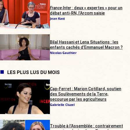
France Inter
: deux « expertes » pour un
débat anti-RN, l’Arcom saisie
Jean Kast
Bilal Hassani et Lena Situations : les
enfants cachés d’Emmanuel Macron ?
Nicolas Gauthier
LES PLUS LUS DU MOIS
Cap-Ferret : Marion Cotillard, soutien
des Soulèvements de la Terre,
secourue par les agriculteurs
Gabrielle Cluzel
Trouble à l’Assemblée : contrairement