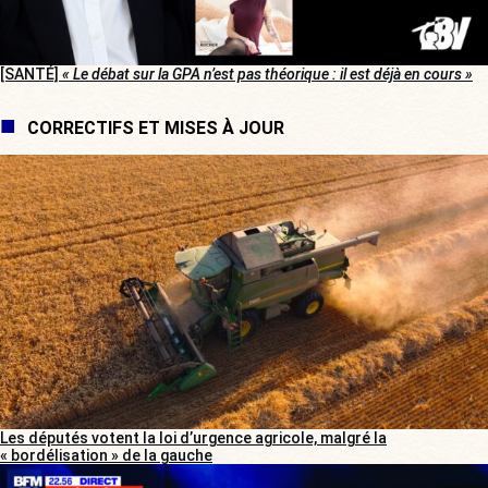
[SANTÉ]
« Le débat sur la GPA n’est pas théorique : il est déjà en cours »
CORRECTIFS ET MISES À JOUR
Les députés votent la loi d’urgence agricole, malgré la
« bordélisation » de la gauche