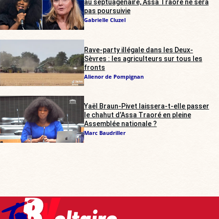
au septuagénaire, Assa Traoré ne sera
pas poursuivie
Gabrielle Cluzel
Rave-party illégale dans les Deux-
Sèvres : les agriculteurs sur tous les
fronts
Alienor de Pompignan
Yaël Braun-Pivet laissera-t-elle passer
le chahut d’Assa Traoré en pleine
Assemblée nationale ?
Marc Baudriller