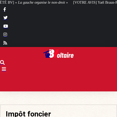
anise le non-droit
»
[VOTRE AVIS] Yaël Braun-Pivet doit-elle renoncer à so
Impôt foncier