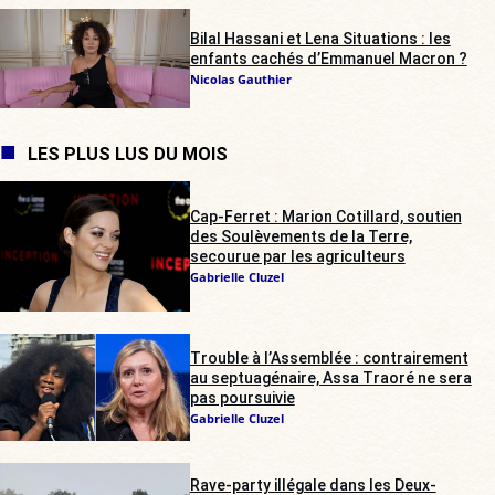
Bilal Hassani et Lena Situations : les
enfants cachés d’Emmanuel Macron ?
Nicolas Gauthier
LES PLUS LUS DU MOIS
Cap-Ferret : Marion Cotillard, soutien
des Soulèvements de la Terre,
secourue par les agriculteurs
Gabrielle Cluzel
Trouble à l’Assemblée : contrairement
au septuagénaire, Assa Traoré ne sera
pas poursuivie
Gabrielle Cluzel
Rave-party illégale dans les Deux-