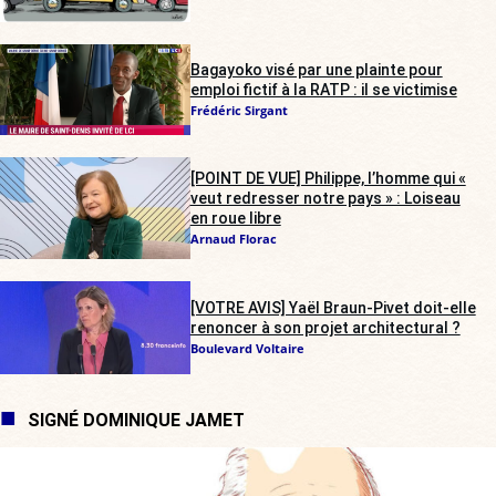
Bagayoko visé par une plainte pour
emploi fictif à la RATP : il se victimise
Frédéric Sirgant
[POINT DE VUE] Philippe, l’homme qui «
veut redresser notre pays » : Loiseau
en roue libre
Arnaud Florac
[VOTRE AVIS] Yaël Braun-Pivet doit-elle
renoncer à son projet architectural ?
Boulevard Voltaire
SIGNÉ DOMINIQUE JAMET