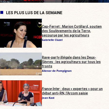
LES PLUS LUS DE LA SEMAINE
Cap-Ferret : Marion Cotillard, soutien
des Soulèvements de la Terre,
secourue par les agriculteurs
Gabrielle Cluzel
Rave-party illégale dans les Deux-
Sèvres : les agriculteurs sur tous les
fronts
Alienor de Pompignan
France Inter
: deux « expertes » pour un
débat anti-RN, l’Arcom saisie
Jean Kast