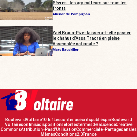
Sèvres : les agriculteurs sur tous les
fronts
Alienor de Pompignan
Yaël Braun-Pivet laissera-t-elle passer
le chahut d’Assa Traoré en pleine
Assemblée nationale ?
Marc Baudriller
Boulevard Voltaire 10.6.1 Les contenus écrits publiés par Boulevard
Voltaire sont mis à disposition selon les termes de la Licence Creative
Commons Attribution – Pas d’Utilisation Commerciale – Partage dans les
Mêmes Conditions 2.0 France