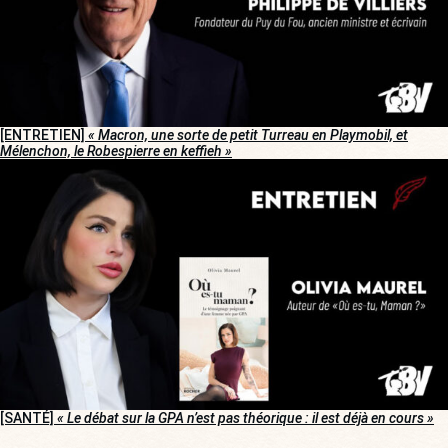
[ENTRETIEN]
« Macron, une sorte de petit Turreau en Playmobil, et
Mélenchon, le Robespierre en keffieh »
[SANTÉ]
« Le débat sur la GPA n’est pas théorique : il est déjà en cours »