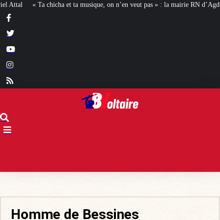
t ta musique, on n’en veut pas » : la mairie RN d’Agde face à la meute « antira
Homme de Bessines