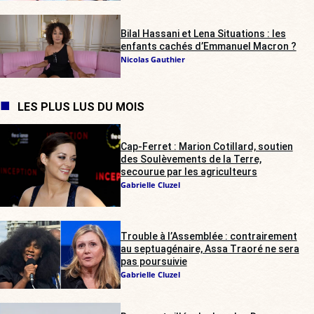
Bilal Hassani et Lena Situations : les
enfants cachés d’Emmanuel Macron ?
Nicolas Gauthier
LES PLUS LUS DU MOIS
Cap-Ferret : Marion Cotillard, soutien
des Soulèvements de la Terre,
secourue par les agriculteurs
Gabrielle Cluzel
Trouble à l’Assemblée : contrairement
au septuagénaire, Assa Traoré ne sera
pas poursuivie
Gabrielle Cluzel