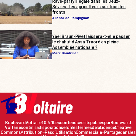
Rave-party illégale dans les Deux-
Sèvres : les agriculteurs sur tous les
fronts
Alienor de Pompignan
Yaël Braun-Pivet laissera-t-elle passer
le chahut d’Assa Traoré en pleine
Assemblée nationale ?
Marc Baudriller
Boulevard Voltaire 10.6.1 Les contenus écrits publiés par Boulevard
Voltaire sont mis à disposition selon les termes de la Licence Creative
Commons Attribution – Pas d’Utilisation Commerciale – Partage dans les