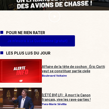
POUR NE RIEN RATER
Je m'inscris à La Quotidienne (gratuit)
LES PLUS LUS DU JOUR
Affaire de la tête de cochon : Éric Ciotti
veut se constituer partie civile
Boulevard Voltaire
[L’ÉTÉ BV] LFI : À mort le Canon
français, vive les rave-parties !
Yves-Marie Sévillia