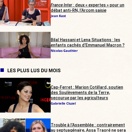
France Inter
: deux « expertes » pour un
débat anti-RN, l’Arcom saisie
Jean Kast
Bilal Hassani et Lena Situations : les
enfants cachés d’Emmanuel Macron ?
Nicolas Gauthier
LES PLUS LUS DU MOIS
Cap-Ferret : Marion Cotillard, soutien
des Soulèvements de la Terre,
secourue par les agriculteurs
Gabrielle Cluzel
Trouble à l’Assemblée : contrairement
au septuagénaire, Assa Traoré ne sera