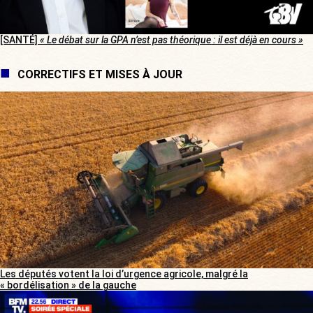
[SANTÉ]
« Le débat sur la GPA n’est pas théorique : il est déjà en cours »
CORRECTIFS ET MISES À JOUR
Les députés votent la loi d’urgence agricole, malgré la
« bordélisation » de la gauche