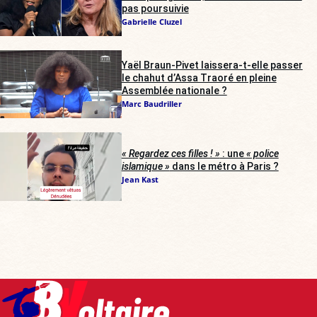
pas poursuivie
Gabrielle Cluzel
Yaël Braun-Pivet laissera-t-elle passer
le chahut d’Assa Traoré en pleine
Assemblée nationale ?
Marc Baudriller
« Regardez ces filles ! »
: une
« police
islamique »
dans le métro à Paris ?
Jean Kast