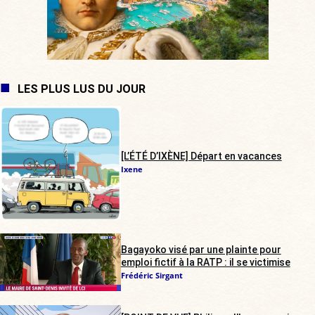
LES PLUS LUS DU JOUR
[L’ÉTÉ D’IXÈNE] Départ en vacances
Ixene
Bagayoko visé par une plainte pour
emploi fictif à la RATP : il se victimise
Frédéric Sirgant