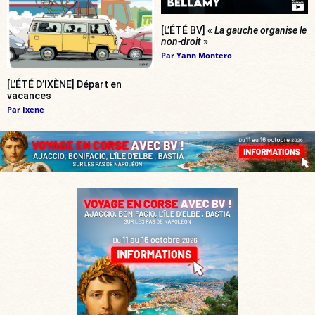
[L’ÉTÉ BV] «
La gauche organise le
non-droit
»
Par
Yann Montero
[L’ÉTÉ D’IXÈNE] Départ en
vacances
Par
Ixene