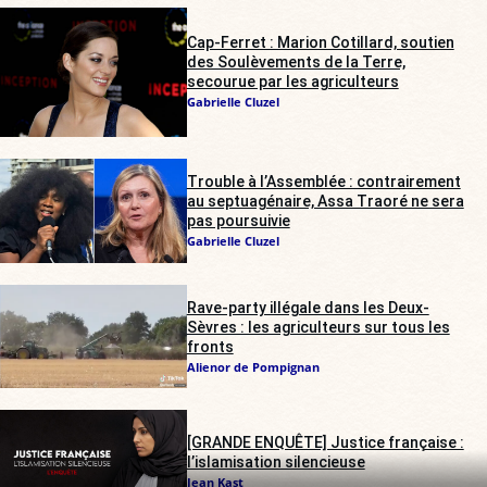
Cap-Ferret : Marion Cotillard, soutien
des Soulèvements de la Terre,
secourue par les agriculteurs
Gabrielle Cluzel
Trouble à l’Assemblée : contrairement
au septuagénaire, Assa Traoré ne sera
pas poursuivie
Gabrielle Cluzel
Rave-party illégale dans les Deux-
Sèvres : les agriculteurs sur tous les
fronts
Alienor de Pompignan
[GRANDE ENQUÊTE] Justice française :
l’islamisation silencieuse
Jean Kast