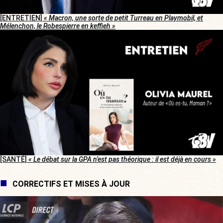
[ENTRETIEN]
« Macron, une sorte de petit Turreau en Playmobil, et
Mélenchon, le Robespierre en keffieh »
[SANTÉ]
« Le débat sur la GPA n’est pas théorique : il est déjà en cours »
CORRECTIFS ET MISES À JOUR