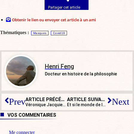
Partager cet article
Obtenir le lien ou envoyer cet article à un ami
Thématiques :
Masques
Covid19
Henri Feng
Docteur en histoire de la philosophie
ARTICLE PRÉCÉDENT
ARTICLE SUIVANT
Prev
Next
Véronique Jacquier : « Il suffit de lire l’Histoire : en Algérie, la France a développé l’agriculture, construit des routes, des écoles et des hôpitaux ! »
Et si le monde de la culture se repentait bientôt de ses repentances ?
VOS COMMENTAIRES
Me connecter