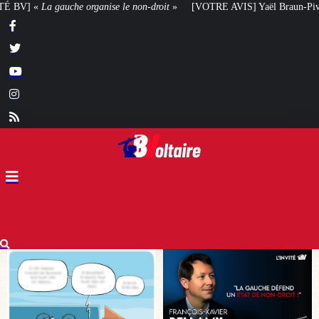
-droit
»
[VOTRE AVIS] Yaël Braun-Pivet doit-elle renoncer à son projet arch