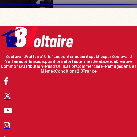
Boulevard Voltaire 10.6.1 Les contenus écrits publiés par Boulevard
Voltaire sont mis à disposition selon les termes de la Licence Creative
Commons Attribution – Pas d’Utilisation Commerciale – Partage dans les
Mêmes Conditions 2.0 France