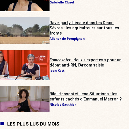
Gabrielle Cluzel
Rave-party illégale dans les Deux-
Sèvres : les agriculteurs sur tous les
fronts
Alienor de Pompignan
France Inter
: deux « expertes » pour un
débat anti-RN, l’Arcom saisie
Jean Kast
Bilal Hassani et Lena Situations : les
enfants cachés d’Emmanuel Macron ?
Nicolas Gauthier
LES PLUS LUS DU MOIS