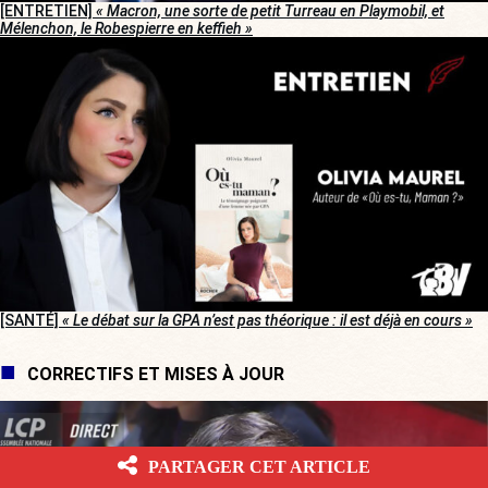
[ENTRETIEN]
« Macron, une sorte de petit Turreau en Playmobil, et
Mélenchon, le Robespierre en keffieh »
[SANTÉ]
« Le débat sur la GPA n’est pas théorique : il est déjà en cours »
CORRECTIFS ET MISES À JOUR
PARTAGER CET ARTICLE