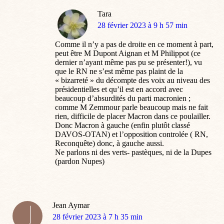
Tara
dit
28 février 2023 à 9 h 57 min
:
Comme il n’y a pas de droite en ce moment à part,
peut être M Dupont Aignan et M Philippot (ce
dernier n’ayant même pas pu se présenter!), vu
que le RN ne s’est même pas plaint de la
« bizarreté » du décompte des voix au niveau des
présidentielles et qu’il est en accord avec
beaucoup d’absurdités du parti macronien ;
comme M Zemmour parle beaucoup mais ne fait
rien, difficile de placer Macron dans ce poulailler.
Donc Macron à gauche (enfin plutôt classé
DAVOS-OTAN) et l’opposition controlée ( RN,
Reconquête) donc, à gauche aussi.
Ne parlons ni des verts- pastèques, ni de la Dupes
(pardon Nupes)
Jean Aymar
dit
28 février 2023 à 7 h 35 min