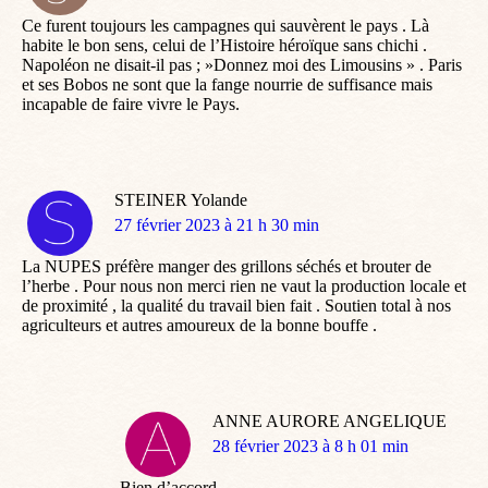
:
Ce furent toujours les campagnes qui sauvèrent le pays . Là
habite le bon sens, celui de l’Histoire héroïque sans chichi .
Napoléon ne disait-il pas ; »Donnez moi des Limousins » . Paris
et ses Bobos ne sont que la fange nourrie de suffisance mais
incapable de faire vivre le Pays.
STEINER Yolande
dit
27 février 2023 à 21 h 30 min
:
La NUPES préfère manger des grillons séchés et brouter de
l’herbe . Pour nous non merci rien ne vaut la production locale et
de proximité , la qualité du travail bien fait . Soutien total à nos
agriculteurs et autres amoureux de la bonne bouffe .
ANNE AURORE ANGELIQUE
dit
28 février 2023 à 8 h 01 min
:
Bien d’accord .