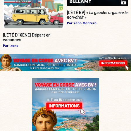
[L’ÉTÉ BV] «
La gauche organise le
non-droit
»
Par
Yann Montero
[L’ÉTÉ D’IXÈNE] Départ en
vacances
Par
Ixene