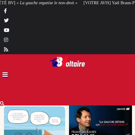
on-droit
»
[VOTRE AVIS] Yaël Braun-Pivet doit-elle renoncer à son projet ar