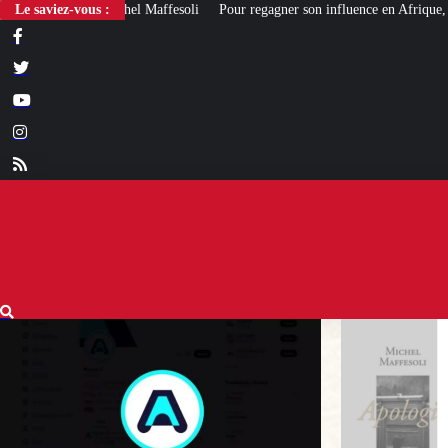
Le saviez-vous :
Pour regagner son influence en Afrique, le Quai d’Orsay a choisi… 