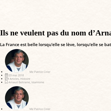
Ils ne veulent pas du nom d’Arn
La France est belle lorsqu’elle se lève, lorsqu’elle se bat
Me Patrice Cirier
03 mai 2018
Articles
,
Histoire
Arnaud Beltrame
,
Islamisme
Me Patrice Cirier