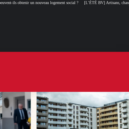
u logement social ?
[L’ÉTÉ BV] Artisans, chasseurs, pompiers, etc. : ils sout