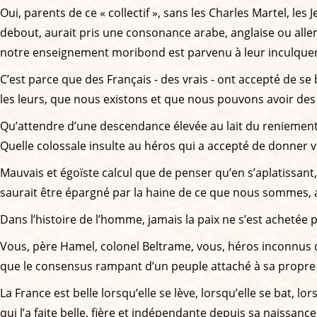
Oui, parents de ce « collectif », sans les Charles Martel, les
debout, aurait pris une consonance arabe, anglaise ou alle
notre enseignement moribond est parvenu à leur inculquer
C’est parce que des Français - des vrais - ont accepté de s
les leurs, que nous existons et que nous pouvons avoir des
Qu’attendre d’une descendance élevée au lait du reniement e
Quelle colossale insulte au héros qui a accepté de donner v
Mauvais et égoïste calcul que de penser qu’en s’aplatissant
saurait être épargné par la haine de ce que nous sommes, a
Dans l’histoire de l’homme, jamais la paix ne s’est achetée pa
Vous, père Hamel, colonel Beltrame, vous, héros inconnus 
que le consensus rampant d’un peuple attaché à sa propre 
La France est belle lorsqu’elle se lève, lorsqu’elle se bat, lo
qui l’a faite belle, fière et indépendante depuis sa naissance