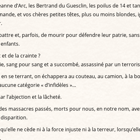
 Jeanne d’Arc, les Bertrand du Guesclin, les poilus de 14 et ta
mande, et vos chères petites têtes, plus ou moins blondes, 
.
e battre et, parfois, de mourir pour défendre leur patrie, s
 enfants.
t de la crainte ?
ie, sang pour sang et a succombé, assassiné par un terroris
, en se terrant, on échappera au couteau, au camion, à la bo
ucune catégorie « d’infidèles »…
r l’abjection et la lâcheté.
des massacres passés, morts pour nous, en notre nom, avec
disparition.
rsqu’elle ne cède ni à la force injuste ni à la terreur, lorsqu
.