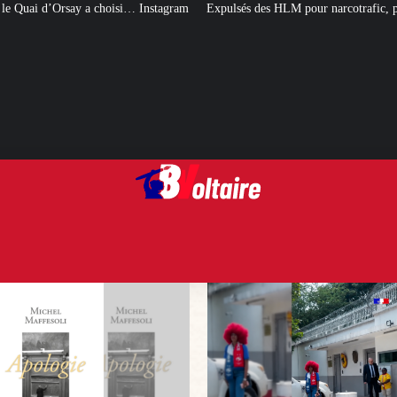
Instagram
Expulsés des HLM pour narcotrafic, peuvent-ils obtenir un nouvea