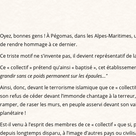
Oyez, bonnes gens ! À Pégomas, dans les Alpes-Maritimes, un
de rendre hommage à ce dernier.
Ce triste motif ne s’invente pas, il devient représentatif de
Ce « collectif » prétend qu’ainsi « baptisé », cet établisseme
grandir sans ce poids permanent sur les épaules…"
Ainsi, donc, devant le terrorisme islamique que ce « collecti
son refus de céder devant l’immonde chantage à la terreur, d
ramper, de raser les murs, en peuple asservi devant son vai
planétaire !
Est-il venu à l’esprit des membres de ce « collectif » que si, 
depuis longtemps disparu, à l’image d’autres pays ou civilis