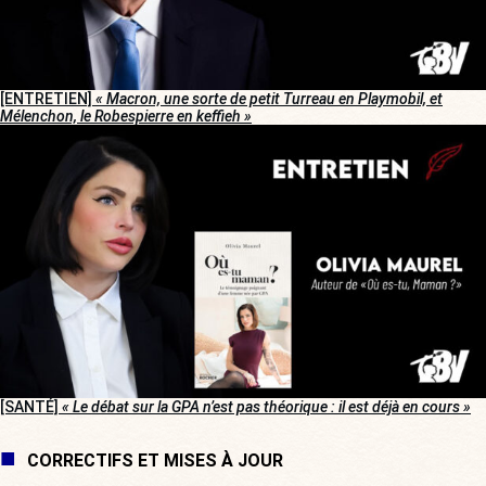
[ENTRETIEN]
« Macron, une sorte de petit Turreau en Playmobil, et
Mélenchon, le Robespierre en keffieh »
[SANTÉ]
« Le débat sur la GPA n’est pas théorique : il est déjà en cours »
CORRECTIFS ET MISES À JOUR