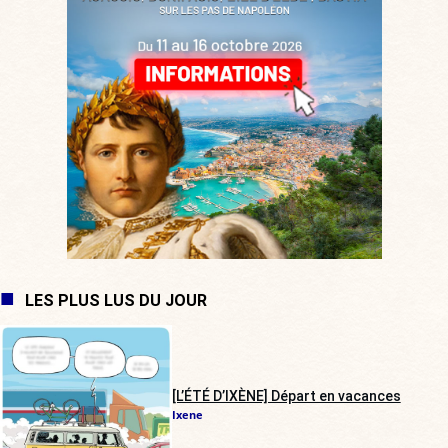
LES PLUS LUS DU JOUR
[L’ÉTÉ D’IXÈNE] Départ en vacances
Ixene