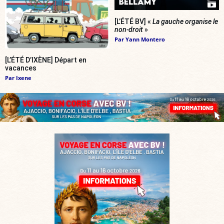
[L’ÉTÉ BV] «
La gauche organise le
non-droit
»
Par
Yann Montero
[L’ÉTÉ D’IXÈNE] Départ en
vacances
Par
Ixene