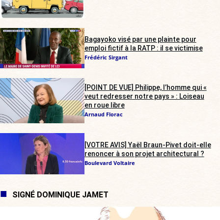
Bagayoko visé par une plainte pour
emploi fictif à la RATP : il se victimise
Frédéric Sirgant
[POINT DE VUE] Philippe, l’homme qui «
veut redresser notre pays » : Loiseau
en roue libre
Arnaud Florac
[VOTRE AVIS] Yaël Braun-Pivet doit-elle
renoncer à son projet architectural ?
Boulevard Voltaire
SIGNÉ DOMINIQUE JAMET