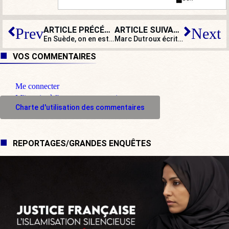
ARTICLE PRÉCÉDENT
ARTICLE SUIVANT
Prev
Next
En Suède, on en est là : un festival sans hommes…
Marc Dutroux écrit aux familles des petites victimes : « On amorce un débat »…
VOS COMMENTAIRES
Me connecter
M'inscrire à l'espace commentaire
Charte d'utilisation des commentaires
REPORTAGES/GRANDES ENQUÊTES