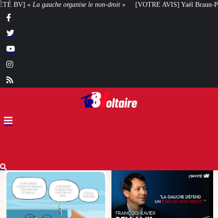
on-droit
»
[VOTRE AVIS] Yaël Braun-Pivet doit-elle renoncer à son projet a