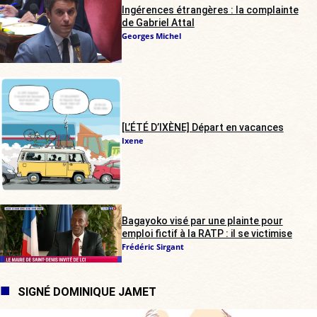
Ingérences étrangères : la complainte
de Gabriel Attal
Georges Michel
[L’ÉTÉ D’IXÈNE] Départ en vacances
Ixene
Bagayoko visé par une plainte pour
emploi fictif à la RATP : il se victimise
Frédéric Sirgant
SIGNÉ DOMINIQUE JAMET