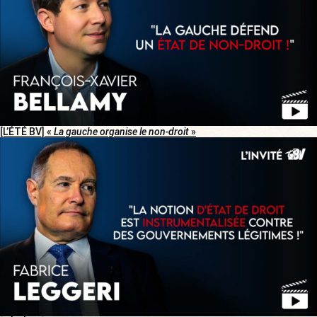
[L’ÉTÉ BV] «
La gauche organise le non-droit
»