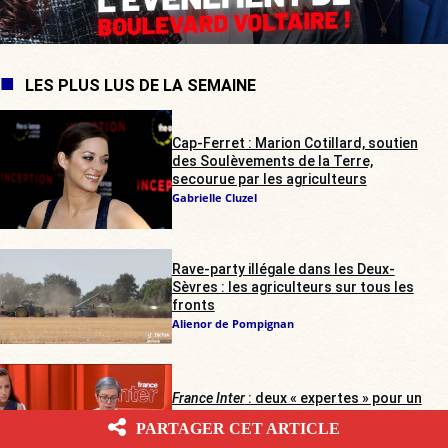
LES PLUS LUS DE LA SEMAINE
Cap-Ferret : Marion Cotillard, soutien
des Soulèvements de la Terre,
secourue par les agriculteurs
Gabrielle Cluzel
Rave-party illégale dans les Deux-
Sèvres : les agriculteurs sur tous les
fronts
Alienor de Pompignan
France Inter
: deux « expertes » pour un
débat anti-RN, l’Arcom saisie
PARTAGER CET ARTICLE
Jean Kast