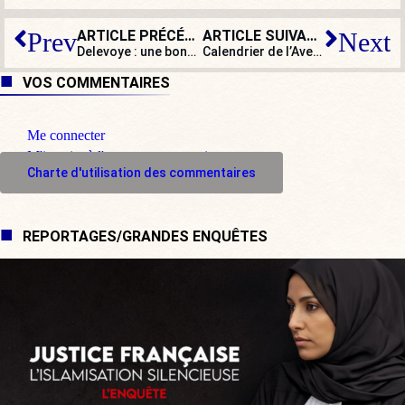
ARTICLE PRÉCÉDENT
ARTICLE SUIVANT
Prev
Next
Delevoye : une bonne foi pour toutes
Calendrier de l’Avent (case 14 ) :
L
VOS COMMENTAIRES
Me connecter
M'inscrire à l'espace commentaire
Charte d'utilisation des commentaires
REPORTAGES/GRANDES ENQUÊTES