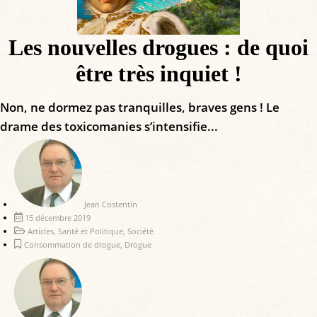
Les nouvelles drogues : de quoi
être très inquiet !
Non, ne dormez pas tranquilles, braves gens ! Le
drame des toxicomanies s’intensifie...
Jean Costentin
15 décembre 2019
Articles
,
Santé et Politique
,
Société
Consommation de drogue
,
Drogue