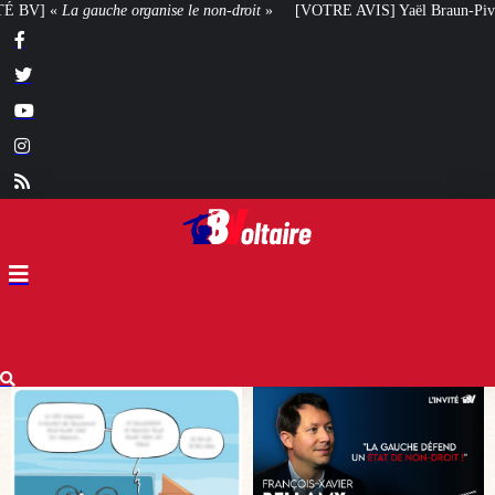
roit
»
[VOTRE AVIS] Yaël Braun-Pivet doit-elle renoncer à son projet archit