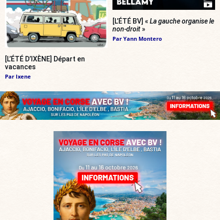
[L’ÉTÉ BV] «
La gauche organise le
non-droit
»
Par
Yann Montero
[L’ÉTÉ D’IXÈNE] Départ en
vacances
Par
Ixene