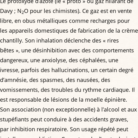
Le protoxyde d’azote (le « proto » ou gaz hilarant de
Davy ; N
O pour les chimistes). Ce gaz est en vente
2
libre, en obus métalliques comme recharges pour
les appareils domestiques de fabrication de la crème
chantilly. Son inhalation déclenche des « rires
bêtes », une désinhibition avec des comportements
dangereux, une anxiolyse, des céphalées, une
ivresse, parfois des hallucinations, un certain degré
d’amnésie, des spasmes, des nausées, des
vomissements, des troubles du rythme cardiaque. Il
est responsable de lésions de la moelle épinière.
Son association (non exceptionnelle) à l’alcool et aux
stupéfiants peut conduire à des accidents graves,
par inhibition respiratoire. Son usage répété peut