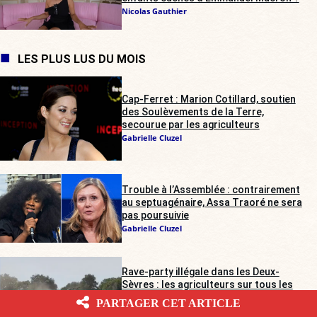
Nicolas Gauthier
LES PLUS LUS DU MOIS
Cap-Ferret : Marion Cotillard, soutien
des Soulèvements de la Terre,
secourue par les agriculteurs
Gabrielle Cluzel
Trouble à l’Assemblée : contrairement
au septuagénaire, Assa Traoré ne sera
pas poursuivie
Gabrielle Cluzel
Rave-party illégale dans les Deux-
Sèvres : les agriculteurs sur tous les
fronts
PARTAGER CET ARTICLE
Alienor de Pompignan