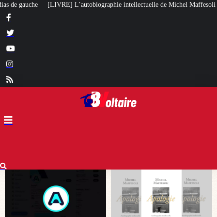
raphie intellectuelle de Michel Maffesoli
Pour regagner son influence en A