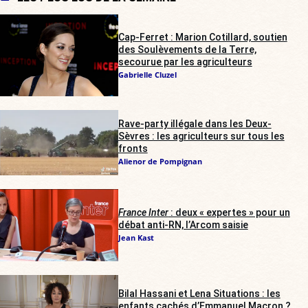
Cap-Ferret : Marion Cotillard, soutien
des Soulèvements de la Terre,
secourue par les agriculteurs
Gabrielle Cluzel
Rave-party illégale dans les Deux-
Sèvres : les agriculteurs sur tous les
fronts
Alienor de Pompignan
France Inter
: deux « expertes » pour un
débat anti-RN, l’Arcom saisie
Jean Kast
Bilal Hassani et Lena Situations : les
enfants cachés d’Emmanuel Macron ?