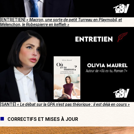
[ENTRETIEN]
« Macron, une sorte de petit Turreau en Playmobil, et
Mélenchon, le Robespierre en keffieh »
[SANTÉ]
« Le débat sur la GPA n’est pas théorique : il est déjà en cours »
CORRECTIFS ET MISES À JOUR