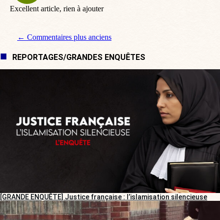
Excellent article, rien à ajouter
Navigation de commentaire
← Commentaires plus anciens
REPORTAGES/GRANDES ENQUÊTES
[GRANDE ENQUÊTE] Justice française : l’islamisation silencieuse