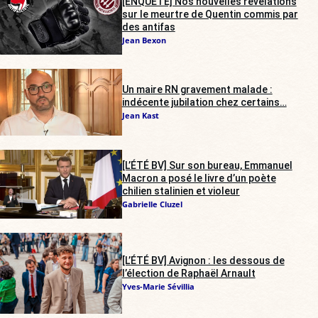
[ENQUÊTE] Nos nouvelles révélations
sur le meurtre de Quentin commis par
des antifas
Jean Bexon
Un maire RN gravement malade :
indécente jubilation chez certains…
Jean Kast
[L’ÉTÉ BV] Sur son bureau, Emmanuel
Macron a posé le livre d’un poète
chilien stalinien et violeur
Gabrielle Cluzel
[L’ÉTÉ BV] Avignon : les dessous de
l’élection de Raphaël Arnault
Yves-Marie Sévillia