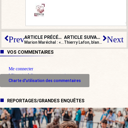
ARTICLE PRÉCÉDENT
ARTICLE SUIVANT
Prev
Next
Marion Maréchal : « Le gouvernement ne devrait toucher aux libertés publiques que d’une main tremblante ! Or, il n’a plus aucune retenue »
Thierry Lafon, blanchisseur : « Depuis le premier confinement, je ne reçois aucune aide de l’État alors que mon chiffre a baissé de 50 % ! »
VOS COMMENTAIRES
Me connecter
M'inscrire à l'espace commentaire
Charte d'utilisation des commentaires
REPORTAGES/GRANDES ENQUÊTES