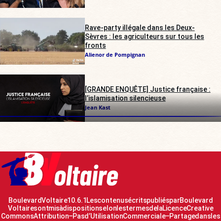
Rave-party illégale dans les Deux-
Sèvres : les agriculteurs sur tous les
fronts
Alienor de Pompignan
[GRANDE ENQUÊTE] Justice française :
l’islamisation silencieuse
Jean Kast
Boulevard Voltaire 10.6.1 Les contenus écrits publiés par Boulevard
Voltaire sont mis à disposition selon les termes de la Licence Creative
Commons Attribution – Pas d’Utilisation Commerciale – Partage dans les