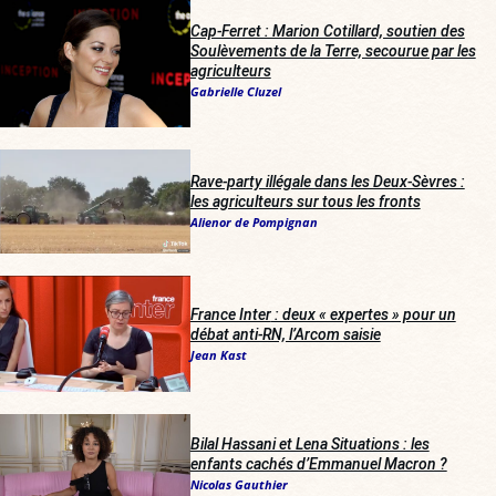
Cap-Ferret : Marion Cotillard, soutien des
Soulèvements de la Terre, secourue par les
agriculteurs
Gabrielle Cluzel
Rave-party illégale dans les Deux-Sèvres :
les agriculteurs sur tous les fronts
Alienor de Pompignan
France Inter
: deux « expertes » pour un
débat anti-RN, l’Arcom saisie
Jean Kast
Bilal Hassani et Lena Situations : les
enfants cachés d’Emmanuel Macron ?
Nicolas Gauthier