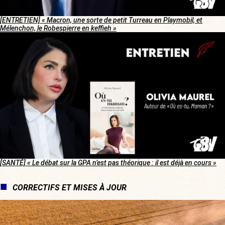
[ENTRETIEN]
« Macron, une sorte de petit Turreau en Playmobil, et
Mélenchon, le Robespierre en keffieh »
[SANTÉ]
« Le débat sur la GPA n’est pas théorique : il est déjà en cours »
CORRECTIFS ET MISES À JOUR