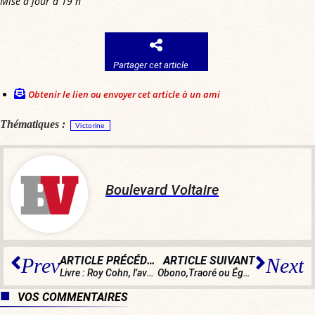
Mise à jour à 19 h
Partager cet article
Obtenir le lien ou envoyer cet article à un ami
Thématiques :
Victorine
Boulevard Voltaire
ARTICLE PRÉCÉDENT
ARTICLE SUIVANT
Prev
Next
Livre :
Roy Cohn, l’avocat du diable
, de Philippe Corbé
Obono,Traoré ou Égountchi ne représentent pas la minorité noire
VOS COMMENTAIRES