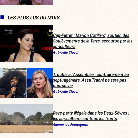
LES PLUS LUS DU MOIS
Cap-Ferret : Marion Cotillard, soutien des
Soulèvements de la Terre, secourue par les
agriculteurs
Gabrielle Cluzel
Trouble à l’Assemblée : contrairement au
septuagénaire, Assa Traoré ne sera pas
poursuivie
Gabrielle Cluzel
Rave-party illégale dans les Deux-Sèvres :
les agriculteurs sur tous les fronts
Alienor de Pompignan