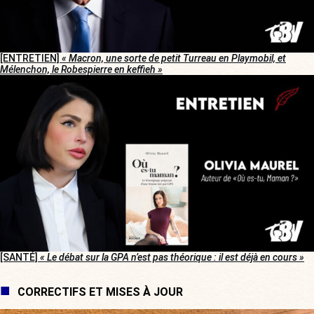
[ENTRETIEN]
« Macron, une sorte de petit Turreau en Playmobil, et
Mélenchon, le Robespierre en keffieh »
[SANTÉ]
« Le débat sur la GPA n’est pas théorique : il est déjà en cours »
CORRECTIFS ET MISES À JOUR