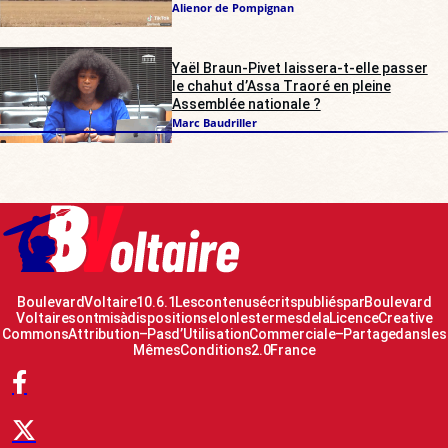
Alienor de Pompignan
Yaël Braun-Pivet laissera-t-elle passer
le chahut d’Assa Traoré en pleine
Assemblée nationale ?
Marc Baudriller
Boulevard Voltaire 10.6.1 Les contenus écrits publiés par Boulevard
Voltaire sont mis à disposition selon les termes de la Licence Creative
Commons Attribution – Pas d’Utilisation Commerciale – Partage dans les
Mêmes Conditions 2.0 France