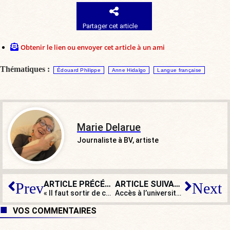
Partager cet article
Obtenir le lien ou envoyer cet article à un ami
Thématiques :
Édouard Philippe
Anne Hidalgo
Langue française
Marie Delarue
Journaliste à BV, artiste
ARTICLE PRÉCÉDENT
ARTICLE SUIVANT
Prev
Next
« Il faut sortir de cette espèce d’entre-nous, la France est en danger ! »
Accès à l’université : une « sélection déguisée » ou un système bancal ?
VOS COMMENTAIRES