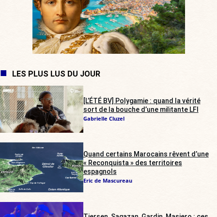
LES PLUS LUS DU JOUR
[L’ÉTÉ BV] Polygamie : quand la vérité
sort de la bouche d’une militante LFI
Gabrielle Cluzel
Quand certains Marocains rêvent d’une
« Reconquista » des territoires
espagnols
Eric de Mascureau
Tiersen, Sagazan, Gardin, Masiero : ces