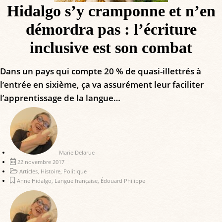
Hidalgo s’y cramponne et n’en
démordra pas : l’écriture
inclusive est son combat
Dans un pays qui compte 20 % de quasi-illettrés à
l’entrée en sixième, ça va assurément leur faciliter
l’apprentissage de la langue…
Marie Delarue
22 novembre 2017
Articles
,
Histoire
,
Politique
Anne Hidalgo
,
Langue française
,
Édouard Philippe