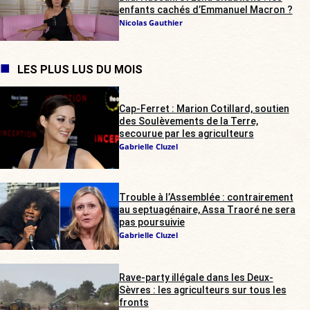
enfants cachés d’Emmanuel Macron ?
Nicolas Gauthier
LES PLUS LUS DU MOIS
Cap-Ferret : Marion Cotillard, soutien
des Soulèvements de la Terre,
secourue par les agriculteurs
Gabrielle Cluzel
Trouble à l’Assemblée : contrairement
au septuagénaire, Assa Traoré ne sera
pas poursuivie
Gabrielle Cluzel
Rave-party illégale dans les Deux-
Sèvres : les agriculteurs sur tous les
fronts