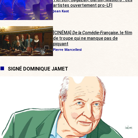
artistes ouvertement pro-LFI
Jean Kast
[CINÉMA]
De la Comédie-Française
, le film
de troupe qui ne manque pas de
piquant
Pierre Marcellesi
SIGNÉ DOMINIQUE JAMET