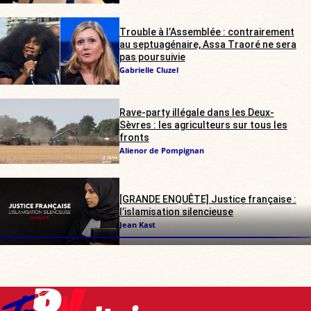
Trouble à l’Assemblée : contrairement
au septuagénaire, Assa Traoré ne sera
pas poursuivie
Gabrielle Cluzel
Rave-party illégale dans les Deux-
Sèvres : les agriculteurs sur tous les
fronts
Alienor de Pompignan
[GRANDE ENQUÊTE] Justice française :
l’islamisation silencieuse
Jean Kast