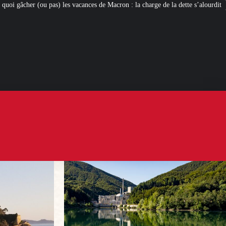
ances de Macron : la charge de la dette s’alourdit
Newcleo, la PME franco-ita