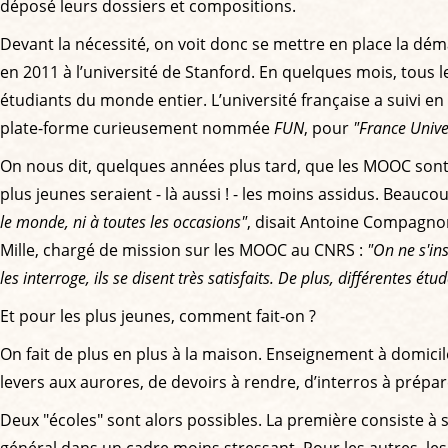
déposé leurs dossiers et compositions.
Devant la nécessité, on voit donc se mettre en place la d
en 2011 à l’université de Stanford. En quelques mois, tous 
étudiants du monde entier. L’université française a suivi en
plate-forme curieusement nommée
FUN
, pour
"France Univ
On nous dit, quelques années plus tard, que les MOOC sont 
plus jeunes seraient - là aussi ! - les moins assidus. Beau
le monde, ni à toutes les occasions"
, disait Antoine Compagno
Mille, chargé de mission sur les MOOC au CNRS :
"On ne s'in
les interroge, ils se disent très satisfaits. De plus, différentes 
Et pour les plus jeunes, comment fait-on ?
On fait de plus en plus à la maison. Enseignement à domicil
levers aux aurores, de devoirs à rendre, d’interros à prépa
Deux "écoles" sont alors possibles. La première consiste à 