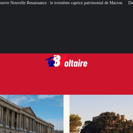
le troisième caprice patrimonial de Macron
De quoi gâcher (ou pas) les vac