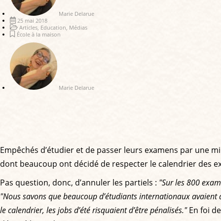
Marie Delarue
25 mai 2018
Articles
,
Education
,
Médias
École à la maison
Marie Delarue
Empêchés d’étudier et de passer leurs examens par une mino
dont beaucoup ont décidé de respecter le calendrier des e
Pas question, donc, d’annuler les partiels :
"Sur les 800 exam
"Nous savons que beaucoup d’étudiants internationaux avaient déjà
le calendrier, les jobs d’été risquaient d’être pénalisés."
En foi de