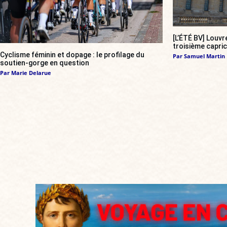
[L’ÉTÉ BV] Louvr
troisième capri
Cyclisme féminin et dopage : le profilage du
Par
Samuel Martin
soutien-gorge en question
Par
Marie Delarue