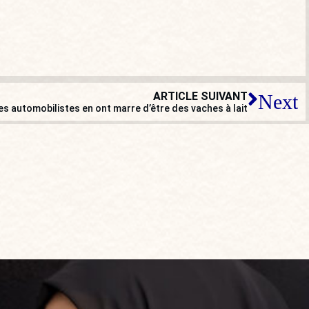
ARTICLE SUIVANT
Next
es automobilistes en ont marre d’être des vaches à lait