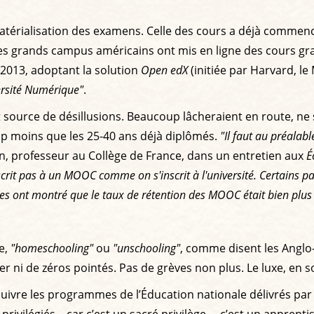
ématérialisation des examens. Celle des cours a déjà comme
les grands campus américains ont mis en ligne des cours gra
 2013, adoptant la solution
Open edX
(initiée par Harvard, l
ersité Numérique"
.
source de désillusions. Beaucoup lâcheraient en route, ne s
coup moins que les 25-40 ans déjà diplômés.
"Il faut au préalab
n, professeur au Collège de France, dans un entretien aux
É
scrit pas à un MOOC comme on s'inscrit à l'université. Certains 
études ont montré que le taux de rétention des MOOC était bien plus
e,
"homeschooling"
ou
"unschooling"
, comme disent les Anglo
rer ni de zéros pointés. Pas de grèves non plus. Le luxe, en
suivre les programmes de l’Éducation nationale délivrés par