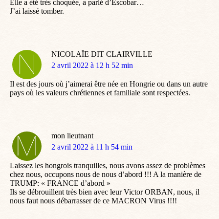
Elle a été très choquée, a parlé d’Escobar…
J’ai laissé tomber.
NICOLAÏE DIT CLAIRVILLE
dit
2 avril 2022 à 12 h 52 min
:
Il est des jours où j’aimerai être née en Hongrie ou dans un autre
pays où les valeurs chrétiennes et familiale sont respectées.
mon lieutnant
dit
2 avril 2022 à 11 h 54 min
:
Laissez les hongrois tranquilles, nous avons assez de problèmes
chez nous, occupons nous de nous d’abord !!! A la manière de
TRUMP: « FRANCE d’abord »
Ils se débrouillent très bien avec leur Victor ORBAN, nous, il
nous faut nous débarrasser de ce MACRON Virus !!!!