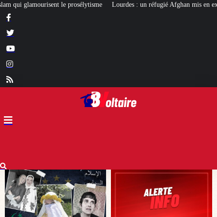
Lourdes : un réfugié Afghan mis en examen pour terrorisme
Les calvaires 