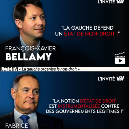
[L’ÉTÉ BV] «
La gauche organise le non-droit
»