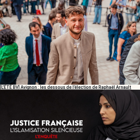
[L’ÉTÉ BV] Avignon : les dessous de l’élection de Raphaël Arnault