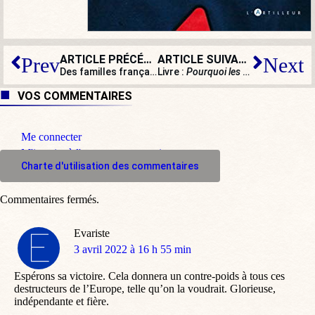
ARTICLE PRÉCÉDENT
ARTICLE SUIVANT
Prev
Next
Des familles françaises à la rue
Livre :
Pourquoi les catholiques ne revoteront pas pour Macron
VOS COMMENTAIRES
Me connecter
M'inscrire à l'espace commentaire
Charte d'utilisation des commentaires
Commentaires fermés.
Evariste
dit
3 avril 2022 à 16 h 55 min
:
Espérons sa victoire. Cela donnera un contre-poids à tous ces
destructeurs de l’Europe, telle qu’on la voudrait. Glorieuse,
indépendante et fière.