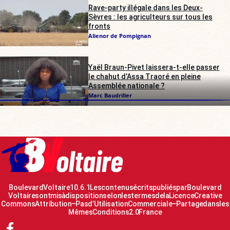
Rave-party illégale dans les Deux-
Sèvres : les agriculteurs sur tous les
fronts
Alienor de Pompignan
Yaël Braun-Pivet laissera-t-elle passer
le chahut d’Assa Traoré en pleine
Assemblée nationale ?
Marc Baudriller
Boulevard Voltaire 10.6.1 Les contenus écrits publiés par Boulevard
Voltaire sont mis à disposition selon les termes de la Licence Creative
Commons Attribution – Pas d’Utilisation Commerciale – Partage dans les
Mêmes Conditions 2.0 France