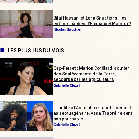
Bilal Hassani et Lena Situations : les
enfants cachés d’Emmanuel Macron ?
Nicolas Gauthier
LES PLUS LUS DU MOIS
Cap-Ferret : Marion Cotillard, soutien
des Soulèvements de la Terre,
secourue par les agriculteurs
Gabrielle Cluzel
Trouble à l’Assemblée : contrairement
au septuagénaire, Assa Traoré ne sera
pas poursuivie
Gabrielle Cluzel