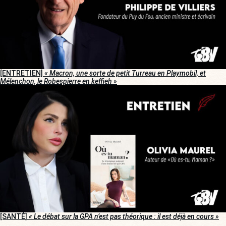
[ENTRETIEN]
« Macron, une sorte de petit Turreau en Playmobil, et
Mélenchon, le Robespierre en keffieh »
[SANTÉ]
« Le débat sur la GPA n’est pas théorique : il est déjà en cours »