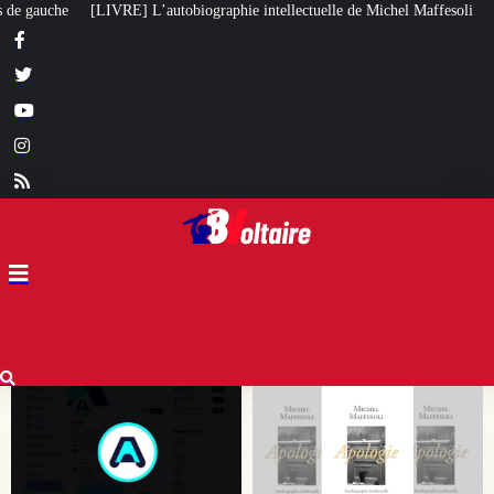
hie intellectuelle de Michel Maffesoli
Pour regagner son influence en Afri