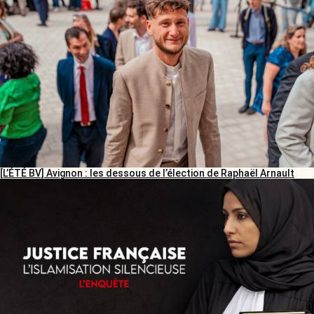
[L’ÉTÉ BV] Avignon : les dessous de l’élection de Raphaël Arnault