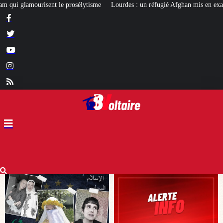
e
Lourdes : un réfugié Afghan mis en examen pour terrorisme
Les calvaire