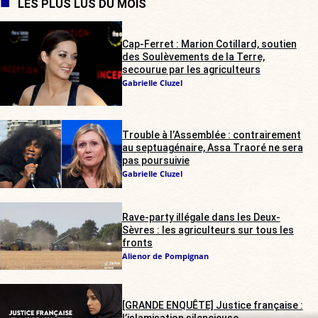
LES PLUS LUS DU MOIS
Cap-Ferret : Marion Cotillard, soutien
des Soulèvements de la Terre,
secourue par les agriculteurs
Gabrielle Cluzel
Trouble à l’Assemblée : contrairement
au septuagénaire, Assa Traoré ne sera
pas poursuivie
Gabrielle Cluzel
Rave-party illégale dans les Deux-
Sèvres : les agriculteurs sur tous les
fronts
Alienor de Pompignan
[GRANDE ENQUÊTE] Justice française :