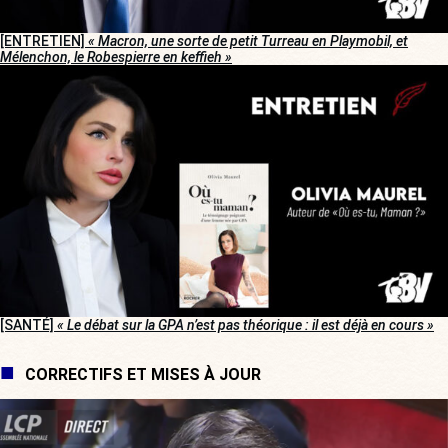
[ENTRETIEN]
« Macron, une sorte de petit Turreau en Playmobil, et
Mélenchon, le Robespierre en keffieh »
[SANTÉ]
« Le débat sur la GPA n’est pas théorique : il est déjà en cours »
CORRECTIFS ET MISES À JOUR