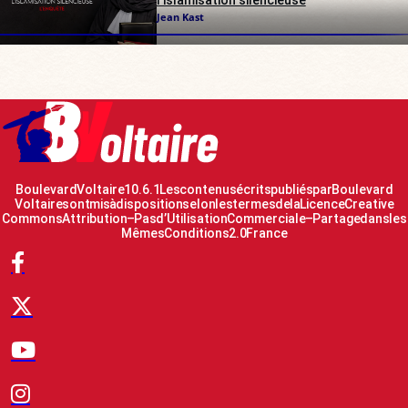
l’islamisation silencieuse
Jean Kast
Boulevard Voltaire 10.6.1 Les contenus écrits publiés par Boulevard
Voltaire sont mis à disposition selon les termes de la Licence Creative
Commons Attribution – Pas d’Utilisation Commerciale – Partage dans les
Mêmes Conditions 2.0 France