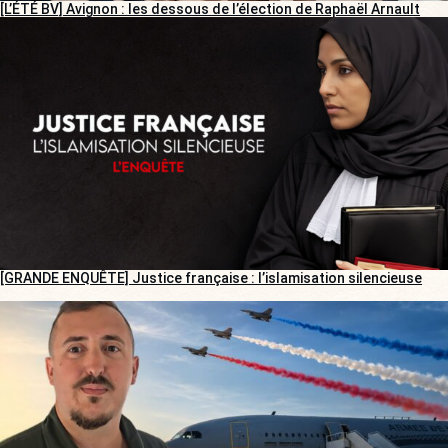
[L’ÉTÉ BV] Avignon : les dessous de l’élection de Raphaël Arnault
[GRANDE ENQUÊTE] Justice française : l’islamisation silencieuse