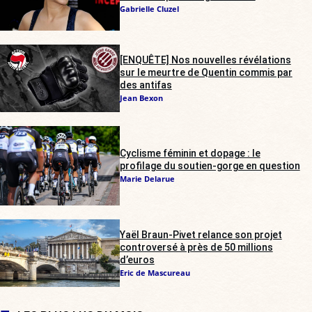
Gabrielle Cluzel
[ENQUÊTE] Nos nouvelles révélations
sur le meurtre de Quentin commis par
des antifas
Jean Bexon
Cyclisme féminin et dopage : le
profilage du soutien-gorge en question
Marie Delarue
Yaël Braun-Pivet relance son projet
controversé à près de 50 millions
d’euros
Eric de Mascureau