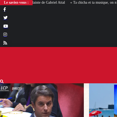
Le saviez-vous :
« Ta chicha et ta musique, on n’en veut pas » : la mairie RN 