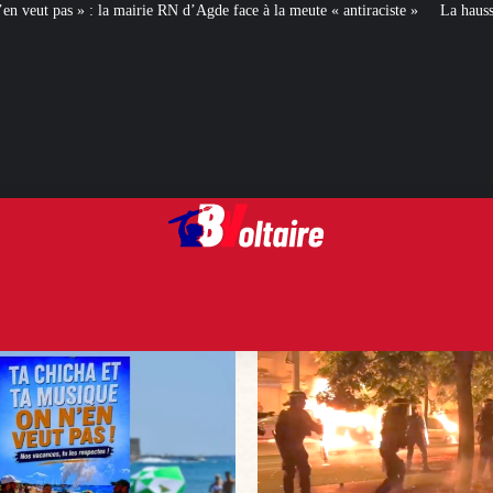
d’Agde face à la meute « antiraciste »
La hausse de la taxe attentat va augm