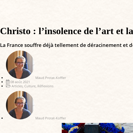
Christo : l’insolence de l’art et 
La France souffre déjà tellement de déracinement et d
Maud Protat-Koffler
08 août 2021
Articles
,
Culture
,
Réflexions
Maud Protat-Koffler