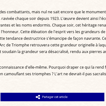
des combattants, mais nul ne sait encore que le monument ac
avivée chaque soir depuis 1923. L'œuvre devient ainsi l'écr
vivantes et les noms endormis. Chaque soir, cet héritage r
de l'honneur. Cette élévation de l'esprit vers les grandeurs de
te tendance destructrice s'émancipe de façon navrante. Ce
Arc de Triomphe retrouvera cette grandeur originelle à la
dain la grandeur sera désacralisé, rendu aux pierres anon
onnaissance d'elle-même. Pourquoi draper ce qui la rend fiè
e en camouflant ses triomphes ? L'art ne devrait-il pas sacral
Partager cet article