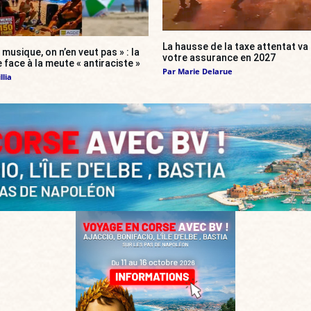
La hausse de la taxe attentat v
 musique, on n’en veut pas » : la
votre assurance en 2027
 face à la meute « antiraciste »
Par
Marie Delarue
llia