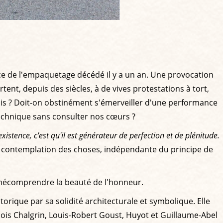
nce de l'empaquetage décédé il y a un an. Une provocation
ent, depuis des siècles, à de vives protestations à tort,
is ? Doit-on obstinément s'émerveiller d'une performance
technique sans consulter nos cœurs ?
l'existence, c'est qu'il est générateur de perfection et de plénitude.
st contemplation des choses, indépendante du principe de
à mécomprendre la beauté de l'honneur.
orique par sa solidité architecturale et symbolique. Elle
çois Chalgrin, Louis-Robert Goust, Huyot et Guillaume-Abel