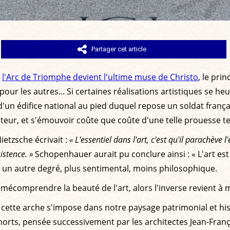
Partager cet article
,
l'Arc de Triomphe devient l'ultime muse de Christo
, le pri
les autres... Si certaines réalisations artistiques se heurt
n édifice national au pied duquel repose un soldat frança
auteur, et s'émouvoir coûte que coûte d'une telle prouesse 
ietzsche écrivait :
« L'essentiel dans l'art, c'est qu'il parachève 
istence. »
Schopenhauer aurait pu conclure ainsi : « L'art e
 à un autre degré, plus sentimental, moins philosophique.
 mécomprendre la beauté de l'art, alors l'inverse revient 
, cette arche s'impose dans notre paysage patrimonial et hist
 morts, pensée successivement par les architectes Jean-Fran