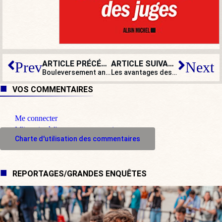
ARTICLE PRÉCÉDENT
ARTICLE SUIVANT
Prev
Next
Bouleversement anthropologique ? Non : retour avant Clovis !
Les avantages des anciens Premiers ministres revus à la baisse. Et si on s’occupait aussi des Présidents ?
VOS COMMENTAIRES
Me connecter
M'inscrire à l'espace commentaire
Charte d'utilisation des commentaires
REPORTAGES/GRANDES ENQUÊTES