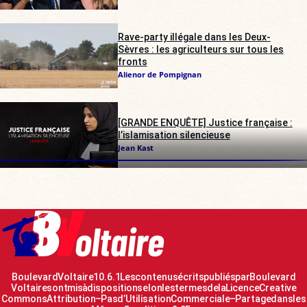
Rave-party illégale dans les Deux-
Sèvres : les agriculteurs sur tous les
fronts
Alienor de Pompignan
[GRANDE ENQUÊTE] Justice française :
l’islamisation silencieuse
Jean Kast
Boulevard Voltaire 10.6.1 Les contenus écrits publiés par Boulevard
Voltaire sont mis à disposition selon les termes de la Licence Creative
Commons Attribution – Pas d’Utilisation Commerciale – Partage dans les