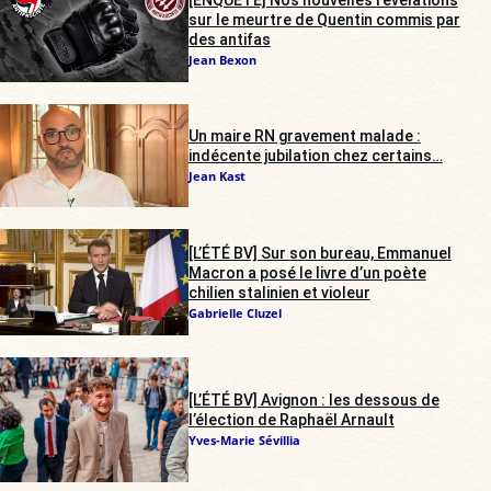
sur le meurtre de Quentin commis par
des antifas
Jean Bexon
Un maire RN gravement malade :
indécente jubilation chez certains…
Jean Kast
[L’ÉTÉ BV] Sur son bureau, Emmanuel
Macron a posé le livre d’un poète
chilien stalinien et violeur
Gabrielle Cluzel
[L’ÉTÉ BV] Avignon : les dessous de
l’élection de Raphaël Arnault
Yves-Marie Sévillia