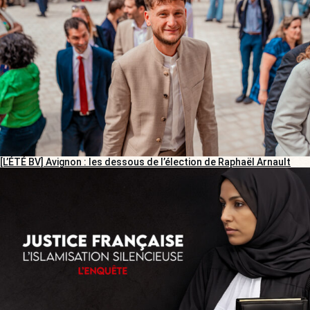
[L’ÉTÉ BV] Avignon : les dessous de l’élection de Raphaël Arnault