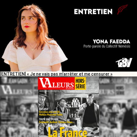
[ENTRETIEN] « Je ne vais pas m’arrêter et me censurer »