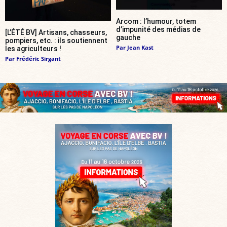
Arcom : l’humour, totem
d’impunité des médias de
[L’ÉTÉ BV] Artisans, chasseurs,
gauche
pompiers, etc. : ils soutiennent
Par
Jean Kast
les agriculteurs !
Par
Frédéric Sirgant