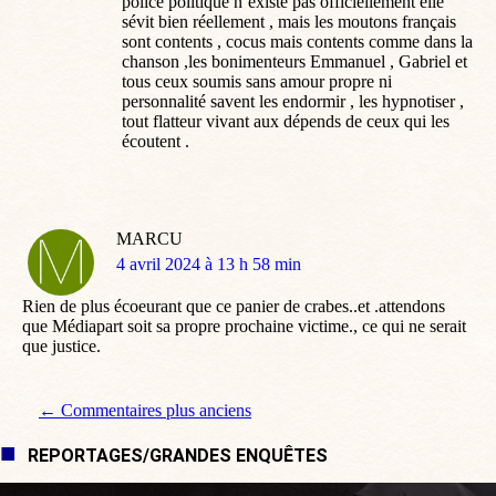
police politique n’existe pas officiellement elle
sévit bien réellement , mais les moutons français
sont contents , cocus mais contents comme dans la
chanson ,les bonimenteurs Emmanuel , Gabriel et
tous ceux soumis sans amour propre ni
personnalité savent les endormir , les hypnotiser ,
tout flatteur vivant aux dépends de ceux qui les
écoutent .
MARCU
dit
4 avril 2024 à 13 h 58 min
:
Rien de plus écoeurant que ce panier de crabes..et .attendons
que Médiapart soit sa propre prochaine victime., ce qui ne serait
que justice.
Navigation de commentaire
← Commentaires plus anciens
REPORTAGES/GRANDES ENQUÊTES