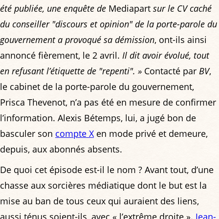
été publiée, une enquête de
Mediapart
sur le CV caché
du conseiller "discours et opinion" de la porte-parole du
gouvernement a provoqué sa démission
, ont-ils ainsi
annoncé fièrement, le 2 avril.
Il dit avoir évolué, tout
en refusant l’étiquette de "repenti". »
Contacté par
BV
,
le cabinet de la porte-parole du gouvernement,
Prisca Thevenot, n’a pas été en mesure de confirmer
l’information. Alexis Bétemps, lui, a jugé bon de
basculer son
compte X
en mode privé et demeure,
depuis, aux abonnés absents.
De quoi cet épisode est-il le nom ? Avant tout, d’une
chasse aux sorcières médiatique dont le but est la
mise au ban de tous ceux qui auraient des liens,
aussi ténus soient-ils, avec « l’extrême droite ».
Jean-