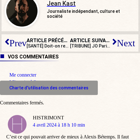
Jean Kast
Journaliste indépendant, culture et
société
ARTICLE PRÉCÉDENT
ARTICLE SUIVANT
Prev
Next
[SANTÉ] Doit-on redouter une nouvelle épidémie venue du Japon ?
[TRIBUNE] JO Paris 2024 : ces « risques incontrôlables »
VOS COMMENTAIRES
Me connecter
M'inscrire à l'espace commentaire
Charte d'utilisation des commentaires
Commentaires fermés.
HISTRIMONT
dit
4 avril 2024 à 18 h 10 min
:
C’est ce qui pouvait arriver de mieux à Alexis Bétemps. Il faut