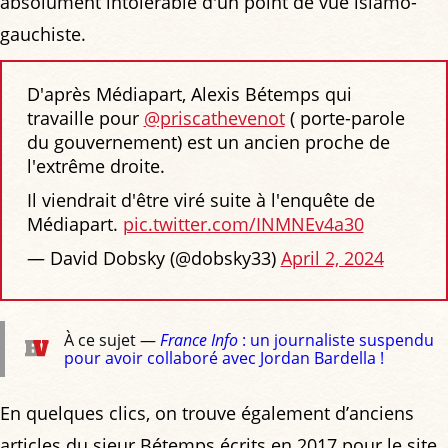
absolument intolérable d'un point de vue islamo-
gauchiste.
D'après Médiapart, Alexis Bétemps qui
travaille pour
@priscathevenot
( porte-parole
du gouvernement) est un ancien proche de
l'extrême droite.
Il viendrait d'être viré suite à l'enquête de
Médiapart.
pic.twitter.com/INMNEv4a30
— David Dobsky (@dobsky33)
April 2, 2024
À ce sujet —
France Info
: un journaliste suspendu
pour avoir collaboré avec Jordan Bardella !
En quelques clics, on trouve également d’anciens
articles du sieur Bétemps écrits en 2017 pour le site