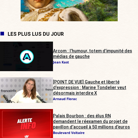
LES PLUS LUS DU JOUR
Arcom : l’humour, totem d’impunité des
médias de gauche
Jean Kast
[POINT DE VUE] Gauche et liberté
d’expression : Marine Tondelier veut
désormais interdire X
Arnaud Florac
Palais Bourbon : des élus RN
demandent le réexamen du projet de
pavillon d’accueil à 50 millions d’euros
Boulevard Voltaire