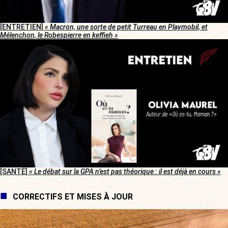
[ENTRETIEN]
« Macron, une sorte de petit Turreau en Playmobil, et
Mélenchon, le Robespierre en keffieh »
[SANTÉ]
« Le débat sur la GPA n’est pas théorique : il est déjà en cours »
CORRECTIFS ET MISES À JOUR