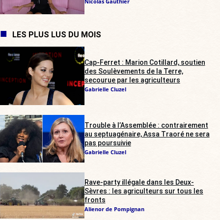
Nicolas Gauthier
LES PLUS LUS DU MOIS
Cap-Ferret : Marion Cotillard, soutien
des Soulèvements de la Terre,
secourue par les agriculteurs
Gabrielle Cluzel
Trouble à l’Assemblée : contrairement
au septuagénaire, Assa Traoré ne sera
pas poursuivie
Gabrielle Cluzel
Rave-party illégale dans les Deux-
Sèvres : les agriculteurs sur tous les
fronts
Alienor de Pompignan