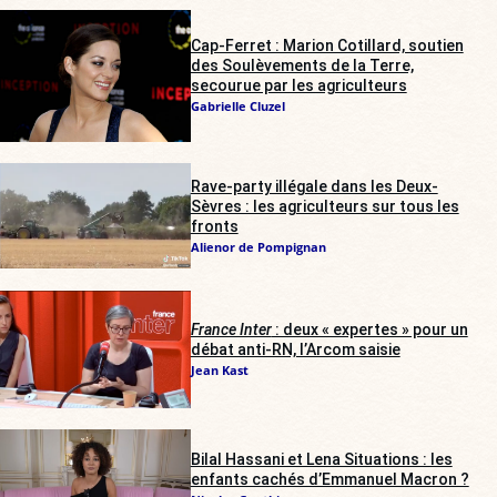
Cap-Ferret : Marion Cotillard, soutien
des Soulèvements de la Terre,
secourue par les agriculteurs
Gabrielle Cluzel
Rave-party illégale dans les Deux-
Sèvres : les agriculteurs sur tous les
fronts
Alienor de Pompignan
France Inter
: deux « expertes » pour un
débat anti-RN, l’Arcom saisie
Jean Kast
Bilal Hassani et Lena Situations : les
enfants cachés d’Emmanuel Macron ?