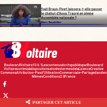
Yaël Braun-Pivet laissera-t-elle passer
le chahut d’Assa Traoré en pleine
Assemblée nationale ?
Marc Baudriller
Boulevard Voltaire 10.6.1 Les contenus écrits publiés par Boulevard
Voltaire sont mis à disposition selon les termes de la Licence Creative
Commons Attribution – Pas d’Utilisation Commerciale – Partage dans les
Mêmes Conditions 2.0 France
PARTAGER CET ARTICLE