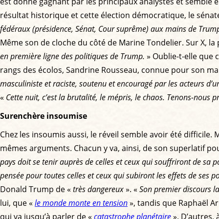
est donné gagnant par les principaux analystes et semble en
résultat historique et cette élection démocratique, le sénat
fédéraux (présidence, Sénat, Cour suprême) aux mains de Trum
Même son de cloche du côté de Marine Tondelier. Sur X, la
en première ligne des politiques de Trump.
» Oublie-t-elle que 
rangs des écolos, Sandrine Rousseau, connue pour son man
masculiniste et raciste, soutenu et encouragé par les acteurs d’u
«
Cette nuit, c’est la brutalité, le mépris, le chaos. Tenons-nous pr
Surenchère insoumise
Chez les insoumis aussi, le réveil semble avoir été difficil
mêmes arguments. Chacun y va, ainsi, de son superlatif pour
pays doit se tenir auprès de celles et ceux qui souffriront de sa po
pensée pour toutes celles et ceux qui subiront les effets de ses po
Donald Trump de «
très dangereux
». «
Son premier discours lai
lui, que «
le monde monte en tension
», tandis que Raphaël Ar
qui va jusqu’à parler de «
catastrophe planétaire
». D’autres,