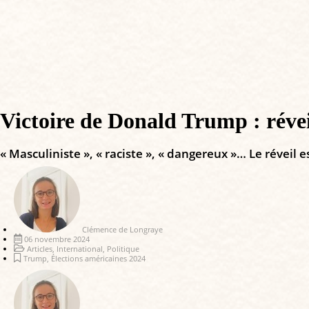
Victoire de Donald Trump : réveil
« Masculiniste », « raciste », « dangereux »… Le réveil 
Clémence de Longraye
06 novembre 2024
Articles
,
International
,
Politique
Trump
,
Élections américaines 2024