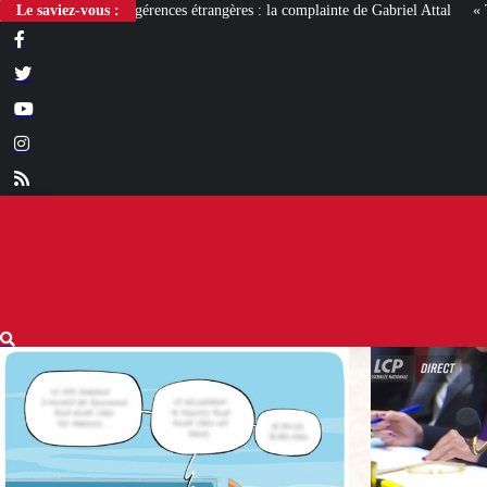
s étrangères : la complainte de Gabriel Attal
Le saviez-vous :
« Ta chicha et ta musique, on n