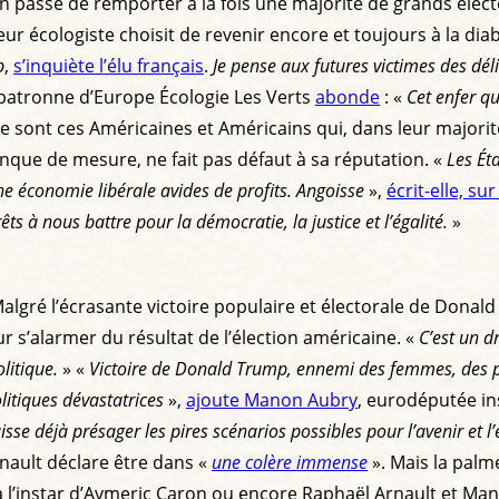
 passe de remporter à la fois une majorité de grands électeu
eur écologiste choisit de revenir encore et toujours à la dia
p
,
s’inquiète l’élu français
.
Je pense aux futures victimes des dél
 patronne d’Europe Écologie Les Verts
abonde
: «
Cet enfer q
ce sont ces Américaines et Américains qui, dans leur majori
que de mesure, ne fait pas défaut à sa réputation. «
Les Ét
ne économie libérale avides de profits. Angoisse
»,
écrit-elle, s
êts à nous battre pour la démocratie, la justice et l’égalité.
»
e. Malgré l’écrasante victoire populaire et électorale de Don
 s’alarmer du résultat de l’élection américaine. «
C’est un 
litique.
» «
Victoire de Donald Trump, ennemi des femmes, des pers
litiques dévastatrices
»,
ajoute Manon Aubry
, eurodéputée in
sse déjà présager les pires scénarios possibles pour l’avenir et l’
nault déclare être dans «
une colère immense
». Mais la palm
 à l’instar d’Aymeric Caron ou encore Raphaël Arnault et Man