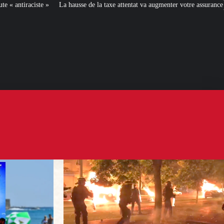
e de la taxe attentat va augmenter votre assurance en 2027
[L’ÉTÉ BV] Toujou