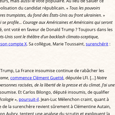
rs, mais aussi le vote populaire. Au lieu de saluer ce
bolisation du candidat républicain. «
Tous les pouvoirs
ires trumpistes, du fond des États-Unis au front ukrainien.
»
ui se profile… Courage aux Américaines et Américains qui seront
té, ont voté en faveur de Donald Trump ? Toujours dans les
ats-Unis sont le théâtre d’un backlash climato-sceptique,
ur son compte X
. Sa collègue, Marie Toussaint,
surenchérit
:
ald Trump, La France insoumise continue de rabâcher les
drame
,
commence Clément Guetté
, députée LFI. […]
Notre
onnes racisées, de la liberté de la presse et du climat. J’ai une
soumise. Et Carlos Bilongo, député insoumis, de qualifier
écologie
»,
poursuit-il
. Jean-Luc Mélenchon craint, quant à
e de la surenchère revient sûrement à Clémentine Autain,
on Aubry, tentent une analyse du scrutin et expliquent la