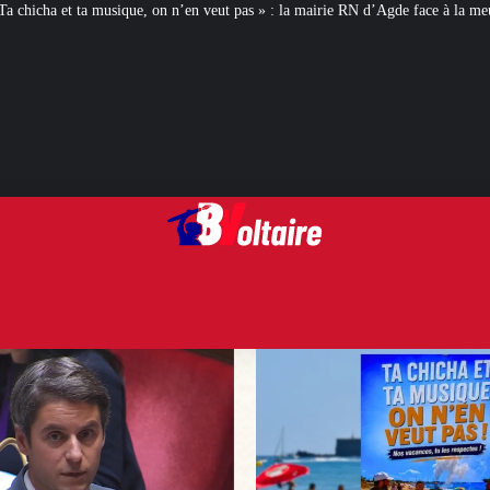
’en veut pas » : la mairie RN d’Agde face à la meute « antiraciste »
La hauss