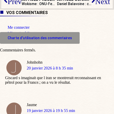
Prev
Next
Wokisme : ONU-Femmes passe le langage à la moulinette de l’égalité et de l’inclusivité
Daniel Balavoine : célébration d’une idole en carton-pâte ?
VOS COMMENTAIRES
Me connecter
M'inscrire à l'espace commentaire
Charte d'utilisation des commentaires
Commentaires fermés.
Johnhohn
dit
20 janvier 2026 à 8 h 35 min
:
Giscard s imaginait que l iran se montrerait reconnaissant en
pétrol pour la France.; on a vu le résultat.
Jaume
dit
19 janvier 2026 à 19 h 55 min