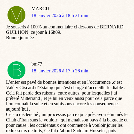
MARCU
dit
18 janvier 2026 à 18 h 31 min
:
Je souscris à 100% au commentaire ci dessous de BERNARD
GUILHON, ce jour à 16h09.
Bonne journée
bm77
dit
18 janvier 2026 à 17 h 26 min
:
L’enfer est pavé de bonnes intentions et en l’occurrence ,c’est
Valéry Giscard d’Estaing qui s’est chargé d’accueillir le diable .
Cela fait partie des raisons, entre autres, pour lesquelles j’ai
préféré Mitterrand , et je lui en veux aussi pour cela parce que
l’on connait la suite et en subissons encore les conséquences
aujourd’hui .
Cela a déclenché , un processus parce qu’ après avoir éliminés le
Chah d’Iran sans le vouloir , qui menait son pays à la baguette et
pour cause , les occidentaux ont commencé à vouloir jouer les
redresseurs de torts, Ce fut d’abord Saddam Hussein , puis