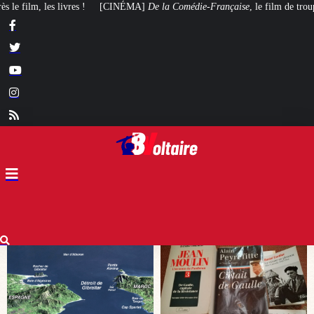
A]
De la Comédie-Française
, le film de troupe qui ne manque pas de piquant