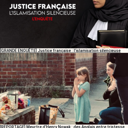
[GRANDE ENQUÊTE] Justice française : l’islamisation silencieuse
[REPORTAGE] Meurtre d’Henry Nowak : des Anglais entre tristesse