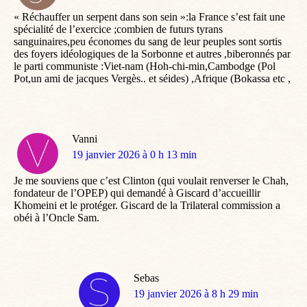
:
« Réchauffer un serpent dans son sein »:la France s’est fait une
spécialité de l’exercice ;combien de futurs tyrans
sanguinaires,peu économes du sang de leur peuples sont sortis
des foyers idéologiques de la Sorbonne et autres ,biberonnés par
le parti communiste :Viet-nam (Hoh-chi-min,Cambodge (Pol
Pot,un ami de jacques Vergès.. et séides) ,Afrique (Bokassa etc ,
Vanni
dit
19 janvier 2026 à 0 h 13 min
:
Je me souviens que c’est Clinton (qui voulait renverser le Chah,
fondateur de l’OPEP) qui demandé à Giscard d’accueillir
Khomeini et le protéger. Giscard de la Trilateral commission a
obéi à l’Oncle Sam.
Sebas
dit
19 janvier 2026 à 8 h 29 min
: