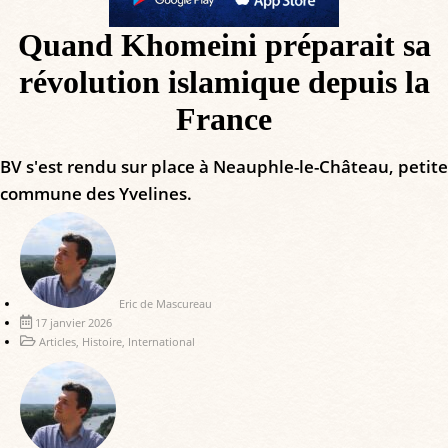
Quand Khomeini préparait sa
révolution islamique depuis la
France
BV s'est rendu sur place à Neauphle-le-Château, petite
commune des Yvelines.
Eric de Mascureau
17 janvier 2026
Articles
,
Histoire
,
International