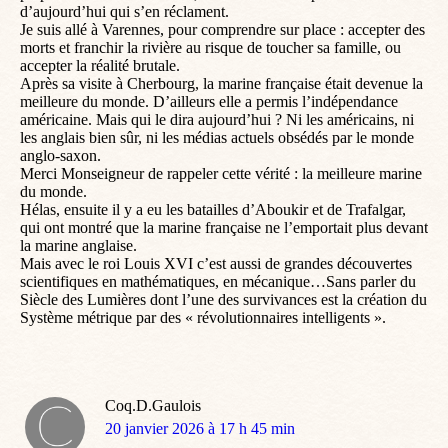
d’aujourd’hui qui s’en réclament.
Je suis allé à Varennes, pour comprendre sur place : accepter des
morts et franchir la rivière au risque de toucher sa famille, ou
accepter la réalité brutale.
Après sa visite à Cherbourg, la marine française était devenue la
meilleure du monde. D’ailleurs elle a permis l’indépendance
américaine. Mais qui le dira aujourd’hui ? Ni les américains, ni
les anglais bien sûr, ni les médias actuels obsédés par le monde
anglo-saxon.
Merci Monseigneur de rappeler cette vérité : la meilleure marine
du monde.
Hélas, ensuite il y a eu les batailles d’Aboukir et de Trafalgar,
qui ont montré que la marine française ne l’emportait plus devant
la marine anglaise.
Mais avec le roi Louis XVI c’est aussi de grandes découvertes
scientifiques en mathématiques, en mécanique…Sans parler du
Siècle des Lumières dont l’une des survivances est la création du
Système métrique par des « révolutionnaires intelligents ».
Coq.D.Gaulois
dit
20 janvier 2026 à 17 h 45 min
: