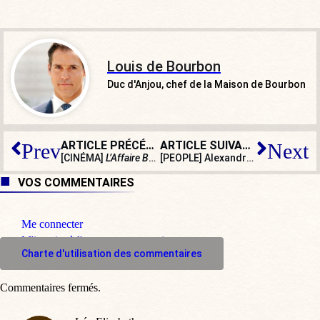
Louis de Bourbon
Duc d'Anjou, chef de la Maison de Bourbon
ARTICLE PRÉCÉDENT
ARTICLE SUIVANT
Prev
Next
[CINÉMA]
L’Affaire Bojarski
sur le plus grand faux-monnay
[PEOPLE] Alexandra Lamy, indéfectible soutien au peuple iranien
VOS COMMENTAIRES
Me connecter
M'inscrire à l'espace commentaire
Charte d'utilisation des commentaires
Commentaires fermés.