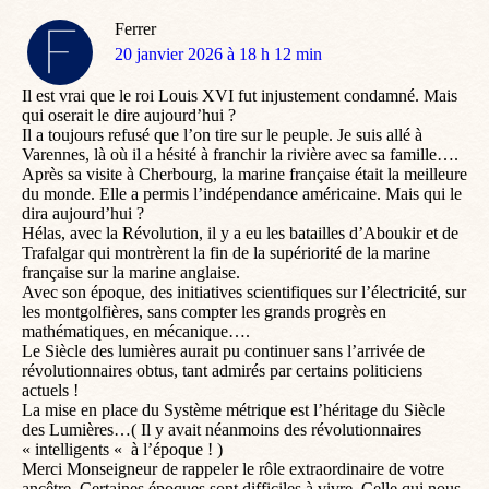
Ferrer
dit
20 janvier 2026 à 18 h 12 min
:
Il est vrai que le roi Louis XVI fut injustement condamné. Mais
qui oserait le dire aujourd’hui ?
Il a toujours refusé que l’on tire sur le peuple. Je suis allé à
Varennes, là où il a hésité à franchir la rivière avec sa famille….
Après sa visite à Cherbourg, la marine française était la meilleure
du monde. Elle a permis l’indépendance américaine. Mais qui le
dira aujourd’hui ?
Hélas, avec la Révolution, il y a eu les batailles d’Aboukir et de
Trafalgar qui montrèrent la fin de la supériorité de la marine
française sur la marine anglaise.
Avec son époque, des initiatives scientifiques sur l’électricité, sur
les montgolfières, sans compter les grands progrès en
mathématiques, en mécanique….
Le Siècle des lumières aurait pu continuer sans l’arrivée de
révolutionnaires obtus, tant admirés par certains politiciens
actuels !
La mise en place du Système métrique est l’héritage du Siècle
des Lumières…( Il y avait néanmoins des révolutionnaires
« intelligents « à l’époque ! )
Merci Monseigneur de rappeler le rôle extraordinaire de votre
ancêtre. Certaines époques sont difficiles à vivre. Celle qui nous