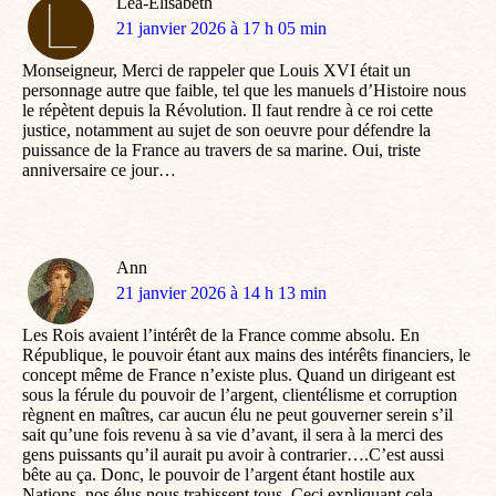
Léa-Elisabeth
dit
21 janvier 2026 à 17 h 05 min
:
Monseigneur, Merci de rappeler que Louis XVI était un
personnage autre que faible, tel que les manuels d’Histoire nous
le répètent depuis la Révolution. Il faut rendre à ce roi cette
justice, notamment au sujet de son oeuvre pour défendre la
puissance de la France au travers de sa marine. Oui, triste
anniversaire ce jour…
Ann
dit
21 janvier 2026 à 14 h 13 min
:
Les Rois avaient l’intérêt de la France comme absolu. En
République, le pouvoir étant aux mains des intérêts financiers, le
concept même de France n’existe plus. Quand un dirigeant est
sous la férule du pouvoir de l’argent, clientélisme et corruption
règnent en maîtres, car aucun élu ne peut gouverner serein s’il
sait qu’une fois revenu à sa vie d’avant, il sera à la merci des
gens puissants qu’il aurait pu avoir à contrarier….C’est aussi
bête au ça. Donc, le pouvoir de l’argent étant hostile aux
Nations, nos élus nous trahissent tous. Ceci expliquant cela…