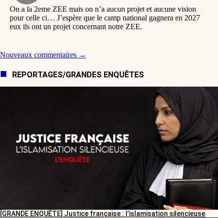
On a la 2eme ZEE mais on n’a aucun projet et aucune vision
pour celle ci… J’espère que le camp national gagnera en 2027
eux ils ont un projet concernant notre ZEE.
Navigation de commentaire
Nouveaux commentaires →
REPORTAGES/GRANDES ENQUÊTES
[GRANDE ENQUÊTE] Justice française : l’islamisation silencieuse