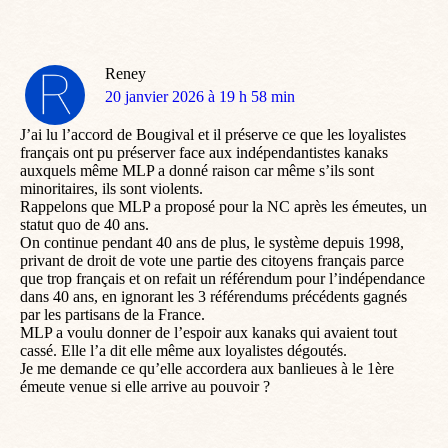
Reney
dit
20 janvier 2026 à 19 h 58 min
:
J’ai lu l’accord de Bougival et il préserve ce que les loyalistes
français ont pu préserver face aux indépendantistes kanaks
auxquels même MLP a donné raison car même s’ils sont
minoritaires, ils sont violents.
Rappelons que MLP a proposé pour la NC après les émeutes, un
statut quo de 40 ans.
On continue pendant 40 ans de plus, le système depuis 1998,
privant de droit de vote une partie des citoyens français parce
que trop français et on refait un référendum pour l’indépendance
dans 40 ans, en ignorant les 3 référendums précédents gagnés
par les partisans de la France.
MLP a voulu donner de l’espoir aux kanaks qui avaient tout
cassé. Elle l’a dit elle même aux loyalistes dégoutés.
Je me demande ce qu’elle accordera aux banlieues à le 1ère
émeute venue si elle arrive au pouvoir ?