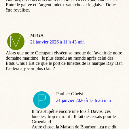
Entre le galive et l’argent, mieux vaut choisir le glaive. Donc
être royaliste.
MFGA
dit
21 janvier 2026 à 11 h 43 min
:
Alors que notre Occupant élyséen se moque de l’avenir de notre
domaine maritime , le plus étendu au monde après celui des
Etats-Unis ! Est-ce que le port de lunettes de la marque Ray-Ban
l’aidera a y voir plus clair ?
Paul ter Gheist
dit
21 janvier 2026 à 13 h 26 min
:
Il m’a stupéfié encore une fois à Davos, ces
lunettes, trop marrant ! Il fait des essais pour le
Groenland !
Autre chose, la Maison de Bourbon,..ça me dit