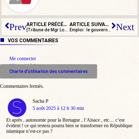
ARTICLE PRÉCÉDENT
ARTICLE SUIVANT
Prev
Next
[Tribune de Mgr Louis de Bourbon, duc d’Anjou] Relire
Emploi : le gouvernement britannique cherche un
L
VOS COMMENTAIRES
Me connecter
M'inscrire à l'espace commentaire
Charte d'utilisation des commentaires
Commentaires fermés.
Sacha P
dit
5 août 2025 à 12 h 30 min
:
Et après , autonomie pour la Bretagne , l’Alsace , etc… c’est
évident ! ce qui restera pourra bien se transformer en République
islamique n’est-ce pas ?