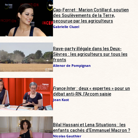
Cap-Ferret : Marion Cotillard, soutien
des Soulèvements de la Terre,
secourue par les agriculteurs
Gabrielle Cluzel
Rave-party illégale dans les Deux-
Sèvres : les agriculteurs sur tous les
fronts
Alienor de Pompignan
France Inter
: deux « expertes » pour un
débat anti-RN, l’Arcom saisie
Jean Kast
Bilal Hassani et Lena Situations : les
enfants cachés d’Emmanuel Macron ?
Nicolas Gauthier