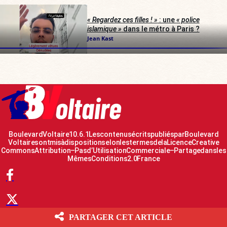
« Regardez ces filles ! »
: une
« police
islamique »
dans le métro à Paris ?
Jean Kast
Boulevard Voltaire 10.6.1 Les contenus écrits publiés par Boulevard
Voltaire sont mis à disposition selon les termes de la Licence Creative
Commons Attribution – Pas d’Utilisation Commerciale – Partage dans les
Mêmes Conditions 2.0 France
PARTAGER CET ARTICLE