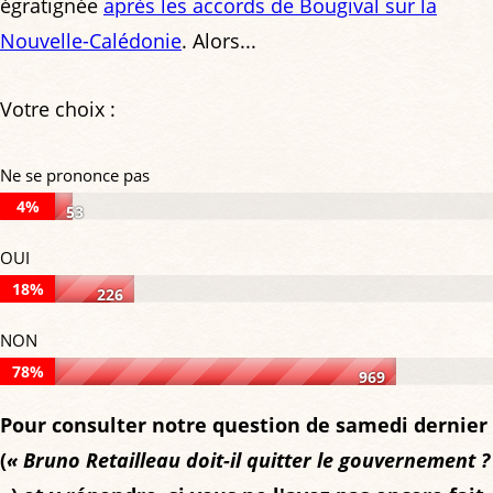
égratignée
après les accords de Bougival sur la
Nouvelle-Calédonie
. Alors...
Votre choix :
Ne se prononce pas
4%
53
Ne
OUI
se
18%
226
prononce
OUI:
NON
pas:
18%
78%
4%
969
of
NON:
of
Pour consulter notre question de samedi dernier
votes,
78%
votes,
(
« Bruno Retailleau doit-il quitter le gouvernement ?
226
of
53