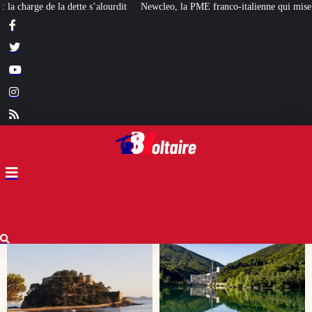
Newcleo, la PME franco-italienne qui mise sur l’avenir du « mini nucléaire »