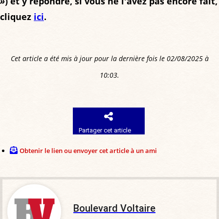
»
) et y répondre, si vous ne l'avez pas encore fait,
votes
votes,
votes
cliquez
ici
.
969
votes
Cet article a été mis à jour pour la dernière fois le 02/08/2025 à
10:03.
Partager cet article
Obtenir le lien ou envoyer cet article à un ami
Boulevard Voltaire