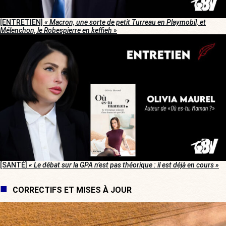
[ENTRETIEN]
« Macron, une sorte de petit Turreau en Playmobil, et
Mélenchon, le Robespierre en keffieh »
[SANTÉ]
« Le débat sur la GPA n’est pas théorique : il est déjà en cours »
CORRECTIFS ET MISES À JOUR