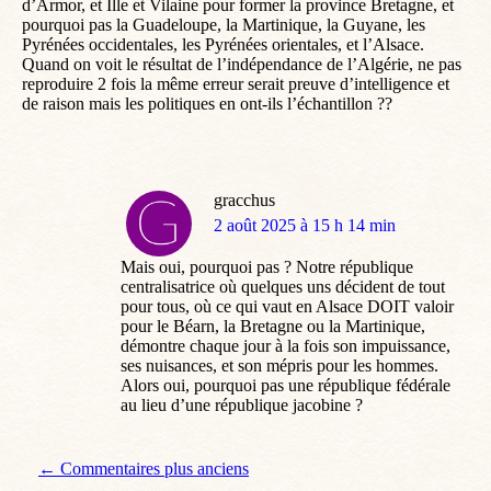
d’Armor, et Ille et Vilaine pour former la province Bretagne, et
pourquoi pas la Guadeloupe, la Martinique, la Guyane, les
Pyrénées occidentales, les Pyrénées orientales, et l’Alsace.
Quand on voit le résultat de l’indépendance de l’Algérie, ne pas
reproduire 2 fois la même erreur serait preuve d’intelligence et
de raison mais les politiques en ont-ils l’échantillon ??
gracchus
dit
2 août 2025 à 15 h 14 min
:
Mais oui, pourquoi pas ? Notre république
centralisatrice où quelques uns décident de tout
pour tous, où ce qui vaut en Alsace DOIT valoir
pour le Béarn, la Bretagne ou la Martinique,
démontre chaque jour à la fois son impuissance,
ses nuisances, et son mépris pour les hommes.
Alors oui, pourquoi pas une république fédérale
au lieu d’une république jacobine ?
Navigation de commentaire
← Commentaires plus anciens