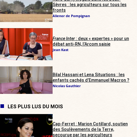
Sèvres : les agriculteurs sur tous les
fronts
Alienor de Pompignan
France Inter
: deux « expertes » pour un
débat anti-RN, l’Arcom saisie
Jean Kast
Bilal Hassani et Lena Situations : les
enfants cachés d’Emmanuel Macron ?
Nicolas Gauthier
LES PLUS LUS DU MOIS
Cap-Ferret : Marion Cotillard, soutien
des Soulèvements de la Terre,
secourue par les agriculteurs