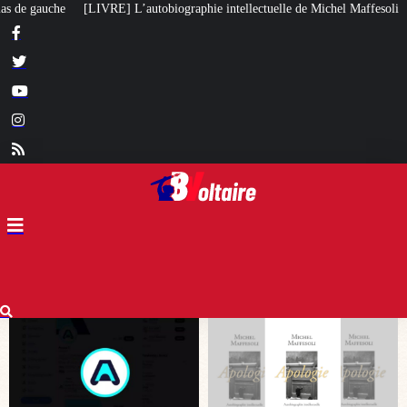
iographie intellectuelle de Michel Maffesoli
Pour regagner son influence e