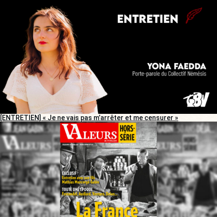
[ENTRETIEN] « Je ne vais pas m’arrêter et me censurer »