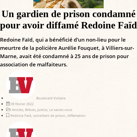
Un gardien de prison condamné
pour avoir diffamé Redoine Faïd
Redoine Faïd, qui a bénéficié d’un non-lieu pour le
meurtre de la policière Aurélie Fouquet, à Villiers-sur-
Marne, avait été condamné à 25 ans de prison pour
association de malfaiteurs.
Boulevard Voltaire
09 février 2022
Articles
,
Brèves
,
Justice
,
Le saviez-vous
Redoine Faïd
,
surveillant de prison
,
diffamation