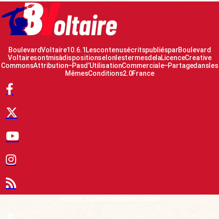
Boulevard Voltaire 10.6.1 Les contenus écrits publiés par Boulevard
Voltaire sont mis à disposition selon les termes de la Licence Creative
Commons Attribution – Pas d’Utilisation Commerciale – Partage dans les
Mêmes Conditions 2.0 France
© 2007-2026 Boulevard Voltaire