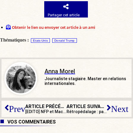
Partager cet article
Obtenir le lien ou envoyer cet article à un ami
Thématiques :
Etats-Unis
Donald Trump
Anna Morel
Journaliste stagiaire. Master en relations
internationales.
ARTICLE PRÉCÉDENT
ARTICLE SUIVANT
Prev
Next
[EDITO] NFP et Macronie : spectacle de clowns sur un navire en feu
Rétropédalage : pas de hausse des tarifs d’électricité pour le 1er août
VOS COMMENTAIRES