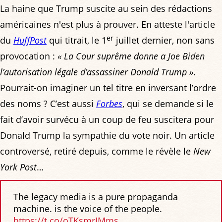
La haine que Trump suscite au sein des rédactions
américaines n'est plus à prouver. En atteste l'article
er
du
HuffPost
qui titrait, le 1
juillet dernier, non sans
provocation :
« La Cour suprême donne a Joe Biden
l’autorisation légale d’assassiner Donald Trump »
.
Pourrait-on imaginer un tel titre en inversant l’ordre
des noms ? C’est aussi
Forbes
, qui se demande si le
fait d’avoir survécu à un coup de feu suscitera pour
Donald Trump la sympathie du vote noir. Un article
controversé, retiré depuis, comme le révèle le
New
York Post
…
The legacy media is a pure propaganda
machine. is the voice of the people.
https://t.co/oTKsmrIMms