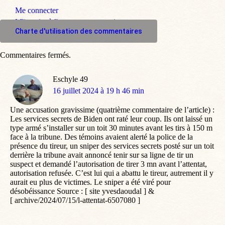
Me connecter
M'inscrire à l'espace commentaire
Charte d'utilisation des commentaires
Commentaires fermés.
Eschyle 49
dit
16 juillet 2024 à 19 h 46 min
:
Une accusation gravissime (quatrième commentaire de l’article) :
Les services secrets de Biden ont raté leur coup. Ils ont laissé un
type armé s’installer sur un toit 30 minutes avant les tirs à 150 m
face à la tribune. Des témoins avaient alerté la police de la
présence du tireur, un sniper des services secrets posté sur un toit
derrière la tribune avait annoncé tenir sur sa ligne de tir un
suspect et demandé l’autorisation de tirer 3 mn avant l’attentat,
autorisation refusée. C’est lui qui a abattu le tireur, autrement il y
aurait eu plus de victimes. Le sniper a été viré pour
désobéissance Source : [ site yvesdaoudal ] &
[ archive/2024/07/15/l-attentat-6507080 ]