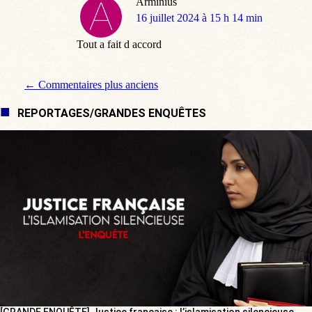
Arminius
dit
16 juillet 2024 à 15 h 14 min
:
Tout a fait d accord
Navigation de commentaire
← Commentaires plus anciens
REPORTAGES/GRANDES ENQUÊTES
[GRANDE ENQUÊTE] Justice française : l’islamisation silencieuse