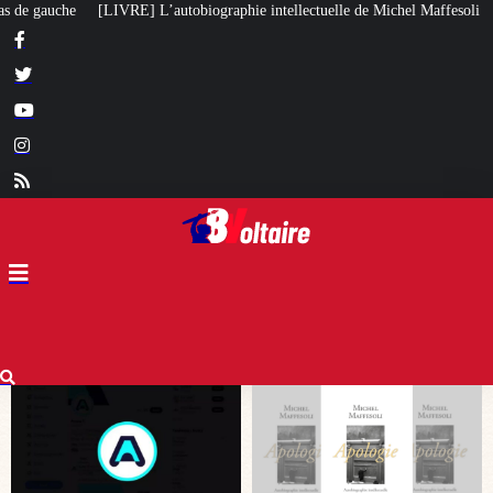
hie intellectuelle de Michel Maffesoli
Pour regagner son influence en Afr