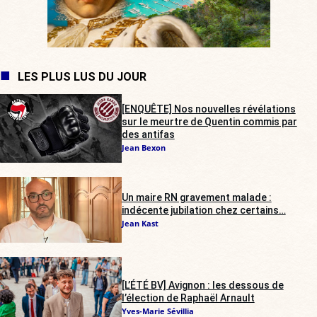
LES PLUS LUS DU JOUR
[ENQUÊTE] Nos nouvelles révélations
sur le meurtre de Quentin commis par
des antifas
Jean Bexon
Un maire RN gravement malade :
indécente jubilation chez certains…
Jean Kast
[L’ÉTÉ BV] Avignon : les dessous de
l’élection de Raphaël Arnault
Yves-Marie Sévillia