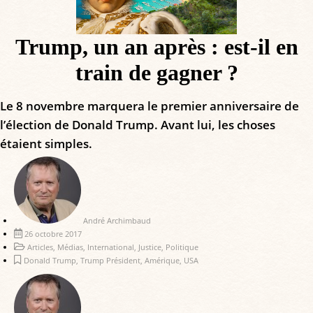
Trump, un an après : est-il en
train de gagner ?
Le 8 novembre marquera le premier anniversaire de
l’élection de Donald Trump. Avant lui, les choses
étaient simples.
André Archimbaud
26 octobre 2017
Articles
,
Médias
,
International
,
Justice
,
Politique
Donald Trump
,
Trump Président
,
Amérique
,
USA