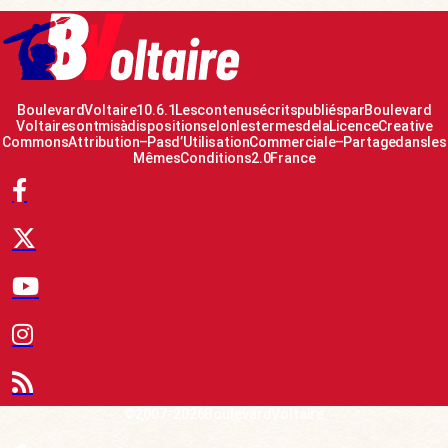
Boulevard Voltaire 10.6.1 Les contenus écrits publiés par Boulevard
Voltaire sont mis à disposition selon les termes de la Licence Creative
Commons Attribution – Pas d’Utilisation Commerciale – Partage dans les
Mêmes Conditions 2.0 France
© 2007-2026 Boulevard Voltaire