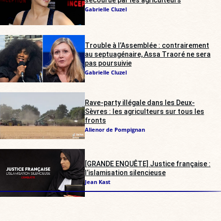
secourue par les agriculteurs
Gabrielle Cluzel
Trouble à l’Assemblée : contrairement
au septuagénaire, Assa Traoré ne sera
pas poursuivie
Gabrielle Cluzel
Rave-party illégale dans les Deux-
Sèvres : les agriculteurs sur tous les
fronts
Alienor de Pompignan
[GRANDE ENQUÊTE] Justice française :
l’islamisation silencieuse
Jean Kast