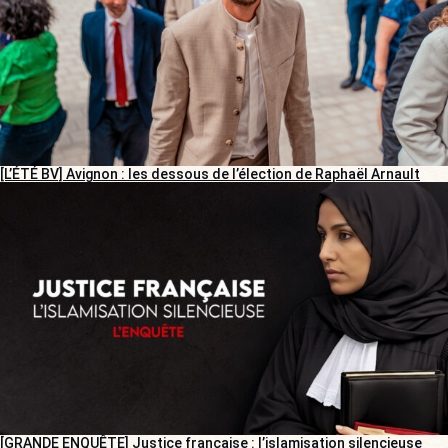
[L’ÉTÉ BV] Avignon : les dessous de l’élection de Raphaël Arnault
[GRANDE ENQUÊTE] Justice française : l’islamisation silencieuse