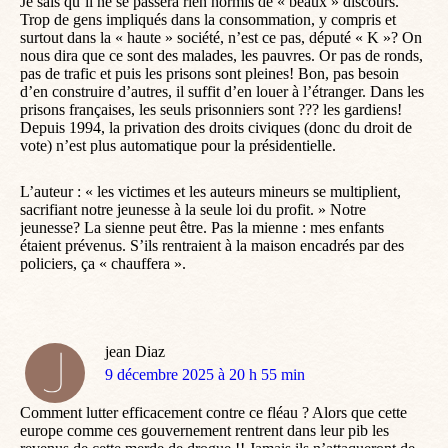
Je sais qu’il ne se passera rien hormis de « beaux » discours.
Trop de gens impliqués dans la consommation, y compris et
surtout dans la « haute » société, n’est ce pas, député « K »? On
nous dira que ce sont des malades, les pauvres. Or pas de ronds,
pas de trafic et puis les prisons sont pleines! Bon, pas besoin
d’en construire d’autres, il suffit d’en louer à l’étranger. Dans les
prisons françaises, les seuls prisonniers sont ??? les gardiens!
Depuis 1994, la privation des droits civiques (donc du droit de
vote) n’est plus automatique pour la présidentielle.
L’auteur : « les victimes et les auteurs mineurs se multiplient,
sacrifiant notre jeunesse à la seule loi du profit. » Notre
jeunesse? La sienne peut être. Pas la mienne : mes enfants
étaient prévenus. S’ils rentraient à la maison encadrés par des
policiers, ça « chauffera ».
jean Diaz
dit
9 décembre 2025 à 20 h 55 min
:
Comment lutter efficacement contre ce fléau ? Alors que cette
europe comme ces gouvernement rentrent dans leur pib les