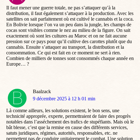
:
Il faut mener une guerre totale, ne pas s’attaquer qu’à la
distribution, il faut également s’attaquer à la production. Avec les
satellites on sait parfaitement où est cultivé le cannabis et la coca.
En Bolivie lorsque l’on va un peu dans la jungle, les champs de
cocas sont visibles comme le nez au milieu de la figure. On sait
exactement où sont les cultures au Maroc et on ne fait aucune
pression sur ce pays pour qu’il cultive des carottes plutôt que du
cannabis. Ensuite s’attaquer au transport, la distribution et la
consommation. Ce qui est fait en ce moment ne sert à rien.
Combien de milliers de tonnes sont consommés chaque année en
Europe… ?
Baalzack
dit
9 décembre 2025 à 12 h 01 min
:
Là comme ailleurs, les solutions existent, le bon sens, une
technicité approprée, experte, permettraient de faire des progrès
notables dans l’asséchement des trafics de stupéfiants. Mais où le
bât blesse, c’est que la remise en cause des différents services,
satuts juridiques, régimes, autorités, responsables, etc. ne
permettent pas de conduire unitairement le combat. Une solution