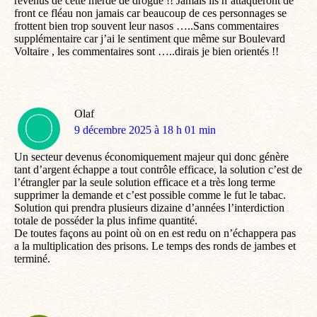
revenus de cette merde de drogue !! Jamais ils n’attaqueront de
front ce fléau non jamais car beaucoup de ces personnages se
frottent bien trop souvent leur nasos …..Sans commentaires
supplémentaire car j’ai le sentiment que même sur Boulevard
Voltaire , les commentaires sont …..dirais je bien orientés !!
Olaf
dit
9 décembre 2025 à 18 h 01 min
:
Un secteur devenus économiquement majeur qui donc génère
tant d’argent échappe a tout contrôle efficace, la solution c’est de
l’étrangler par la seule solution efficace et a très long terme
supprimer la demande et c’est possible comme le fut le tabac.
Solution qui prendra plusieurs dizaine d’années l’interdiction
totale de posséder la plus infime quantité.
De toutes façons au point où on en est redu on n’échappera pas
a la multiplication des prisons. Le temps des ronds de jambes et
terminé.