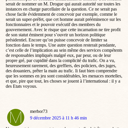
serait de nommer un M. Drogue qui aurait autorité sur toutes les
instances en charge parcellaire de la question. Ce ne serait pas
chose facile évidemment de concevoir par exemple, comme le
serait un super-préfet, que cet homme aurait prééminence sur les
fonctionnaires et le pouvoir exécutif des membres du
gouvernement. Avec le risque que cette incarnation ne tire profit
de son statut éminent pour s’ouvrir un horizon politique
présidentiel. Encore qu’on puisse concevoir de limiter sa
fonction dans le temps. Une autre question resterait pendante,
c’est celle de l’implication au sein même des services compétents
de responsables impliqués malgré eux, par peur, ou de leur
propre gré, par cupidité dans la complicité du trafic. On a vu,
heureusement rarement, des greffiers, des policiers, des juges,
des douaniers, prêter la main au trafic. Ii faut bien comprendre
que les sommes en jeu sont considérables, les menaces mortelles,
et que, pire que tout, les choses se jouent à l’international : il y a
des Etats voyous.
merbor73
dit
9 décembre 2025 à 11 h 46 min
: