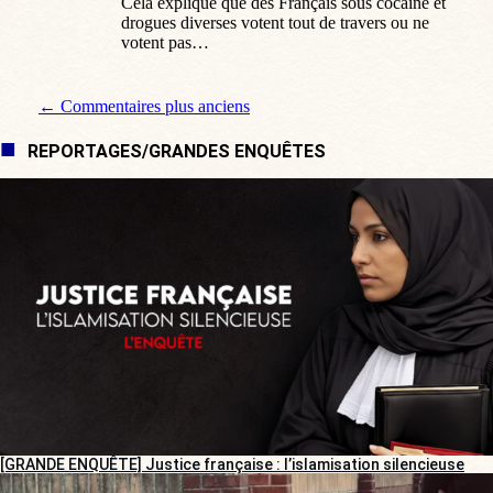
Cela explique que des Français sous cocaïne et
drogues diverses votent tout de travers ou ne
votent pas…
Navigation de commentaire
← Commentaires plus anciens
REPORTAGES/GRANDES ENQUÊTES
[GRANDE ENQUÊTE] Justice française : l’islamisation silencieuse