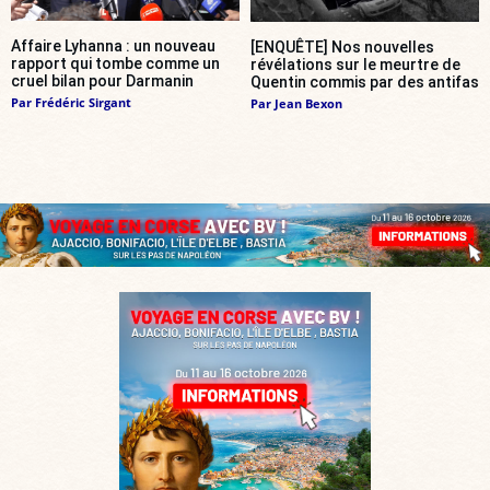
Affaire Lyhanna : un nouveau
[ENQUÊTE] Nos nouvelles
rapport qui tombe comme un
révélations sur le meurtre de
cruel bilan pour Darmanin
Quentin commis par des antifas
Par
Frédéric Sirgant
Par
Jean Bexon