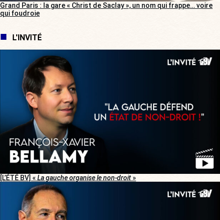
Grand Paris : la gare « Christ de Saclay », un nom qui frappe… voire
qui foudroie
L'INVITÉ
[L’ÉTÉ BV] «
La gauche organise le non-droit
»