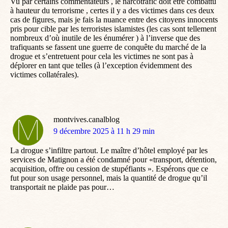
Vu par certains commentateurs , le narcotrafic doit être combattu
à hauteur du terrorisme , certes il y a des victimes dans ces deux
cas de figures, mais je fais la nuance entre des citoyens innocents
pris pour cible par les terroristes islamistes (les cas sont tellement
nombreux d’où inutile de les énumérer ) à l’inverse que des
trafiquants se fassent une guerre de conquête du marché de la
drogue et s’entretuent pour cela les victimes ne sont pas à
déplorer en tant que telles (à l’exception évidemment des
victimes collatérales).
montvives.canalblog
dit
9 décembre 2025 à 11 h 29 min
:
La drogue s’infiltre partout. Le maître d’hôtel employé par les
services de Matignon a été condamné pour «transport, détention,
acquisition, offre ou cession de stupéfiants ». Espérons que ce
fut pour son usage personnel, mais la quantité de drogue qu’il
transportait ne plaide pas pour…