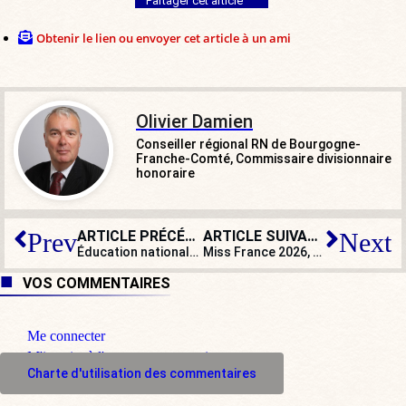
Partager cet article
Obtenir le lien ou envoyer cet article à un ami
Olivier Damien
Conseiller régional RN de Bourgogne-
Franche-Comté, Commissaire divisionnaire
honoraire
ARTICLE PRÉCÉDENT
ARTICLE SUIVANT
Prev
Next
Éducation nationale : un professeur de primaire promeut la masturbation
Miss France 2026, un
« thermomètre
VOS COMMENTAIRES
Me connecter
M'inscrire à l'espace commentaire
Charte d'utilisation des commentaires