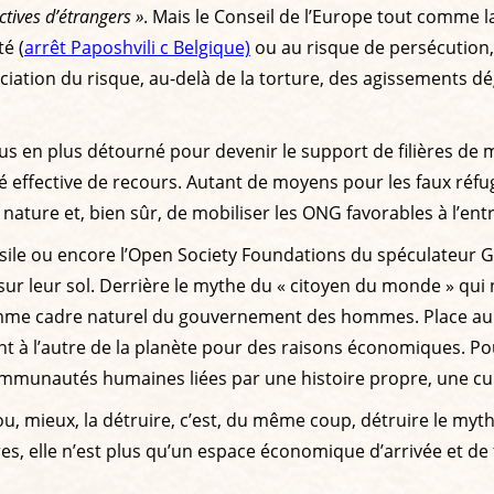
ctives d’étrangers »
. Mais le Conseil de l’Europe tout comme
té (
arrêt Paposhvili c Belgique)
ou au risque de persécution, 
préciation du risque, au-delà de la torture, des agissements
 plus en plus détourné pour devenir le support de filières de m
ité effective de recours. Autant de moyens pour les faux réf
la nature et, bien sûr, de mobiliser les ONG favorables à l’e
sile ou encore l’Open Society Foundations du spéculateur Ge
ur leur sol. Derrière le mythe du « citoyen du monde » qui n
comme cadre naturel du gouvernement des hommes. Place a
t à l’autre de la planète pour des raisons économiques. Pour 
communautés humaines liées par une histoire propre, une cul
, mieux, la détruire, c’est, du même coup, détruire le myt
es, elle n’est plus qu’un espace économique d’arrivée et de t