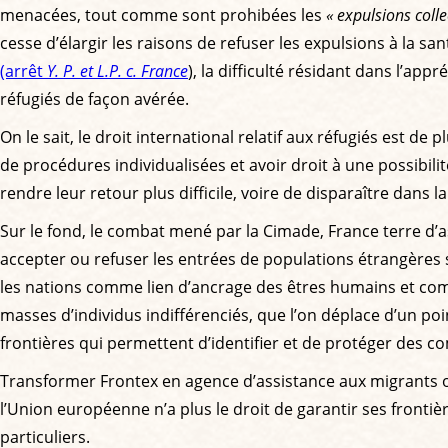
menacées, tout comme sont prohibées les
« expulsions colle
cesse d’élargir les raisons de refuser les expulsions à la san
(arrêt
Y. P. et L.P. c. France
), la difficulté résidant dans l’ap
réfugiés de façon avérée.
On le sait, le droit international relatif aux réfugiés est de
de procédures individualisées et avoir droit à une possibil
rendre leur retour plus difficile, voire de disparaître dans 
Sur le fond, le combat mené par la Cimade, France terre d’a
accepter ou refuser les entrées de populations étrangères s
les nations comme lien d’ancrage des êtres humains et 
masses d’individus indifférenciés, que l’on déplace d’un poin
frontières qui permettent d’identifier et de protéger des 
Transformer Frontex en agence d’assistance aux migrants ou
l’Union européenne n’a plus le droit de garantir ses frontièr
particuliers.