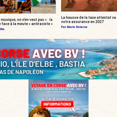
La hausse de la taxe attentat v
 musique, on n’en veut pas » : la
votre assurance en 2027
 face à la meute « antiraciste »
Par
Marie Delarue
llia