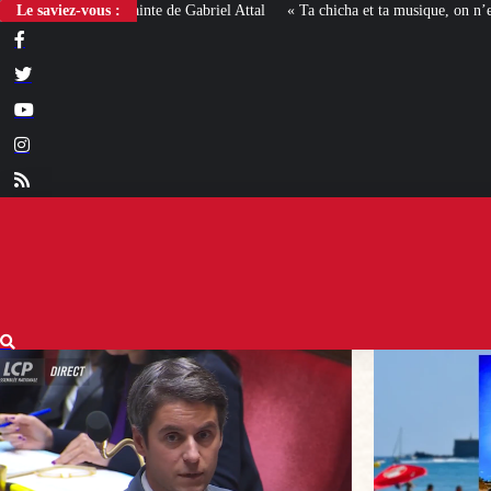
Le saviez-vous :
« Ta chicha et ta musique, on n’en veut pas » : la mairie RN