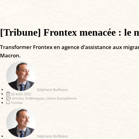
[Tribune] Frontex menacée : le 
Transformer Frontex en agence d’assistance aux migran
Macron.
Stéphane Buffetaut
02 août 2022
Articles
,
Polémiques
,
Union Européenne
Frontex
Stéphane Buffetaut