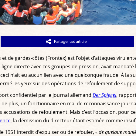
Partager cet article
et de gardes-côtes (Frontex) est l’objet d’attaques virulent
igne directe avec ces groupes de pression, avait mandaté l
eci n’ait eu aucun lien avec une quelconque fraude. À la sui
 fermé les yeux sur des opérations de refoulement de suppos
port confidentiel par le journal allemand
Der Spiegel
, rappo
ois de plus, un fonctionnaire en mal de reconnaissance journa
s accusations de refoulement. Mais c’est l’occasion, pour c
gence
, la démission du directeur étant estimée comme insuf
de 1951 interdit d’expulser ou de refouler,
« de quelque manièr