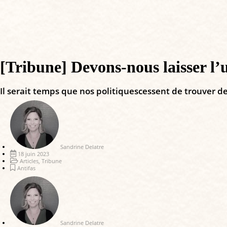
[Tribune] Devons-nous laisser l’u
Il serait temps que nos politiquescessent de trouver de
Sandrine Delatre
18 juin 2023
Articles
,
Tribune
Antifas
Sandrine Delatre