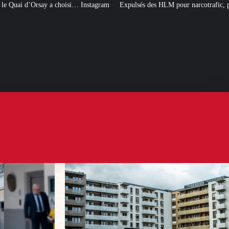
 Instagram
Expulsés des HLM pour narcotrafic, peuvent-ils obtenir un nouve