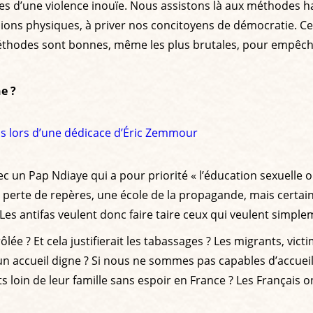
d’une violence inouïe. Nous assistons là aux méthodes habi
ons physiques, à priver nos concitoyens de démocratie. Ces 
 méthodes sont bonnes, même les plus brutales, pour empêch
e ?
fas lors d’une dédicace d’Éric Zemmour
c un Pap Ndiaye qui a pour priorité « l’éducation sexuelle o
perte de repères, une école de la propagande, mais certai
 Les antifas veulent donc faire taire ceux qui veulent simpl
ée ? Et cela justifierait les tabassages ? Les migrants, vic
un accueil digne ? Si nous ne sommes pas capables d’accueil
oin de leur famille sans espoir en France ? Les Français on