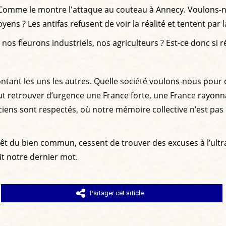
 Comme le montre l'attaque au couteau à Annecy. Voulons-no
ens ? Les antifas refusent de voir la réalité et tentent par 
nos fleurons industriels, nos agriculteurs ? Est-ce donc si ré
frontant les uns les autres. Quelle société voulons-nous po
s faut retrouver d’urgence une France forte, une France rayon
ens sont respectés, où notre mémoire collective n’est pas d
térêt du bien commun, cessent de trouver des excuses à l’ul
t notre dernier mot.
Partager cet article