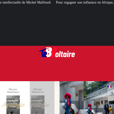
affesoli
Pour regagner son influence en Afrique, le Quai d’Orsay a choisi…