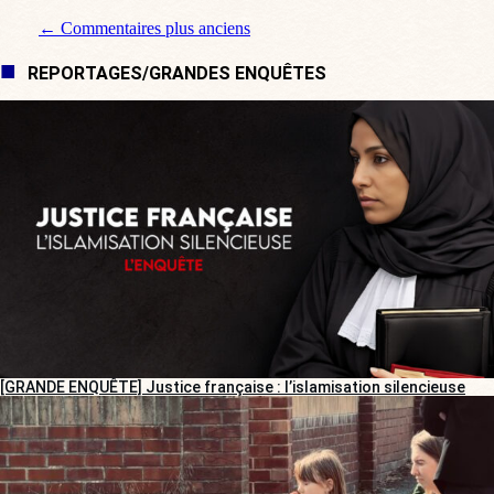
Navigation de commentaire
← Commentaires plus anciens
REPORTAGES/GRANDES ENQUÊTES
[GRANDE ENQUÊTE] Justice française : l’islamisation silencieuse