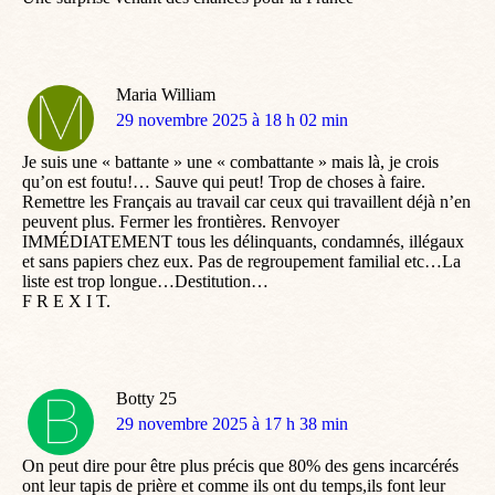
Maria William
dit
29 novembre 2025 à 18 h 02 min
:
Je suis une « battante » une « combattante » mais là, je crois
qu’on est foutu!… Sauve qui peut! Trop de choses à faire.
Remettre les Français au travail car ceux qui travaillent déjà n’en
peuvent plus. Fermer les frontières. Renvoyer
IMMÉDIATEMENT tous les délinquants, condamnés, illégaux
et sans papiers chez eux. Pas de regroupement familial etc…La
liste est trop longue…Destitution…
F R E X I T.
Botty 25
dit
29 novembre 2025 à 17 h 38 min
:
On peut dire pour être plus précis que 80% des gens incarcérés
ont leur tapis de prière et comme ils ont du temps,ils font leur