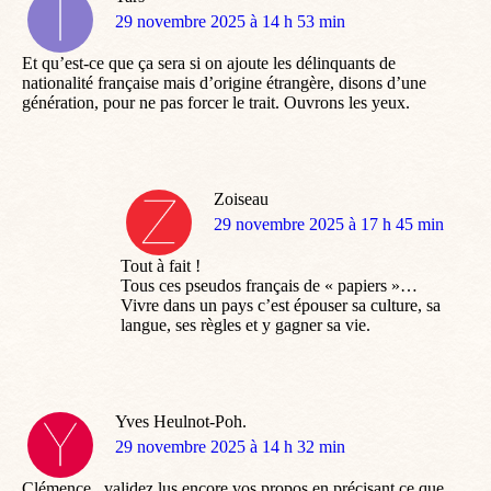
dit
29 novembre 2025 à 14 h 53 min
:
Et qu’est-ce que ça sera si on ajoute les délinquants de
nationalité française mais d’origine étrangère, disons d’une
génération, pour ne pas forcer le trait. Ouvrons les yeux.
Zoiseau
dit
29 novembre 2025 à 17 h 45 min
:
Tout à fait !
Tous ces pseudos français de « papiers »…
Vivre dans un pays c’est épouser sa culture, sa
langue, ses règles et y gagner sa vie.
Yves Heulnot-Poh.
dit
29 novembre 2025 à 14 h 32 min
:
Clémence , validez lus encore vos propos en précisant ce que