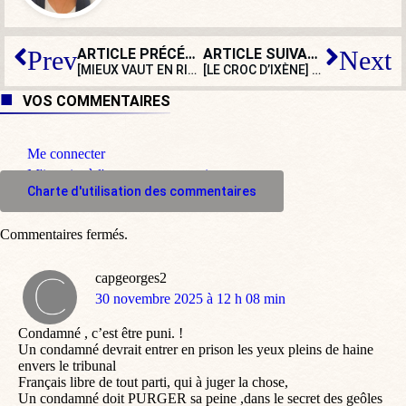
ARTICLE PRÉCÉDENT
ARTICLE SUIVANT
Prev
Next
[MIEUX VAUT EN RIRE] Immense surprise :
[LE CROC D’IXÈNE] Macron veut faire labelliser les médias par des « professionnels »
France Inter
se
VOS COMMENTAIRES
Me connecter
M'inscrire à l'espace commentaire
Charte d'utilisation des commentaires
Commentaires fermés.
capgeorges2
dit
30 novembre 2025 à 12 h 08 min
:
Condamné , c’est être puni. !
Un condamné devrait entrer en prison les yeux pleins de haine
envers le tribunal
Français libre de tout parti, qui à juger la chose,
Un condamné doit PURGER sa peine ,dans le secret des geôles