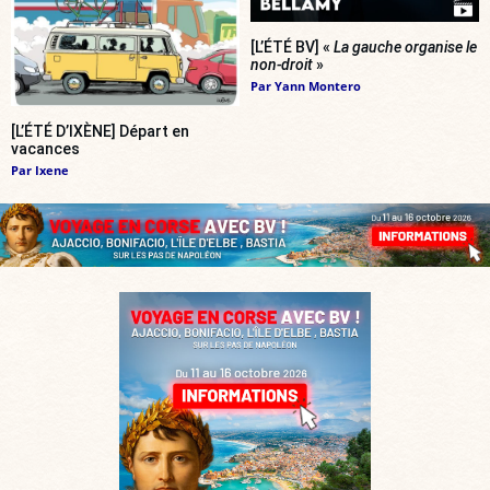
[L’ÉTÉ BV] «
La gauche organise le
non-droit
»
Par
Yann Montero
[L’ÉTÉ D’IXÈNE] Départ en
vacances
Par
Ixene