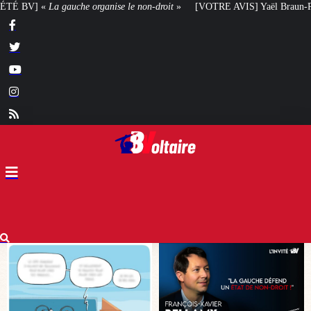
on-droit
»
[VOTRE AVIS] Yaël Braun-Pivet doit-elle renoncer à son projet ar