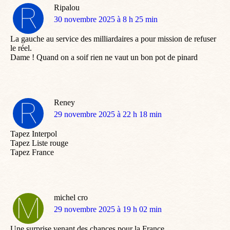
Ripalou
dit
30 novembre 2025 à 8 h 25 min
:
La gauche au service des milliardaires a pour mission de refuser
le réel.
Dame ! Quand on a soif rien ne vaut un bon pot de pinard
Reney
dit
29 novembre 2025 à 22 h 18 min
:
Tapez Interpol
Tapez Liste rouge
Tapez France
michel cro
dit
29 novembre 2025 à 19 h 02 min
:
Une surprise venant des chances pour la France