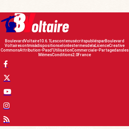
Boulevard Voltaire 10.6.1 Les contenus écrits publiés par Boulevard
Voltaire sont mis à disposition selon les termes de la Licence Creative
Commons Attribution – Pas d’Utilisation Commerciale – Partage dans les
Mêmes Conditions 2.0 France
© 2007-2026 Boulevard Voltaire