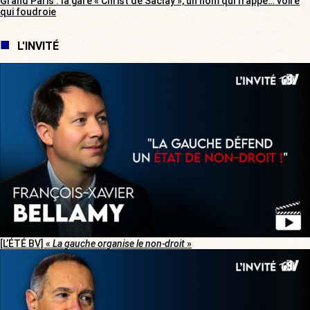
Grand Paris : la gare « Christ de Saclay », un nom qui frappe… voire
qui foudroie
L'INVITÉ
[L’ÉTÉ BV] «
La gauche organise le non-droit
»