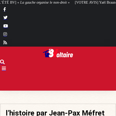
 organise le non-droit
»
[VOTRE AVIS] Yaël Braun-Pivet doit-elle renoncer à
l’histoire par Jean-Pax Méfret