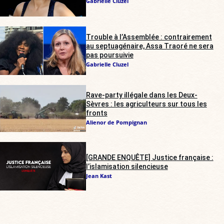
Gabrielle Cluzel
Trouble à l’Assemblée : contrairement
au septuagénaire, Assa Traoré ne sera
pas poursuivie
Gabrielle Cluzel
Rave-party illégale dans les Deux-
Sèvres : les agriculteurs sur tous les
fronts
Alienor de Pompignan
[GRANDE ENQUÊTE] Justice française :
l’islamisation silencieuse
Jean Kast