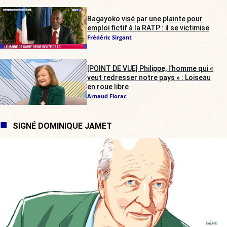
Bagayoko visé par une plainte pour
emploi fictif à la RATP : il se victimise
Frédéric Sirgant
[POINT DE VUE] Philippe, l’homme qui «
veut redresser notre pays » : Loiseau
en roue libre
Arnaud Florac
SIGNÉ DOMINIQUE JAMET