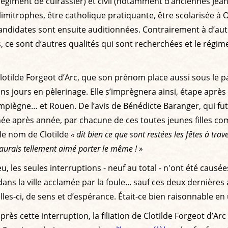
égiment de cuirassier) et civil (notamment d’anciennes Jeanne)
mitrophes, être catholique pratiquante, être scolarisée à 
candidates sont ensuite auditionnées. Contrairement à d’autr
ns, ce sont d’autres qualités qui sont recherchées et le rég
 Clotilde Forgeot d’Arc, que son prénom place aussi sous le 
ins jours en pèlerinage. Elle s’imprègnera ainsi, étape après
iègne… et Rouen. De l’avis de Bénédicte Baranger, qui fut
année après année, par chacune de ces toutes jeunes filles 
le nom de Clotilde
« dit bien ce que sont restées les fêtes à trave
J'aurais tellement aimé porter le même ! »
eu, les seules interruptions - neuf au total - n'ont été causé
 la ville acclamée par la foule... sauf ces deux dernières 
les-ci, de sens et d’espérance. Était-ce bien raisonnable en
 après cette interruption, la filiation de Clotilde Forgeot d