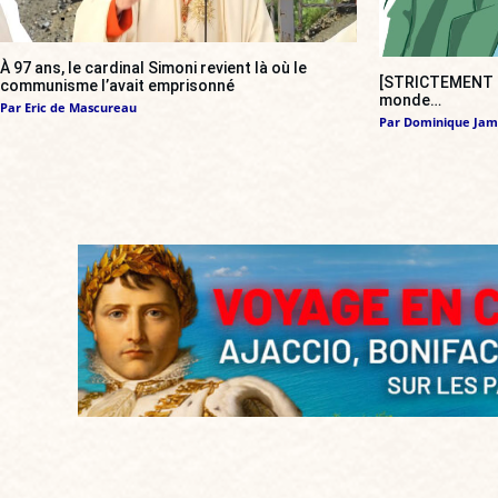
À 97 ans, le cardinal Simoni revient là où le
[STRICTEMENT P
communisme l’avait emprisonné
monde…
Par
Eric de Mascureau
Par
Dominique Jam