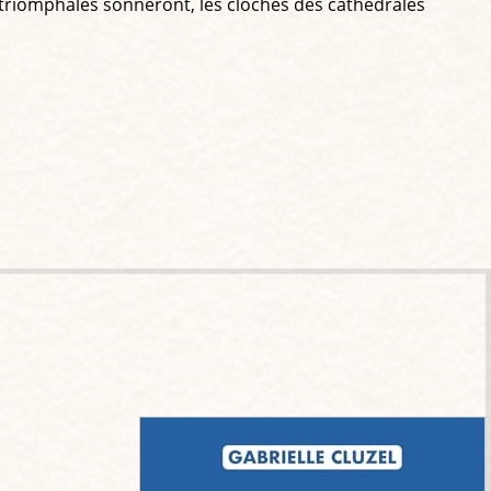
s triomphales sonneront, les cloches des cathédrales