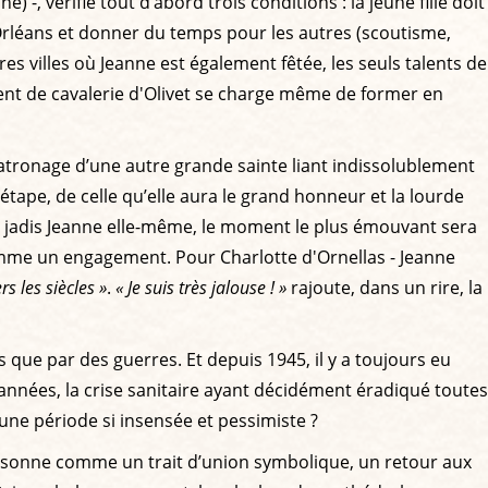
 -, vérifie tout d’abord trois conditions : la jeune fille doit
Orléans et donner du temps pour les autres (scoutisme,
es villes où Jeanne est également fêtée, les seuls talents de
iment de cavalerie d'Olivet se charge même de former en
patronage d’une autre grande sainte liant indissolublement
 étape, de celle qu’elle aura le grand honneur et la lourde
 jadis Jeanne elle-même, le moment le plus émouvant sera
comme un engagement. Pour Charlotte d'Ornellas - Jeanne
rs les siècles »
.
« Je suis très jalouse ! »
rajoute, dans un rire, la
es que par des guerres. Et depuis 1945, il y a toujours eu
années, la crise sanitaire ayant décidément éradiqué toutes
 une période si insensée et pessimiste ?
’Arc sonne comme un trait d’union symbolique, un retour aux