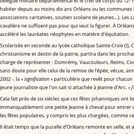
délégué militaire départemental et le chef de corps du 12
r
habiter depuis au moins dix ans Orléans ou les communes li
associations caritatives, soutien scolaire de jeunes…). Les 
cavalière ne suffisent pas pour qui veut la figurer. À Orléa
accéléré les lauréates néophytes en matière d'équitation.
Scolarisée en seconde au lycée catholique Sainte-Croix (!),
christianisme et destin de la patrie, partira dans les procha
charge de représenter : Domrémy, Vaucouleurs, Reims, Comp
sans doute pour elle celui de la remise de l’épée, vécue, 
2002 -, la
« signification »
particulière que revêt pour chacun 
jeune journaliste que l'on sait si attachée à Jeanne d'Arc.
« 
Cela fait près de six siècles que ces fêtes johanniques ont li
immanquablement une petite Jeanne à cheval pour entrer dans
les fêtes populaires, y compris les plus chargées, comme cel
Il était temps que la pucelle d’Orléans remonte en selle, et