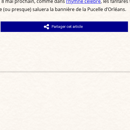
au 8 mai prochain, comme dans
l’hymne célèbre
, les fanfare
 (ou presque) saluera la bannière de la Pucelle d’Orléans.
Partager cet article