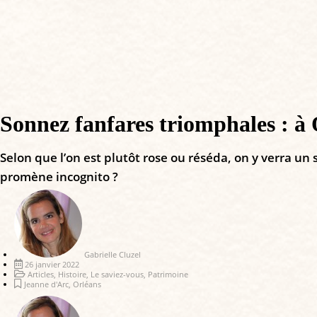
Sonnez fanfares triomphales : à 
Selon que l’on est plutôt rose ou réséda, on y verra un 
promène incognito ?
Gabrielle Cluzel
26 janvier 2022
Articles
,
Histoire
,
Le saviez-vous
,
Patrimoine
Jeanne d'Arc
,
Orléans