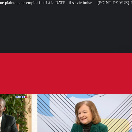
à la RATP : il se victimise
[POINT DE VUE] Philippe, l’homme qui « veut re