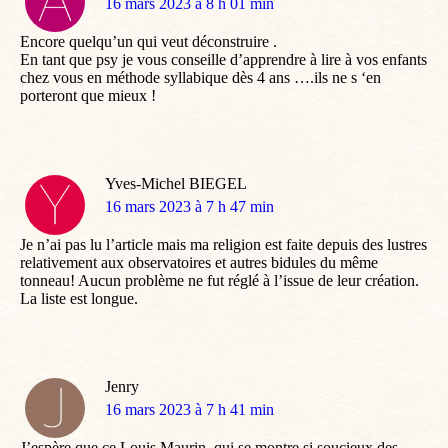
dit
16 mars 2023 à 8 h 01 min
:
Encore quelqu’un qui veut déconstruire .
En tant que psy je vous conseille d’apprendre à lire à vos enfants
chez vous en méthode syllabique dès 4 ans ….ils ne s ‘en
porteront que mieux !
Yves-Michel BIEGEL
dit
16 mars 2023 à 7 h 47 min
:
Je n’ai pas lu l’article mais ma religion est faite depuis des lustres
relativement aux observatoires et autres bidules du même
tonneau! Aucun problème ne fut réglé à l’issue de leur création.
La liste est longue.
Jenry
dit
16 mars 2023 à 7 h 41 min
:
J’espère que ce Louis Maurin, qui se montre si soucieux des