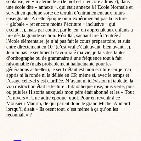
scolarisé, en « maternelle » (le mot est-il encore admis ?), dans
une école dite « annexe », qui était annexe à l’Ecole Normale et
servait en quelque sorte de terrain d’entraînement aux futurs
enseignants. A cette époque on n’expérimentait pas la lecture
« globale » (et encore moins l’écriture « inclusive » qui
exclut…), mais par contre, par le jeu, on apprenait aux enfants à
lire dès la grande section. Résultat, sachant lire à l’entrée à
l’école élémentaire, je n’ai pas fait le cours préparatoire, et suis
entré directement en 10° (c’est vrai c’était avant, bien avant…).
Je n’ai pas le sentiment d’avoir raté ma vie, je fais des fautes
d’orthographe ou de grammaire à une fréquence tout à fait
raisonnable (mais probablement hallucinante pour les
générations actuelles), le seul défaut est mon écriture car je n’ai
appris ni la ronde ni la déliée en CP, même si, avec le temps et
l’usage celle-ci s’est clarifiée. N’ayant ni télévision ni tablette, la
vrai distraction était la lecture : bibliothèque rose, puis verte, puis
or, puis les Historia auxquels mon père était abonné et les « Tout
l’Univers ». Une autre époque, quoi. Pour en revenir à ce
Monsieur Maurin, de qui parlait donc le grand Michel Audiard
lorsqu’il disait « Ils osent tout, c’est même à ça qu’on les
reconnait » ?