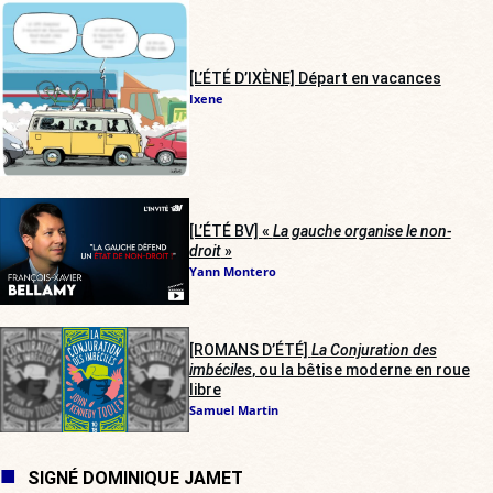
[L’ÉTÉ D’IXÈNE] Départ en vacances
Ixene
[L’ÉTÉ BV] «
La gauche organise le non-
droit
»
Yann Montero
[ROMANS D’ÉTÉ]
La Conjuration des
imbéciles
, ou la bêtise moderne en roue
libre
Samuel Martin
SIGNÉ DOMINIQUE JAMET