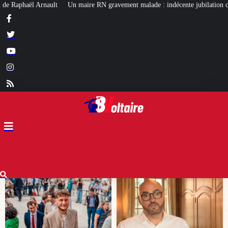
avement malade : indécente jubilation chez certains…
Affaire Lyhanna : u