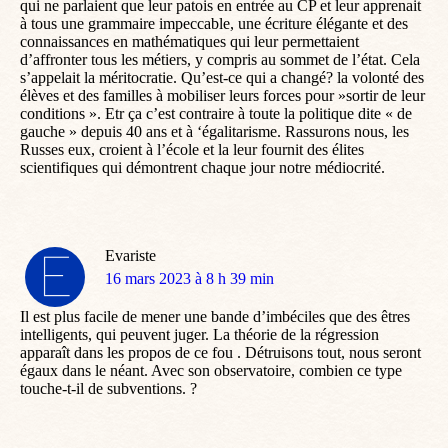
qui ne parlaient que leur patois en entrée au CP et leur apprenait
à tous une grammaire impeccable, une écriture élégante et des
connaissances en mathématiques qui leur permettaient
d’affronter tous les métiers, y compris au sommet de l’état. Cela
s’appelait la méritocratie. Qu’est-ce qui a changé? la volonté des
élèves et des familles à mobiliser leurs forces pour »sortir de leur
conditions ». Etr ça c’est contraire à toute la politique dite « de
gauche » depuis 40 ans et à ‘égalitarisme. Rassurons nous, les
Russes eux, croient à l’école et la leur fournit des élites
scientifiques qui démontrent chaque jour notre médiocrité.
Evariste
dit
16 mars 2023 à 8 h 39 min
:
Il est plus facile de mener une bande d’imbéciles que des êtres
intelligents, qui peuvent juger. La théorie de la régression
apparaît dans les propos de ce fou . Détruisons tout, nous seront
égaux dans le néant. Avec son observatoire, combien ce type
touche-t-il de subventions. ?