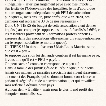
« inégalités », n’est pas largement payé avec mes impôts…
Sur le site de l’Observatoire des Inégalités, je lis d’abord que
« notre organisme indépendant reçoit PEU de subventions
publiques », mais ensuite, juste après, que « en 2020, ces
dernières ont représenté 33 % de nos ressources » !
Donc UN TIERS du budget de cette association vient de mes
impôts (sans compter je suppose, les dons dé-fiscalisés à 66%, et
les ressources provenant de « formations professionnelles »
assurées dans des associations elles-mêmes ultra-subventionnées,
car le serpent socialiste se mord la queue).
Un TIERS ! Un tiers au bas mot ! Mais Louis Maurin estime
que c’est « peu »…
Je suppose que si on lui demande combien il est lui-même payé,
il vous dira qu’il est « PEU » payé…
On peut savoir à combien correspond ce « peu » ?
Dans la famille des privilégiés de la République, n’oublions
jamais ces milliers de parasites associatifs qui vivent grassement
au crochet des Français, qui se donnent bonne conscience en
parlant d' »égalité » et de « discrimination », et qui travaillent
sans relâche à détruire notre pays.
Au nom de l’ « Égalité », mais pour le plus grand profit des
banquiers mondialistes…