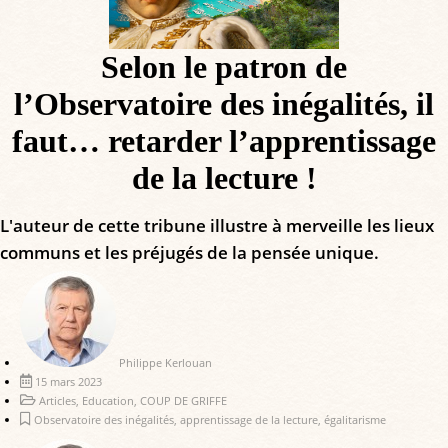
Selon le patron de
l’Observatoire des inégalités, il
faut… retarder l’apprentissage
de la lecture !
L'auteur de cette tribune illustre à merveille les lieux
communs et les préjugés de la pensée unique.
Philippe Kerlouan
15 mars 2023
Articles
,
Education
,
COUP DE GRIFFE
Observatoire des inégalités
,
apprentissage de la lecture
,
égalitarisme