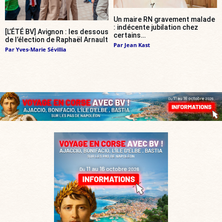
Un maire RN gravement malade
: indécente jubilation chez
[L’ÉTÉ BV] Avignon : les dessous
certains…
de l’élection de Raphaël Arnault
Par
Jean Kast
Par
Yves-Marie Sévillia