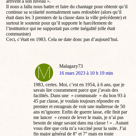
arrivent à son niveau ».
Il nous a fallu nous battre et faire du chantage pour obtenir qu’il
continue sa scolarité normalement sans redoubler (alors qu’il
était dans les 3 premiers de la classe dans la ville précédente) et
surtout le soutenir pour qu’il supporte le harcèlement de
l’institutrice qui ne supportait pas cette inégalité (elle était
communiste)
Ceci, c’était en 1983. Cela ne date donc pas d’aujourd’hui.
Malagazy73
dit
16 mars 2023 à 10 h 19 min
:
1983, certes. Moi, c’est en 1954, à 6 ans, que je
savais lire couramment parce que j’avais des
facilités. Dans une » communale » du bon 93 à
45 par classe, je voulais toujours répondre en
premier et enrageais de voir une maîtresse de 50
ans m’ignorer. Enfin de guerre lasse, elle finit par
me lancer » cessez de lever le main, je n’ai pas
besoin de singe savant dans ma classe ! « . Autant
vous dire que cela m’a vacciné pour la suite. J’ai
fin major général de 8° et 7° mais en toute