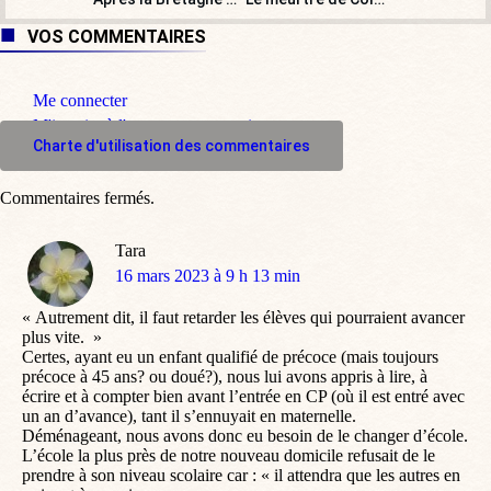
VOS COMMENTAIRES
Me connecter
M'inscrire à l'espace commentaire
Charte d'utilisation des commentaires
Commentaires fermés.
Tara
dit
16 mars 2023 à 9 h 13 min
:
« Autrement dit, il faut retarder les élèves qui pourraient avancer
plus vite. »
Certes, ayant eu un enfant qualifié de précoce (mais toujours
précoce à 45 ans? ou doué?), nous lui avons appris à lire, à
écrire et à compter bien avant l’entrée en CP (où il est entré avec
un an d’avance), tant il s’ennuyait en maternelle.
Déménageant, nous avons donc eu besoin de le changer d’école.
L’école la plus près de notre nouveau domicile refusait de le
prendre à son niveau scolaire car : « il attendra que les autres en