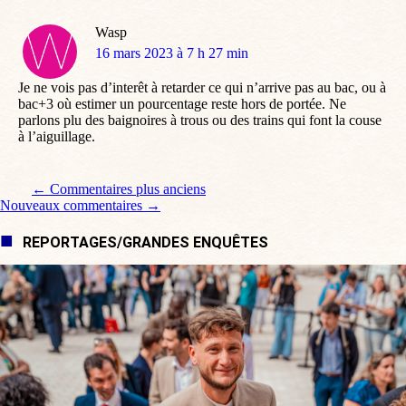
Wasp
dit
16 mars 2023 à 7 h 27 min
:
Je ne vois pas d’interêt à retarder ce qui n’arrive pas au bac, ou à
bac+3 où estimer un pourcentage reste hors de portée. Ne
parlons plu des baignoires à trous ou des trains qui font la couse
à l’aiguillage.
Navigation de commentaire
← Commentaires plus anciens
Nouveaux commentaires →
REPORTAGES/GRANDES ENQUÊTES