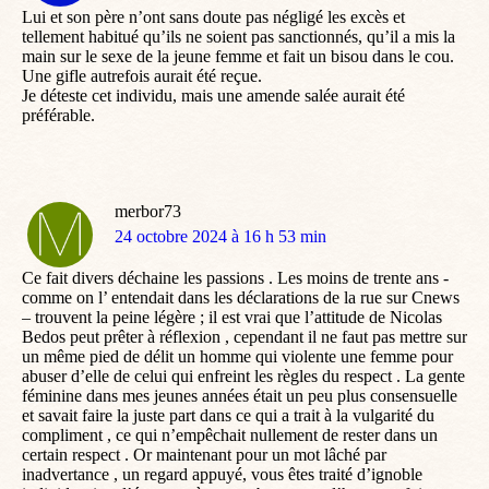
Lui et son père n’ont sans doute pas négligé les excès et
tellement habitué qu’ils ne soient pas sanctionnés, qu’il a mis la
main sur le sexe de la jeune femme et fait un bisou dans le cou.
Une gifle autrefois aurait été reçue.
Je déteste cet individu, mais une amende salée aurait été
préférable.
merbor73
dit
24 octobre 2024 à 16 h 53 min
:
Ce fait divers déchaine les passions . Les moins de trente ans -
comme on l’ entendait dans les déclarations de la rue sur Cnews
– trouvent la peine légère ; il est vrai que l’attitude de Nicolas
Bedos peut prêter à réflexion , cependant il ne faut pas mettre sur
un même pied de délit un homme qui violente une femme pour
abuser d’elle de celui qui enfreint les règles du respect . La gente
féminine dans mes jeunes années était un peu plus consensuelle
et savait faire la juste part dans ce qui a trait à la vulgarité du
compliment , ce qui n’empêchait nullement de rester dans un
certain respect . Or maintenant pour un mot lâché par
inadvertance , un regard appuyé, vous êtes traité d’ignoble