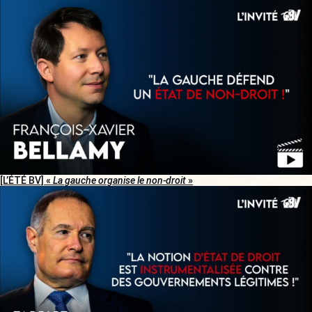
[L’ÉTÉ BV] «
La gauche organise le non-droit
»