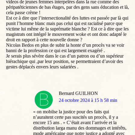
videos de jeunes femmes interpelées dans la rue comme des
péripatéticiennes de bas étages, par des gens sans éducation et là,
cela passe crème !
Est ce à dire que l’intersectionalité des luttes est passée par là qui
punit l’homme blanc mais pas celui qui est racialisé parce que
victime lui même de la suprématie blanche ? Est ce à dire que les
magistrats ont intégré le mouvement woke et ont donc adapté le
droit en rapport à cette nouvelle donne ?
Nicolas Bedos en plus de subir la honte d’un procès va se voir
banni de la profession ce qui est largement exagéré .
Je serais plus sévère dans le cas d’un patron ou d’un supérieur
hiérachique qui ,par leur position, se permettraient d’avoir des
gestes déplacés envers leurs salariées .
Bernard GUILHON
dit
24 octobre 2024 à 15 h 58 min
:
« on mobilse la justice pour des faits qui
n’auraitent certe pas suscités un procès, il y a
encore 15 ans . » C’était avant l’arrivée et la
distribution larga manu des dommages et intérêts,
mode américaine que notre justice a adopté avec