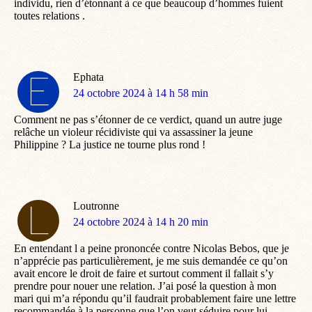
individu, rien d’étonnant à ce que beaucoup d’hommes fuient
toutes relations .
Ephata
dit
24 octobre 2024 à 14 h 58 min
:
Comment ne pas s’étonner de ce verdict, quand un autre juge
relâche un violeur récidiviste qui va assassiner la jeune
Philippine ? La justice ne tourne plus rond !
Loutronne
dit
24 octobre 2024 à 14 h 20 min
:
En entendant l a peine prononcée contre Nicolas Bebos, que je
n’apprécie pas particulièrement, je me suis demandée ce qu’on
avait encore le droit de faire et surtout comment il fallait s’y
prendre pour nouer une relation. J’ai posé la question à mon
mari qui m’a répondu qu’il faudrait probablement faire une lettre
recommandée à la personne que l’on veut séduire pour lui