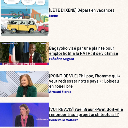
[L’ÉTÉ D’IXÈNE] Départ en vacances
Ixene
Bagayoko visé par une plainte pour
emploi fictif à la RATP : il se victimise
Frédéric Sirgant
[POINT DE VUE] Philippe, l’homme qui «
veut redresser notre pays » : Loiseau
en roue libre
Arnaud Florac
[VOTRE AVIS] Yaël Braun-Pivet doit-elle
renoncer à son projet architectural ?
Boulevard Voltaire