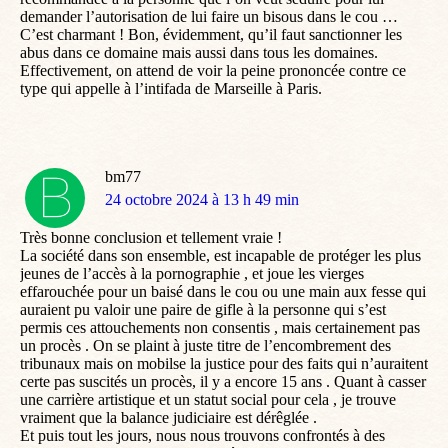
demander l’autorisation de lui faire un bisous dans le cou …
C’est charmant ! Bon, évidemment, qu’il faut sanctionner les
abus dans ce domaine mais aussi dans tous les domaines.
Effectivement, on attend de voir la peine prononcée contre ce
type qui appelle à l’intifada de Marseille à Paris.
bm77
dit
24 octobre 2024 à 13 h 49 min
:
Très bonne conclusion et tellement vraie !
La société dans son ensemble, est incapable de protéger les plus
jeunes de l’accès à la pornographie , et joue les vierges
effarouchée pour un baisé dans le cou ou une main aux fesse qui
auraient pu valoir une paire de gifle à la personne qui s’est
permis ces attouchements non consentis , mais certainement pas
un procès . On se plaint à juste titre de l’encombrement des
tribunaux mais on mobilse la justice pour des faits qui n’auraitent
certe pas suscités un procès, il y a encore 15 ans . Quant à casser
une carrière artistique et un statut social pour cela , je trouve
vraiment que la balance judiciaire est dérêglée .
Et puis tout les jours, nous nous trouvons confrontés à des