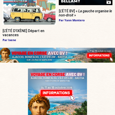
[L’ÉTÉ BV] «
La gauche organise le
non-droit
»
Par
Yann Montero
[L’ÉTÉ D’IXÈNE] Départ en
vacances
Par
Ixene