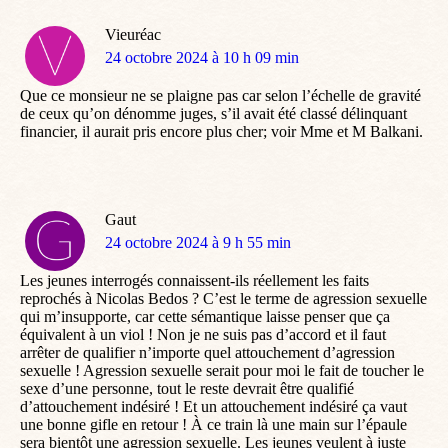
Vieuréac
dit
24 octobre 2024 à 10 h 09 min
:
Que ce monsieur ne se plaigne pas car selon l’échelle de gravité
de ceux qu’on dénomme juges, s’il avait été classé délinquant
financier, il aurait pris encore plus cher; voir Mme et M Balkani.
Gaut
dit
24 octobre 2024 à 9 h 55 min
:
Les jeunes interrogés connaissent-ils réellement les faits
reprochés à Nicolas Bedos ? C’est le terme de agression sexuelle
qui m’insupporte, car cette sémantique laisse penser que ça
équivalent à un viol ! Non je ne suis pas d’accord et il faut
arrêter de qualifier n’importe quel attouchement d’agression
sexuelle ! Agression sexuelle serait pour moi le fait de toucher le
sexe d’une personne, tout le reste devrait être qualifié
d’attouchement indésiré ! Et un attouchement indésiré ça vaut
une bonne gifle en retour ! À ce train là une main sur l’épaule
sera bientôt une agression sexuelle. Les jeunes veulent à juste