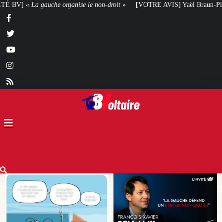
-droit
»
[VOTRE AVIS] Yaël Braun-Pivet doit-elle renoncer à son projet arch