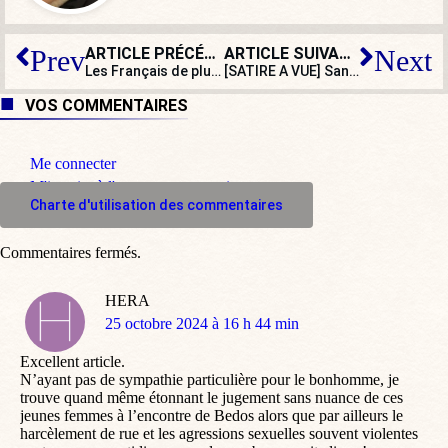
ARTICLE PRÉCÉDENT
ARTICLE SUIVANT
Prev
Next
Les Français de plus en plus hostiles aux logements sociaux : étonnant, non ?
[SATIRE A VUE] Sandrine Rousseau replonge dans la « phobiemania »
VOS COMMENTAIRES
Me connecter
M'inscrire à l'espace commentaire
Charte d'utilisation des commentaires
Commentaires fermés.
HERA
dit
25 octobre 2024 à 16 h 44 min
:
Excellent article.
N’ayant pas de sympathie particulière pour le bonhomme, je
trouve quand même étonnant le jugement sans nuance de ces
jeunes femmes à l’encontre de Bedos alors que par ailleurs le
harcèlement de rue et les agressions sexuelles souvent violentes