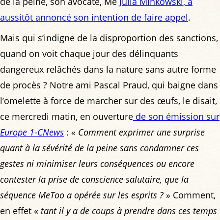
de la peine, son avocate, Me
Julia Minkowski, a
aussitôt annoncé son intention de faire appel
.
Mais qui s’indigne de la disproportion des sanctions,
quand on voit chaque jour des délinquants
dangereux relâchés dans la nature sans autre forme
de procès ? Notre ami Pascal Praud, qui baigne dans
l’omelette à force de marcher sur des œufs, le disait,
ce mercredi matin, en ouverture
de son émission sur
Europe 1
-
CNews
: «
Comment exprimer une surprise
quant à la sévérité de la peine sans condamner ces
gestes ni minimiser leurs conséquences ou encore
contester la prise de conscience salutaire, que la
séquence MeToo a opérée sur les esprits ?
» Comment,
en effet «
tant il y a de coups à prendre dans ces temps