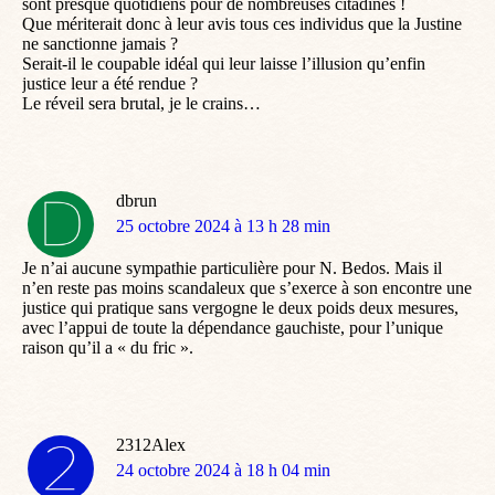
sont presque quotidiens pour de nombreuses citadines !
Que mériterait donc à leur avis tous ces individus que la Justine
ne sanctionne jamais ?
Serait-il le coupable idéal qui leur laisse l’illusion qu’enfin
justice leur a été rendue ?
Le réveil sera brutal, je le crains…
dbrun
dit
25 octobre 2024 à 13 h 28 min
:
Je n’ai aucune sympathie particulière pour N. Bedos. Mais il
n’en reste pas moins scandaleux que s’exerce à son encontre une
justice qui pratique sans vergogne le deux poids deux mesures,
avec l’appui de toute la dépendance gauchiste, pour l’unique
raison qu’il a « du fric ».
2312Alex
dit
24 octobre 2024 à 18 h 04 min
: