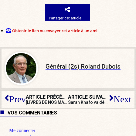
Partager cet article
Obtenir le lien ou envoyer cet article à un ami
Général (2s) Roland Dubois
ARTICLE PRÉCÉDENT
ARTICLE SUIVANT
Prev
Next
[LIVRES DE NOS MAISONS] Daphné du Maurier, romancière de la transmission
Sarah Knafo va débattre avec Antoine Léaument à la rentrée : choc en vue !
VOS COMMENTAIRES
Me connecter