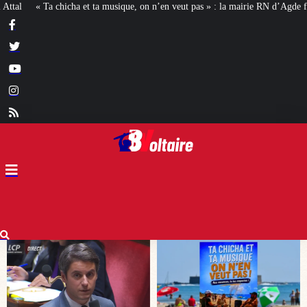
n n’en veut pas » : la mairie RN d’Agde face à la meute « antiraciste »
La h