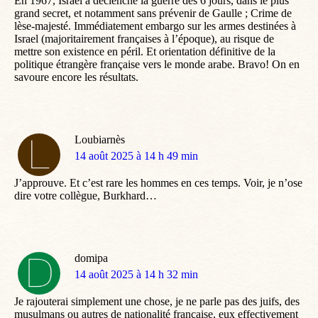
En 1967, Israel a déclenché la guerre des 6 jours, dans le plus
grand secret, et notamment sans prévenir de Gaulle ; Crime de
lèse-majesté. Immédiatement embargo sur les armes destinées à
Israel (majoritairement françaises à l’époque), au risque de
mettre son existence en péril. Et orientation définitive de la
politique étrangère française vers le monde arabe. Bravo! On en
savoure encore les résultats.
Loubiarnès
dit
14 août 2025 à 14 h 49 min
:
J’approuve. Et c’est rare les hommes en ces temps. Voir, je n’ose
dire votre collègue, Burkhard…
domipa
dit
14 août 2025 à 14 h 32 min
:
Je rajouterai simplement une chose, je ne parle pas des juifs, des
musulmans ou autres de nationalité française, eux effectivement