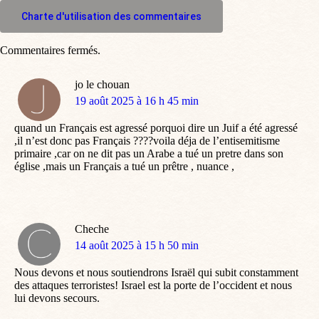
M'inscrire à l'espace commentaire
Charte d'utilisation des commentaires
Commentaires fermés.
jo le chouan
dit
19 août 2025 à 16 h 45 min
:
quand un Français est agressé porquoi dire un Juif a été agressé
,il n’est donc pas Français ????voila déja de l’entisemitisme
primaire ,car on ne dit pas un Arabe a tué un pretre dans son
église ,mais un Français a tué un prêtre , nuance ,
Cheche
dit
14 août 2025 à 15 h 50 min
:
Nous devons et nous soutiendrons Israël qui subit constamment
des attaques terroristes! Israel est la porte de l’occident et nous
lui devons secours.