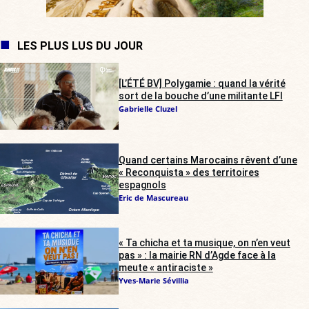
LES PLUS LUS DU JOUR
[L’ÉTÉ BV] Polygamie : quand la vérité
sort de la bouche d’une militante LFI
Gabrielle Cluzel
Quand certains Marocains rêvent d’une
« Reconquista » des territoires
espagnols
Eric de Mascureau
« Ta chicha et ta musique, on n’en veut
pas » : la mairie RN d’Agde face à la
meute « antiraciste »
Yves-Marie Sévillia