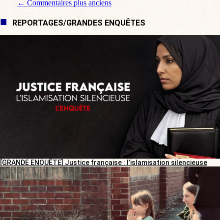
Navigation de commentaire
← Commentaires plus anciens
REPORTAGES/GRANDES ENQUÊTES
[GRANDE ENQUÊTE] Justice française : l’islamisation silencieuse