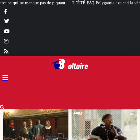
L’ÉTÉ BV] Polygamie : quand la vérité sort de la bouche d’une militante LFI