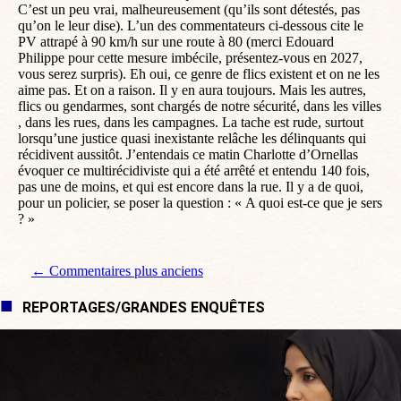
C’est un peu vrai, malheureusement (qu’ils sont détestés, pas
qu’on le leur dise). L’un des commentateurs ci-dessous cite le
PV attrapé à 90 km/h sur une route à 80 (merci Edouard
Philippe pour cette mesure imbécile, présentez-vous en 2027,
vous serez surpris). Eh oui, ce genre de flics existent et on ne les
aime pas. Et on a raison. Il y en aura toujours. Mais les autres,
flics ou gendarmes, sont chargés de notre sécurité, dans les villes
, dans les rues, dans les campagnes. La tache est rude, surtout
lorsqu’une justice quasi inexistante relâche les délinquants qui
récidivent aussitôt. J’entendais ce matin Charlotte d’Ornellas
évoquer ce multirécidiviste qui a été arrêté et entendu 140 fois,
pas une de moins, et qui est encore dans la rue. Il y a de quoi,
pour un policier, se poser la question : « A quoi est-ce que je sers
? »
Navigation de commentaire
← Commentaires plus anciens
REPORTAGES/GRANDES ENQUÊTES