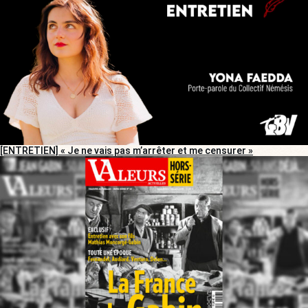
[ENTRETIEN] « Je ne vais pas m’arrêter et me censurer »