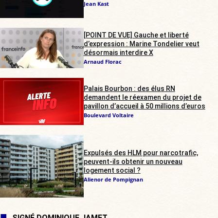
Jean Kast
[POINT DE VUE] Gauche et liberté
d’expression : Marine Tondelier veut
désormais interdire X
Arnaud Florac
Palais Bourbon : des élus RN
demandent le réexamen du projet de
pavillon d’accueil à 50 millions d’euros
Boulevard Voltaire
Expulsés des HLM pour narcotrafic,
peuvent-ils obtenir un nouveau
logement social ?
Alienor de Pompignan
SIGNÉ DOMINIQUE JAMET