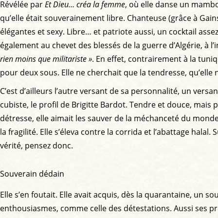
Révélée par
Et Dieu… créa la femme
, où elle danse un mambo
qu’elle était souverainement libre. Chanteuse (grâce à Gains
élégantes et sexy. Libre… et patriote aussi, un cocktail assez
également au chevet des blessés de la guerre d’Algérie, à l’i
rien moins que militariste »
. En effet, contrairement à la tuni
pour deux sous. Elle ne cherchait que la tendresse, qu’ell
C’est d’ailleurs l’autre versant de sa personnalité, un ve
cubiste, le profil de Brigitte Bardot. Tendre et douce, mai
détresse, elle aimait les sauver de la méchanceté du monde
la fragilité. Elle s’éleva contre la corrida et l’abattage halal.
vérité, pensez donc.
Souverain dédain
Elle s’en foutait. Elle avait acquis, dès la quarantaine, un so
enthousiasmes, comme celle des détestations. Aussi ses pris