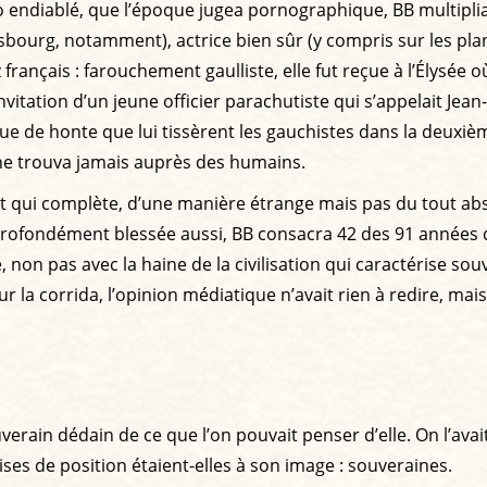
 endiablé, que l’époque jugea pornographique, BB multiplia
bourg, notamment), actrice bien sûr (y compris sur les planc
 français : farouchement gaulliste, elle fut reçue à l’Élysée 
nvitation d’un jeune officier parachutiste qui s’appelait Jea
que de honte que lui tissèrent les gauchistes dans la deuxième 
e ne trouva jamais auprès des humains.
rsant qui complète, d’une manière étrange mais pas du tout
s profondément blessée aussi, BB consacra 42 des 91 années d
, non pas avec la haine de la civilisation qui caractérise 
 Sur la corrida, l’opinion médiatique n’avait rien à redire, mais
uverain dédain de ce que l’on pouvait penser d’elle. On l’avait
es de position étaient-elles à son image : souveraines.