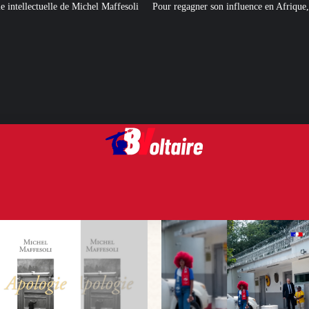
ffesoli
Pour regagner son influence en Afrique, le Quai d’Orsay a choisi… 