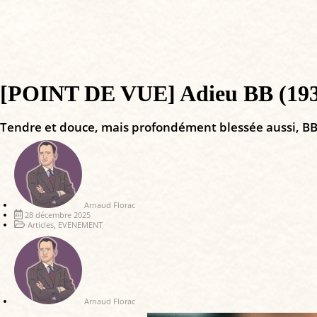
[POINT DE VUE] Adieu BB (1934-2
Tendre et douce, mais profondément blessée aussi, BB 
Arnaud Florac
28 décembre 2025
Articles
,
EVENEMENT
Arnaud Florac