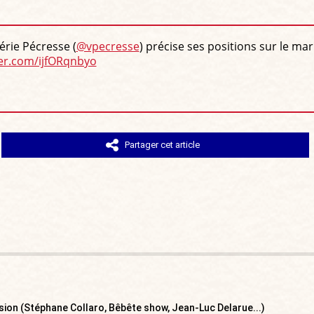
érie Pécresse (
@vpecresse
) précise ses positions sur le ma
ter.com/ijfORqnbyo
Partager cet article
ision (Stéphane Collaro, Bêbête show, Jean-Luc Delarue...)