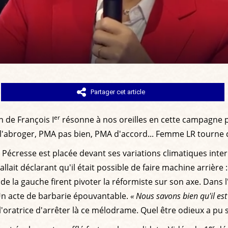
Partager cet article
er
on de François I
résonne à nos oreilles en cette campagne pr
l'abroger, PMA pas bien, PMA d'accord... Femme LR tourne ca
ie Pécresse est placée devant ses variations climatiques inter
lait déclarant qu'il était possible de faire machine arrière 
de la gauche firent pivoter la réformiste sur son axe. Dans
Un acte de barbarie épouvantable.
« Nous savons bien qu'il est
l'oratrice d'arrêter là ce mélodrame. Quel être odieux a pu
er