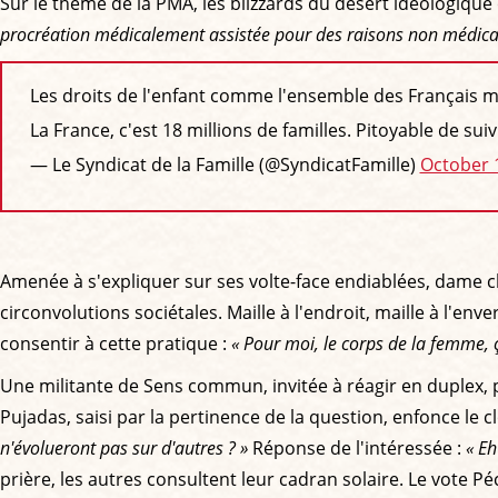
Sur le thème de la PMA, les blizzards du désert idéologique 
procréation médicalement assistée pour des raisons non médical
Les droits de l'enfant comme l'ensemble des Français 
La France, c'est 18 millions de familles. Pitoyable de su
— Le Syndicat de la Famille (@SyndicatFamille)
October 
Amenée à s'expliquer sur ses volte-face endiablées, dame 
circonvolutions sociétales. Maille à l'endroit, maille à l'en
consentir à cette pratique :
« Pour moi, le corps de la femme, ç
Une militante de Sens commun, invitée à réagir en duplex, po
Pujadas, saisi par la pertinence de la question, enfonce le c
n'évolueront pas sur d'autres ? »
Réponse de l'intéressée :
« Eh
prière, les autres consultent leur cadran solaire. Le vote P