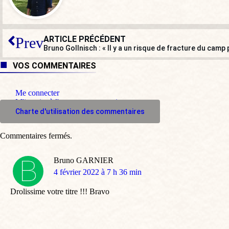
ARTICLE PRÉCÉDENT
Prev
Bruno Gollnisch : « Il y a un risque de fracture du camp 
VOS COMMENTAIRES
Me connecter
M'inscrire à l'espace commentaire
Charte d'utilisation des commentaires
Commentaires fermés.
Bruno GARNIER
dit
4 février 2022 à 7 h 36 min
:
Drolissime votre titre !!! Bravo