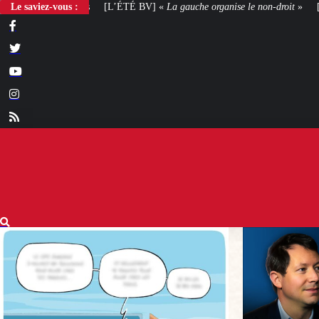
’ÉTÉ BV] «
Le saviez-vous :
La gauche organise le non-droit
»
[VOTRE AVIS] Yaël Braun-Pive