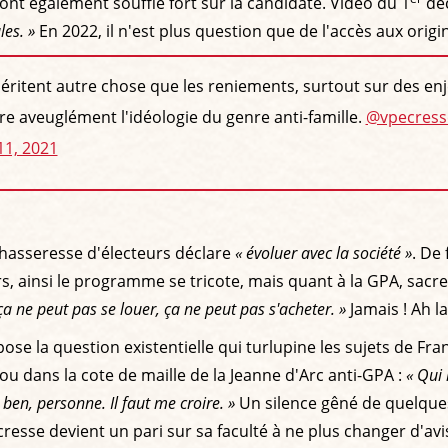
ont également soufflé fort sur la candidate. Vidéo du 1
dé
es. »
En 2022, il n'est plus question que de l'accès aux orig
méritent autre chose que les reniements, surtout sur des 
ivre aveuglément l'idéologie du genre anti-famille.
@vpecress
11, 2021
chasseresse d'électeurs déclare
« évoluer avec la société »
. De 
vers, ainsi le programme se tricote, mais quant à la GPA, sacr
a ne peut pas se louer, ça ne peut pas s'acheter. »
Jamais ! Ah la 
se la question existentielle qui turlupine les sujets de Fra
lou dans la cote de maille de la Jeanne d'Arc anti-GPA :
« Qui 
 ben, personne. Il faut me croire. »
Un silence gêné de quelque
écresse devient un pari sur sa faculté à ne plus changer d'av