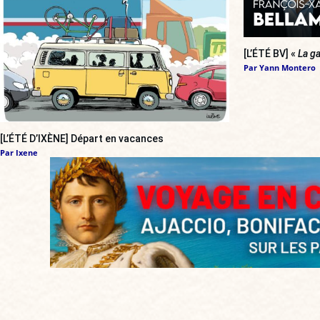
[L’ÉTÉ BV] «
La ga
Par
Yann Montero
[L’ÉTÉ D’IXÈNE] Départ en vacances
Par
Ixene