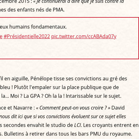
cembre 2015 :
« Je continuerai à dire que je suis contre la
ines des enfants nés de PMA.
enjeux humains fondamentaux.
e
#Présidentielle2022
pic.twitter.com/ccABAda07y
fil en aiguille, Pénélope tisse ses convictions au gré des
ebleu ! Plutôt l'empaler sur la place publique que de
la... Moi ? La GPA ? Oh la la ! Intarissable sur le sujet.
nce et Navarre :
« Comment peut-on vous croire ? »
David
nous dit ici que si vos convictions évoluent sur ce sujet elles
s secondes envahit le studio de
LCI
. Les croyants entrent en
is. Bulletins à retirer dans tous les bars PMU du royaume.