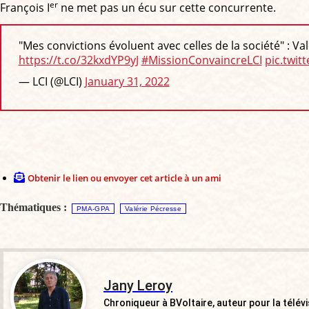
er
François I
ne met pas un écu sur cette concurrente.
"Mes convictions évoluent avec celles de la société" : Val
https://t.co/32kxdYP9yJ
#MissionConvaincreLCI
pic.twit
— LCI (@LCI)
January 31, 2022
Obtenir le lien ou envoyer cet article à un ami
Thématiques :
PMA-GPA
Valérie Pécresse
Jany Leroy
Chroniqueur à BVoltaire, auteur pour la télév