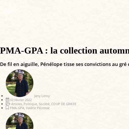
PMA-GPA : la collection automne-
De fil en aiguille, Pénélope tisse ses convictions au gré
Jany Leroy
02 février 2022
Articles
,
Politique
,
Société
,
COUP DE GRIFFE
PMA-GPA
,
Valérie Pécresse