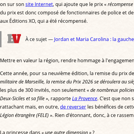
on sur son
site Internet
, qui ajoute que le prix «
récompense c
du prix est donc composé de fonctionnaires de police et de
aux Éditions XO, qui a été récompensé.
À ce sujet —
Jordan et Maria Carolina : la gauch
Mettre en valeur la région, rendre hommage à l'engagemen
Cette année, pour sa neuvième édition, la remise du prix d
militaire de Marseille, la remise du Prix 2026 se déroulera au si
les plus de 300 invités, non seulement «
de nombreux policier
Deux-Siciles et sa fille
», rapporte
La Provence
. C’est que non s
rattachant mais, en outre,
de reverser
les bénéfices de cett
Légion étrangère (FELE)
». Rien d’étonnant, donc, à ce rasse
La princesse dans
« une autre dimension »
?