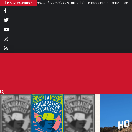
on des Imbéciles
Le saviez-vous :
, ou la bêtise moderne en roue libre
Steven Spielberg et Geo