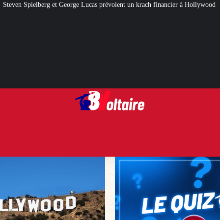
rge Lucas prévoient un krach financier à Hollywood
[QUIZ] Citations politi