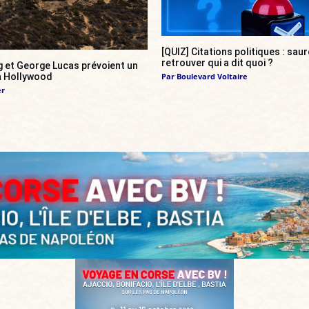
[QUIZ] Citations politiques : sa
retrouver qui a dit quoi ?
g et George Lucas prévoient un
 à Hollywood
Par
Boulevard Voltaire
er