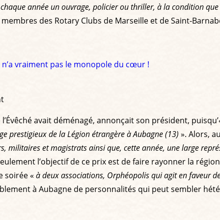
haque année un ouvrage, policier ou thriller, à la condition que
 membres des Rotary Clubs de Marseille et de Saint-Barnabé,
e n’a vraiment pas le monopole du cœur !
t
e l’Évêché avait déménagé, annonçait son président, puisqu
ège prestigieux de la Légion étrangère à Aubagne (13)
». Alors, a
s, militaires et magistrats ainsi que, cette année, une large re
eulement l’objectif de ce prix est de faire rayonner la région
e soirée «
à deux associations, Orphéopolis qui agit en faveur des
mblement à Aubagne de personnalités qui peut sembler hétér