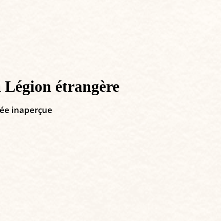
 Légion étrangère
sée inaperçue