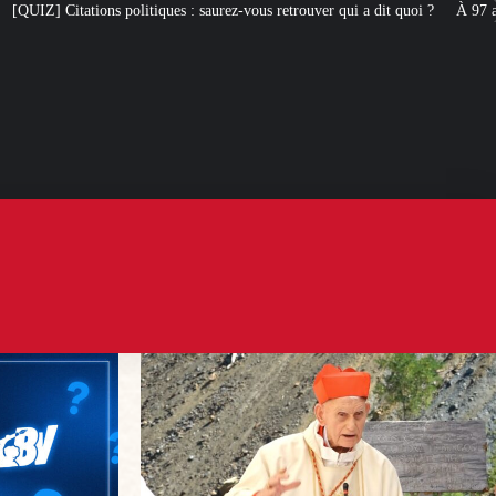
ques : saurez-vous retrouver qui a dit quoi ?
À 97 ans, le cardinal Simoni r