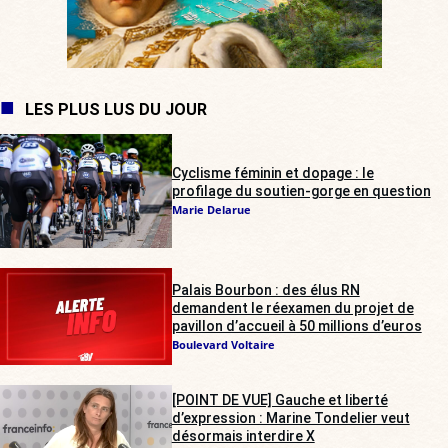
LES PLUS LUS DU JOUR
Cyclisme féminin et dopage : le
profilage du soutien-gorge en question
Marie Delarue
Palais Bourbon : des élus RN
demandent le réexamen du projet de
pavillon d’accueil à 50 millions d’euros
Boulevard Voltaire
[POINT DE VUE] Gauche et liberté
d’expression : Marine Tondelier veut
désormais interdire X