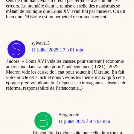
sens de l’humain. Mais il n’était pas ferme et a accumulé les
erreurs. Le première étant la remise en selle des magistrats se
mêlant de politique que Louis XV avait fini par museler. On dit
bien que l’Histoire est un perpétuel recommencement …
sylvain13
dit
11 juillet 2025 à 7 h 01 min
:
J adore » Louis XVI vide les caisses pour soutenir l’économie
américaine dans sa lutte pour l’indépendance ( 1781) . 2025
Macron vide les caisse de l état pour soutenir l Ukraine. En fait
votre article est si actuel nous vivons les même maux qu’à cette
epoque prerevolutionnaire ( dépenses extravagantes, absence de
réforme, responsabilité de l’aristocratie..)
Bergamote
dit
11 juillet 2025 à 9 h 07 min
:
Et peut être la même suite que celle du « roman