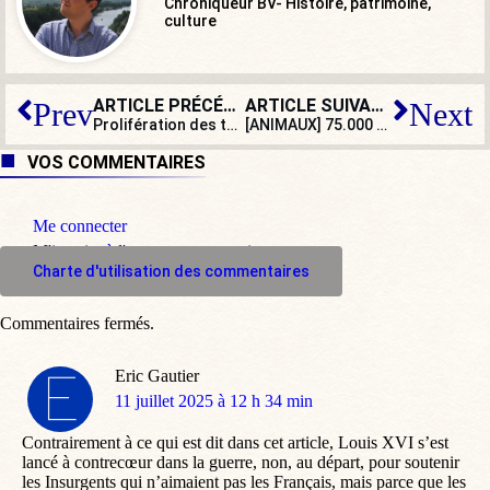
Chroniqueur BV- Histoire, patrimoine,
culture
ARTICLE PRÉCÉDENT
ARTICLE SUIVANT
Prev
Next
Prolifération des taxes : une imposition qui grignote le pouvoir d’achat
[ANIMAUX] 75.000 chiens volés chaque année en France : cette autre insécurité
VOS COMMENTAIRES
Me connecter
M'inscrire à l'espace commentaire
Charte d'utilisation des commentaires
Commentaires fermés.
Eric Gautier
dit
11 juillet 2025 à 12 h 34 min
:
Contrairement à ce qui est dit dans cet article, Louis XVI s’est
lancé à contrecœur dans la guerre, non, au départ, pour soutenir
les Insurgents qui n’aimaient pas les Français, mais parce que les