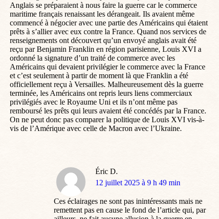
Anglais se préparaient à nous faire la guerre car le commerce
maritime français renaissant les dérangeait. Ils avaient même
commencé à négocier avec une partie des Américains qui étaient
prêts à s’allier avec eux contre la France. Quand nos services de
renseignements ont découvert qu’un envoyé anglais avait été
reçu par Benjamin Franklin en région parisienne, Louis XVI a
ordonné la signature d’un traité de commerce avec les
Américains qui devaient privilégier le commerce avec la France
et c’est seulement à partir de moment là que Franklin a été
officiellement reçu à Versailles. Malheureusement dès la guerre
terminée, les Américains ont repris leurs liens commerciaux
privilégiés avec le Royaume Uni et ils n’ont même pas
remboursé les prêts qui leurs avaient été concédés par la France.
On ne peut donc pas comparer la politique de Louis XVI vis-à-
vis de l’Amérique avec celle de Macron avec l’Ukraine.
Éric D.
dit
12 juillet 2025 à 9 h 49 min
:
Ces éclairages ne sont pas inintéressants mais ne
remettent pas en cause le fond de l’article qui, par
ailleurs, ne fait aucune allusion à la guerre en