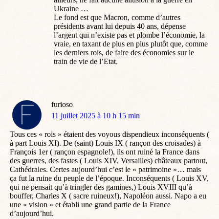
Ukraine …
Le fond est que Macron, comme d’autres
présidents avant lui depuis 40 ans, dépense
l’argent qui n’existe pas et plombe l’économie, la
vraie, en taxant de plus en plus plutôt que, comme
les derniers rois, de faire des économies sur le
train de vie de l’Etat.
furioso
dit
11 juillet 2025 à 10 h 15 min
:
Tous ces « rois » étaient des voyous dispendieux inconséquents (
à part Louis XI). De (saint) Louis IX ( rançon des croisades) à
François 1er ( rançon espagnole!), ils ont ruiné la France dans
des guerres, des fastes ( Louis XIV, Versailles) châteaux partout,
Cathédrales. Certes aujourd’hui c’est le « patrimoine »… mais
ça fut la ruine du peuple de l’époque. Inconséquents ( Louis XV,
qui ne pensait qu’à tringler des gamines,) Louis XVIII qu’à
bouffer, Charles X ( sacre ruineux!), Napoléon aussi. Napo a eu
une « vision » et établi une grand partie de la France
d’aujourd’hui.