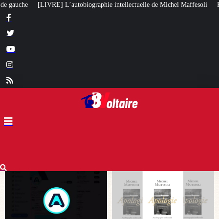
ie intellectuelle de Michel Maffesoli
Pour regagner son influence en Afriq