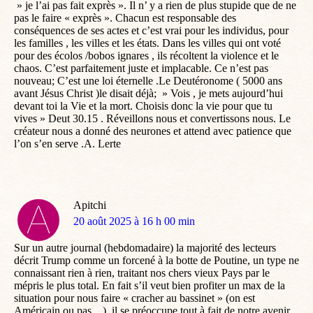
» je l’ai pas fait exprès ». Il n’ y a rien de plus stupide que de ne
pas le faire « exprès ». Chacun est responsable des
conséquences de ses actes et c’est vrai pour les individus, pour
les familles , les villes et les états. Dans les villes qui ont voté
pour des écolos /bobos ignares , ils récoltent la violence et le
chaos. C’est parfaitement juste et implacable. Ce n’est pas
nouveau; C’est une loi éternelle .Le Deutéronome ( 5000 ans
avant Jésus Christ )le disait déjà; » Vois , je mets aujourd’hui
devant toi la Vie et la mort. Choisis donc la vie pour que tu
vives » Deut 30.15 . Réveillons nous et convertissons nous. Le
créateur nous a donné des neurones et attend avec patience que
l’on s’en serve .A. Lerte
Apitchi
dit
20 août 2025 à 16 h 00 min
:
Sur un autre journal (hebdomadaire) la majorité des lecteurs
décrit Trump comme un forcené à la botte de Poutine, un type ne
connaissant rien à rien, traitant nos chers vieux Pays par le
mépris le plus total. En fait s’il veut bien profiter un max de la
situation pour nous faire « cracher au bassinet » (on est
Américain ou pas…), il se préoccupe tout à fait de notre avenir.