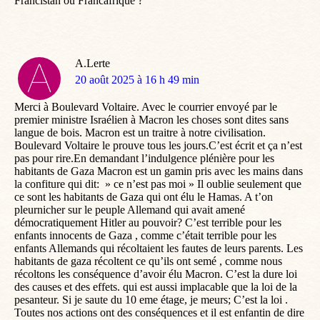
Francistan ou Francafrique ?
A.Lerte
dit
20 août 2025 à 16 h 49 min
:
Merci à Boulevard Voltaire. Avec le courrier envoyé par le
premier ministre Israélien à Macron les choses sont dites sans
langue de bois. Macron est un traitre à notre civilisation.
Boulevard Voltaire le prouve tous les jours.C’est écrit et ça n’est
pas pour rire.En demandant l’indulgence plénière pour les
habitants de Gaza Macron est un gamin pris avec les mains dans
la confiture qui dit: » ce n’est pas moi » Il oublie seulement que
ce sont les habitants de Gaza qui ont élu le Hamas. A t’on
pleurnicher sur le peuple Allemand qui avait amené
démocratiquement Hitler au pouvoir? C’est terrible pour les
enfants innocents de Gaza , comme c’était terrible pour les
enfants Allemands qui récoltaient les fautes de leurs parents. Les
habitants de gaza récoltent ce qu’ils ont semé , comme nous
récoltons les conséquence d’avoir élu Macron. C’est la dure loi
des causes et des effets. qui est aussi implacable que la loi de la
pesanteur. Si je saute du 10 eme étage, je meurs; C’est la loi .
Toutes nos actions ont des conséquences et il est enfantin de dire