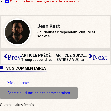
Obtenir le lien ou envoyer cet article à un ami
Jean Kast
Journaliste indépendant, culture et
société
ARTICLE PRÉCÉDENT
ARTICLE SUIVANT
Prev
Next
Trump suspend les visas aux Gazaouis, la France les accueille sans réserves
[SATIRE A VUE] La lutte contre le refroidissement des automobilistes bien engagée
VOS COMMENTAIRES
Me connecter
M'inscrire à l'espace commentaire
Charte d'utilisation des commentaires
Commentaires fermés.