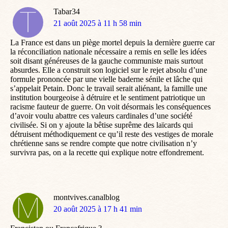
Tabar34
dit
21 août 2025 à 11 h 58 min
:
La France est dans un piège mortel depuis la dernière guerre car
la réconciliation nationale nécessaire a remis en selle les idées
soit disant généreuses de la gauche communiste mais surtout
absurdes. Elle a construit son logiciel sur le rejet absolu d’une
formule prononcée par une vielle baderne sénile et lâche qui
s’appelait Petain. Donc le travail serait aliénant, la famille une
institution bourgeoise à détruire et le sentiment patriotique un
racisme fauteur de guerre. On voit désormais les conséquences
d’avoir voulu abattre ces valeurs cardinales d’une société
civilisée. Si on y ajoute la bêtise suprême des laïcards qui
détruisent méthodiquement ce qu’il reste des vestiges de morale
chrétienne sans se rendre compte que notre civilisation n’y
survivra pas, on a la recette qui explique notre effondrement.
montvives.canalblog
dit
20 août 2025 à 17 h 41 min
: