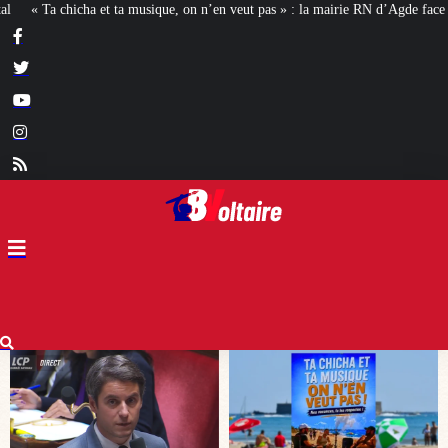
veut pas » : la mairie RN d’Agde face à la meute « antiraciste »
La hausse de