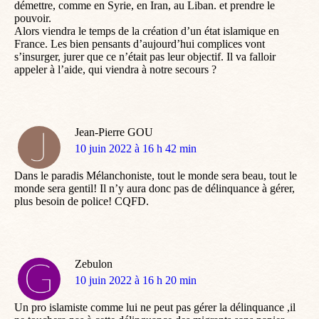
démettre, comme en Syrie, en Iran, au Liban. et prendre le
pouvoir.
Alors viendra le temps de la création d’un état islamique en
France. Les bien pensants d’aujourd’hui complices vont
s’insurger, jurer que ce n’était pas leur objectif. Il va falloir
appeler à l’aide, qui viendra à notre secours ?
Jean-Pierre GOU
dit
10 juin 2022 à 16 h 42 min
:
Dans le paradis Mélanchoniste, tout le monde sera beau, tout le
monde sera gentil! Il n’y aura donc pas de délinquance à gérer,
plus besoin de police! CQFD.
Zebulon
dit
10 juin 2022 à 16 h 20 min
:
Un pro islamiste comme lui ne peut pas gérer la délinquance ,il