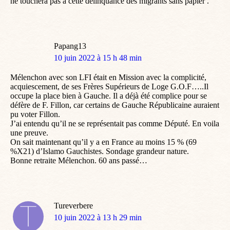
ne touchera pas à cette délinquance des migrants sans papier .
Papang13
dit
10 juin 2022 à 15 h 48 min
:
Mélenchon avec son LFI était en Mission avec la complicité,
acquiescement, de ses Frères Supérieurs de Loge G.O.F…..Il
occupe la place bien à Gauche. Il a déjà été complice pour se
défère de F. Fillon, car certains de Gauche Républicaine auraient
pu voter Fillon.
J’ai entendu qu’il ne se représentait pas comme Député. En voila
une preuve.
On sait maintenant qu’il y a en France au moins 15 % (69
%X21) d’Islamo Gauchistes. Sondage grandeur nature.
Bonne retraite Mélenchon. 60 ans passé…
Tureverbere
dit
10 juin 2022 à 13 h 29 min
: