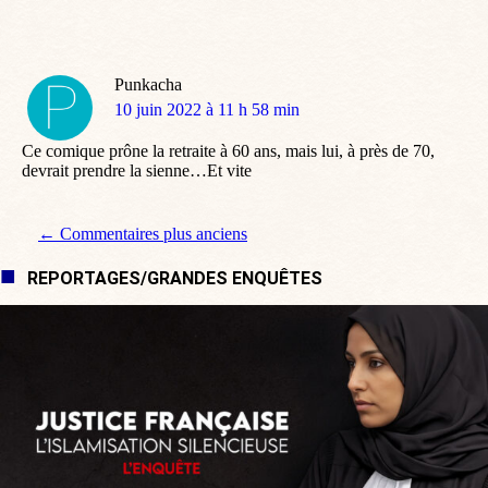
Punkacha
dit
10 juin 2022 à 11 h 58 min
:
Ce comique prône la retraite à 60 ans, mais lui, à près de 70,
devrait prendre la sienne…Et vite
Navigation de commentaire
← Commentaires plus anciens
REPORTAGES/GRANDES ENQUÊTES