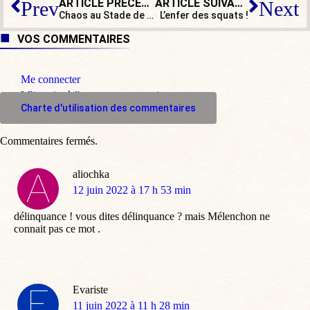
ARTICLE PRÉCÉDENT
ARTICLE SUIVANT
Prev
Next
Chaos au Stade de France : des images de vidéosurveillance détruites
L’enfer des squats !
VOS COMMENTAIRES
Me connecter
M'inscrire à l'espace commentaire
Charte d'utilisation des commentaires
Commentaires fermés.
aliochka
dit
12 juin 2022 à 17 h 53 min
:
délinquance ! vous dites délinquance ? mais Mélenchon ne
connait pas ce mot .
Evariste
dit
11 juin 2022 à 11 h 28 min