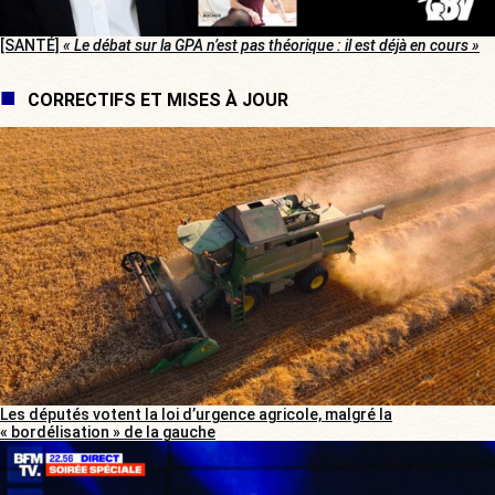
[SANTÉ]
« Le débat sur la GPA n’est pas théorique : il est déjà en cours »
CORRECTIFS ET MISES À JOUR
Les députés votent la loi d’urgence agricole, malgré la
« bordélisation » de la gauche