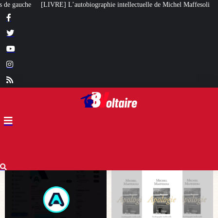
hie intellectuelle de Michel Maffesoli
Pour regagner son influence en Afr