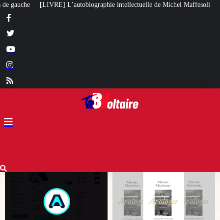
ie intellectuelle de Michel Maffesoli
Pour regagner son influence en Afriq