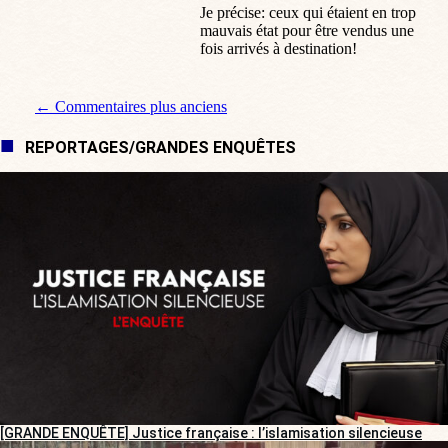
Je précise: ceux qui étaient en trop
mauvais état pour être vendus une
fois arrivés à destination!
Navigation de commentaire
← Commentaires plus anciens
REPORTAGES/GRANDES ENQUÊTES
[GRANDE ENQUÊTE] Justice française : l’islamisation silencieuse