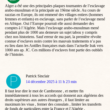
:
Alger a été une des principales plaques tournantes de l’esclavage
arabo-musulman et la principale au 19ème siècle. Au cours de
razzias en Europe, ils ont emmené des villages entiers (hommes
femmes et enfants) en esclavage, sans parler de l’esclavage mené
en Afrique. Oui l’Europe pourrait elle aussi demander des
comptes à l’Algérie. Mais l’esclavage arabo-musulman mené
pendant plus de 1000 ans demeure un sujet tabou y compris
chez nos historiens. Sauf erreur de ma part, la première révolte
connue d’esclaves noirs contre les mauvais traitements n’a pas
eu lieu dans les Antilles françaises mais dans l’actuelle Irak vers
1000 ans ap. JC. Ces millions d’esclaves font partie des oubliés
de l’histoire.
Patrick Sinclair
dit
14 décembre 2025 à 11 h 23 min
:
Il faut leur dire le mot de Cambronne , et mettre fin
immédiatement à tous les accords qui donnent aux algériens des
droits supérieurs aux autres étrangers , il faut limiter au
maximum les visas , fermer des consulats , limiter les transferts
de fonds de particuliers entre la France et l’Algérie .