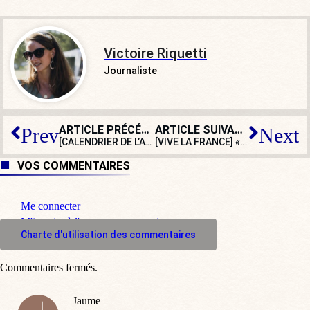
Victoire Riquetti
Journaliste
ARTICLE PRÉCÉDENT
ARTICLE SUIVANT
Prev
Next
[CALENDRIER DE L’AVENT] Case n° 14 : L’Histoire de France racontée aux enfants en 25 œuvres d’art
[VIVE LA FRANCE]
« Un pays extrêmement généreux et hospitalier »
VOS COMMENTAIRES
Me connecter
M'inscrire à l'espace commentaire
Charte d'utilisation des commentaires
Commentaires fermés.
Jaume