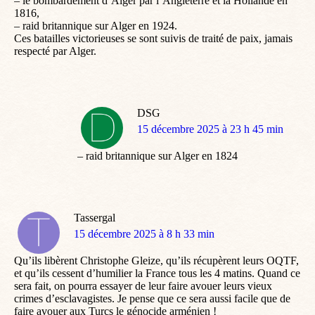
– le bombardement d’Alger par l’Angleterre et la Hollande en
1816,
– raid britannique sur Alger en 1924.
Ces batailles victorieuses se sont suivis de traité de paix, jamais
respecté par Alger.
DSG
dit
15 décembre 2025 à 23 h 45 min
:
– raid britannique sur Alger en 1824
Tassergal
dit
15 décembre 2025 à 8 h 33 min
:
Qu’ils libèrent Christophe Gleize, qu’ils récupèrent leurs OQTF,
et qu’ils cessent d’humilier la France tous les 4 matins. Quand ce
sera fait, on pourra essayer de leur faire avouer leurs vieux
crimes d’esclavagistes. Je pense que ce sera aussi facile que de
faire avouer aux Turcs le génocide arménien !