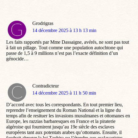
Grodrigras
dit
14 décembre 2025 à 13 h 13 min
:
Les faits rapportés par Mme Dassaigne, avérés, ne sont pas tout
à fait un pillage. Tout comme une population autochtone qui
passe de 1,5 à 9 millions n’est pas l’exacte définition d’un
génocide…
Contradicteur
dit
14 décembre 2025 à 11 h 50 min
:
D’accord avec tous les correspondants. En tout premier lieu,
reprendre l’enseignement du Roman National et la ligne du
temps afin de resituer les invasions musulmanes et ottomanes en
Europe, les razzias barbaresques en France et la piraterie
algéroise qui fournirent jusqu’au 19e siècle des esclaves
européens tant aux potentats arabes qu’ottomans. Ensuite, il
faudrait abroger la loi Taubira ou l’étendre aux esclavagistes