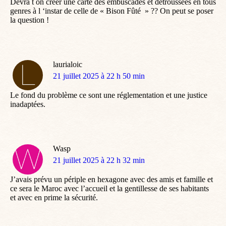
Devra t on créer une carte des embuscades et détroussées en tous
genres à l ‘instar de celle de « Bison Fûté » ?? On peut se poser
la question !
laurialoic
dit
21 juillet 2025 à 22 h 50 min
:
Le fond du problème ce sont une réglementation et une justice
inadaptées.
Wasp
dit
21 juillet 2025 à 22 h 32 min
:
J’avais prévu un périple en hexagone avec des amis et famille et
ce sera le Maroc avec l’accueil et la gentillesse de ses habitants
et avec en prime la sécurité.