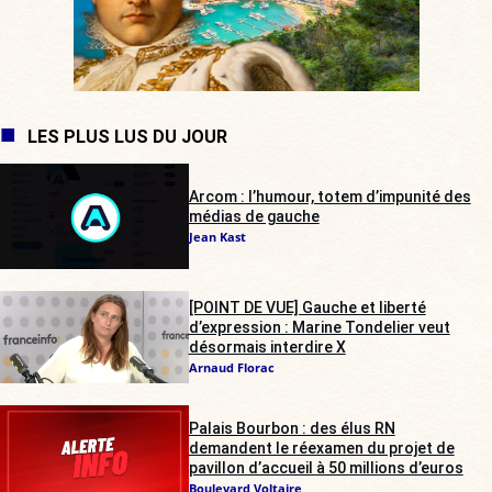
LES PLUS LUS DU JOUR
Arcom : l’humour, totem d’impunité des
médias de gauche
Jean Kast
[POINT DE VUE] Gauche et liberté
d’expression : Marine Tondelier veut
désormais interdire X
Arnaud Florac
Palais Bourbon : des élus RN
demandent le réexamen du projet de
pavillon d’accueil à 50 millions d’euros
Boulevard Voltaire