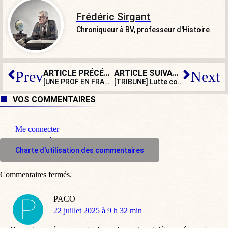
Frédéric Sirgant
Chroniqueur à BV, professeur d'Histoire
ARTICLE PRÉCÉDENT
ARTICLE SUIVANT
Prev
Next
[UNE PROF EN FRANCE] Le certif’ : entre nostalgie et fantasmes
[TRIBUNE] Lutte contre le narcotrafic, la France joue-t-elle sa dernière carte ?
VOS COMMENTAIRES
Me connecter
M'inscrire à l'espace commentaire
Charte d'utilisation des commentaires
Commentaires fermés.
PACO
dit
22 juillet 2025 à 9 h 32 min
: