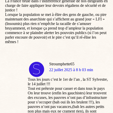
La France brûle dans l’indifférence générale de nos dirigeants en
charge de faire appliquer leur devoirs régaliens de sécurité et de
justice !
Lorsque la population se met à élire des gens de gauche, ou pire
maintenant des anarchiste qui s’affichent au grand jour « LFI »
(Insoumis) plus rien n’empêche la racaille de s’amuser
bruyamment, et lorsque ça prend trop d’ampleur la population
commence à se plaindre alerter les pouvoirs publics (si l’on peut
parler encoure de pouvoir) et le pire c’est qu’il ré-élise les
mêmes !
Stroumphette65
dit
22 juillet 2025 à 8 h 03 min
:
Tous les jours c’est le 1er de l’an , la ST Sylvestre,
le 14 juillet !!!
Tout est prétexte pour casser et dans tous le pays
On leur trouve (enfin les gauchistes) leur trouvent
des excuses, les pauvres n’ont pas d’infrastructure
pour s’occuper (bah oui ils les brulent !!!), les
pauvres n’ont pas vacances,(bah les autres petits
non plus mais eux ne crament rien), ils sont