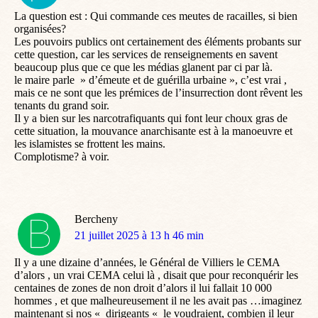
:
La question est : Qui commande ces meutes de racailles, si bien
organisées?
Les pouvoirs publics ont certainement des éléments probants sur
cette question, car les services de renseignements en savent
beaucoup plus que ce que les médias glanent par ci par là.
le maire parle » d’émeute et de guérilla urbaine », c’est vrai ,
mais ce ne sont que les prémices de l’insurrection dont rêvent les
tenants du grand soir.
Il y a bien sur les narcotrafiquants qui font leur choux gras de
cette situation, la mouvance anarchisante est à la manoeuvre et
les islamistes se frottent les mains.
Complotisme? à voir.
Bercheny
dit
21 juillet 2025 à 13 h 46 min
:
Il y a une dizaine d’années, le Général de Villiers le CEMA
d’alors , un vrai CEMA celui là , disait que pour reconquérir les
centaines de zones de non droit d’alors il lui fallait 10 000
hommes , et que malheureusement il ne les avait pas …imaginez
maintenant si nos « dirigeants « le voudraient, combien il leur