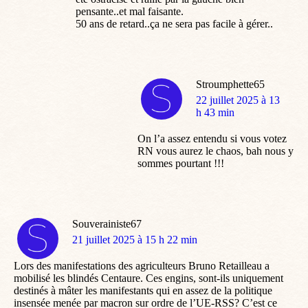
pensante..et mal faisante.
50 ans de retard..ça ne sera pas facile à gérer..
Stroumphette65
dit
22 juillet 2025 à 13
:
h 43 min
On l’a assez entendu si vous votez
RN vous aurez le chaos, bah nous y
sommes pourtant !!!
Souverainiste67
dit
21 juillet 2025 à 15 h 22 min
:
Lors des manifestations des agriculteurs Bruno Retailleau a
mobilisé les blindés Centaure. Ces engins, sont-ils uniquement
destinés à mâter les manifestants qui en assez de la politique
insensée menée par macron sur ordre de l’UE-RSS? C’est ce