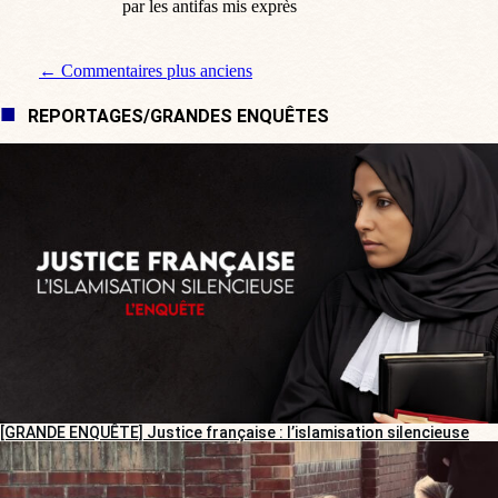
par les antifas mis exprès
Navigation de commentaire
← Commentaires plus anciens
REPORTAGES/GRANDES ENQUÊTES
[GRANDE ENQUÊTE] Justice française : l’islamisation silencieuse