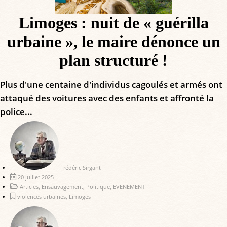
Limoges : nuit de « guérilla
urbaine », le maire dénonce un
plan structuré !
Plus d'une centaine d'individus cagoulés et armés ont
attaqué des voitures avec des enfants et affronté la
police...
Frédéric Sirgant
20 juillet 2025
Articles
,
Ensauvagement
,
Politique
,
EVENEMENT
violences urbaines
,
Limoges