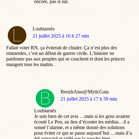
encore, pas si sur.
Loubiarnès
dit
21 juillet 2025 à 16 h 27 min
:
Fallait voter RN, ça éviterait de chialer. Ça n’est plus des
emmerdes, c’est un début de guerre civile. L’histoire ne
pardonne pas aux peuples qui se couchent et dont les princes
mangent tous les matins .
BreizhAtao@MyticGaia
dit
21 juillet 2025 à 17 h 59 min
:
Loubiarnès
Je suis bien de cet avis …mais si les gens avaient
écouté Le Pen, au lieu d’écouter les médias…il a
sonné l’alarme, et a même donné des solutions
pour éviter ce qui se passe aujourd’hui …mais il’a
été ostracisé et raillé par la gauche bien