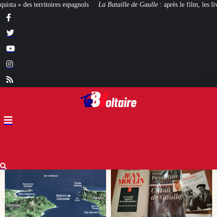
 Bataille de Gaulle
: après le film, les livres !
[CINÉMA]
De la Comédie-F