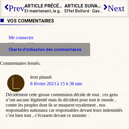
ARTICLE PRÉCÉDENT
ARTICLE SUIVANT
Prev
Next
Et maintenant, la gestation par mère porteuse… morte !
Effet Bolloré : Gaspard Proust en passe de détrôner les z’humoristes de
VOS COMMENTAIRES
Me connecter
M'inscrire à l'espace commentaire
Charte d'utilisation des commentaires
Commentaires fermés.
leon pinault
dit
8 février 2023 à 15 h 38 min
:
Décidément cette grosse commission décide de tout , ces gens
n’ont aucune légitimité mais ils décident pour tout le monde ,
contre les peuples dont ils se moquent royalement , nos
responsables nationaux car responsables devant leurs indemnités
c’est bien tout , s’écrasent devant ce monstre .