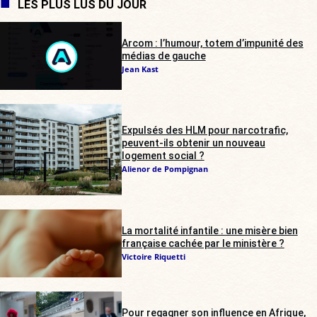
LES PLUS LUS DU JOUR
Arcom : l’humour, totem d’impunité des
médias de gauche
Jean Kast
Expulsés des HLM pour narcotrafic,
peuvent-ils obtenir un nouveau
logement social ?
Alienor de Pompignan
La mortalité infantile : une misère bien
française cachée par le ministère ?
Victoire Riquetti
Pour regagner son influence en Afrique,