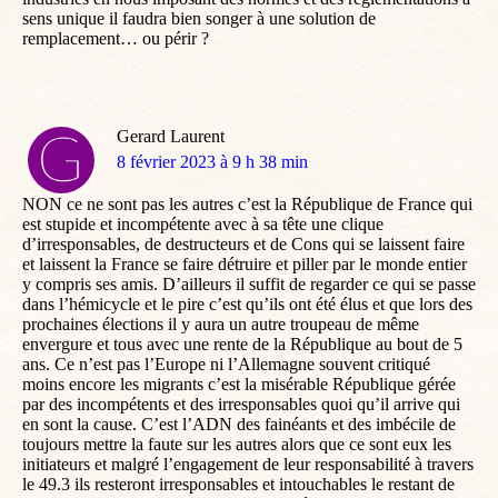
sens unique il faudra bien songer à une solution de
remplacement… ou périr ?
Gerard Laurent
dit
8 février 2023 à 9 h 38 min
:
NON ce ne sont pas les autres c’est la République de France qui
est stupide et incompétente avec à sa tête une clique
d’irresponsables, de destructeurs et de Cons qui se laissent faire
et laissent la France se faire détruire et piller par le monde entier
y compris ses amis. D’ailleurs il suffit de regarder ce qui se passe
dans l’hémicycle et le pire c’est qu’ils ont été élus et que lors des
prochaines élections il y aura un autre troupeau de même
envergure et tous avec une rente de la République au bout de 5
ans. Ce n’est pas l’Europe ni l’Allemagne souvent critiqué
moins encore les migrants c’est la misérable République gérée
par des incompétents et des irresponsables quoi qu’il arrive qui
en sont la cause. C’est l’ADN des fainéants et des imbécile de
toujours mettre la faute sur les autres alors que ce sont eux les
initiateurs et malgré l’engagement de leur responsabilité à travers
le 49.3 ils resteront irresponsables et intouchables le restant de