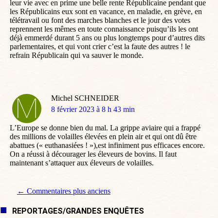
leur vie avec en prime une belle rente Républicaine pendant que
les Républicains eux sont en vacance, en maladie, en grève, en
télétravail ou font des marches blanches et le jour des votes
reprennent les mêmes en toute connaissance puisqu’ils les ont
déjà emmerdé durant 5 ans ou plus longtemps pour d’autres dits
parlementaires, et qui vont crier c’est la faute des autres ! le
refrain Républicain qui va sauver le monde.
Michel SCHNEIDER
dit
8 février 2023 à 8 h 43 min
:
L’Europe se donne bien du mal. La grippe aviaire qui a frappé
des millions de volailles élevées en plein air et qui ont dû être
abattues (« euthanasiées ! »),est infiniment pus efficaces encore.
On a réussi à décourager les éleveurs de bovins. Il faut
maintenant s’attaquer aux éleveurs de volailles.
Navigation de commentaire
← Commentaires plus anciens
REPORTAGES/GRANDES ENQUÊTES