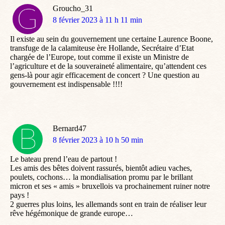
Groucho_31
dit
8 février 2023 à 11 h 11 min
:
Il existe au sein du gouvernement une certaine Laurence Boone,
transfuge de la calamiteuse ère Hollande, Secrétaire d’Etat
chargée de l’Europe, tout comme il existe un Ministre de
l’agriculture et de la souveraineté alimentaire, qu’attendent ces
gens-là pour agir efficacement de concert ? Une question au
gouvernement est indispensable !!!!
Bernard47
dit
8 février 2023 à 10 h 50 min
:
Le bateau prend l’eau de partout !
Les amis des bêtes doivent rassurés, bientôt adieu vaches,
poulets, cochons… la mondialisation promu par le brillant
micron et ses « amis » bruxellois va prochainement ruiner notre
pays !
2 guerres plus loins, les allemands sont en train de réaliser leur
rêve hégémonique de grande europe…