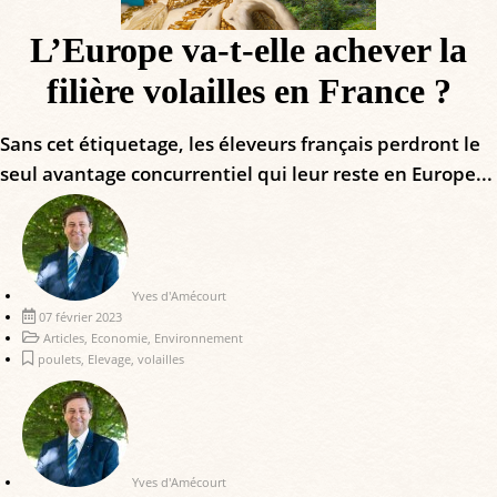
L’Europe va-t-elle achever la
filière volailles en France ?
Sans cet étiquetage, les éleveurs français perdront le
seul avantage concurrentiel qui leur reste en Europe...
Yves d'Amécourt
07 février 2023
Articles
,
Economie
,
Environnement
poulets
,
Elevage
,
volailles
Yves d'Amécourt