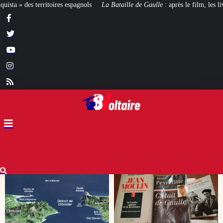
 Bataille de Gaulle
: après le film, les livres !
[CINÉMA]
De la Comédie-F