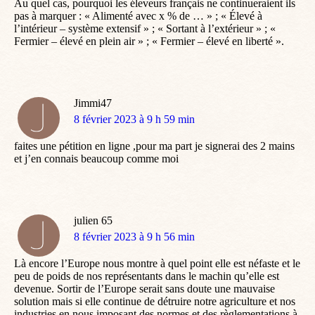
Au quel cas, pourquoi les éleveurs français ne continueraient ils
pas à marquer : « Alimenté avec x % de … » ; « Élevé à
l’intérieur – système extensif » ; « Sortant à l’extérieur » ; «
Fermier – élevé en plein air » ; « Fermier – élevé en liberté ».
Jimmi47
dit
8 février 2023 à 9 h 59 min
:
faites une pétition en ligne ,pour ma part je signerai des 2 mains
et j’en connais beaucoup comme moi
julien 65
dit
8 février 2023 à 9 h 56 min
:
Là encore l’Europe nous montre à quel point elle est néfaste et le
peu de poids de nos représentants dans le machin qu’elle est
devenue. Sortir de l’Europe serait sans doute une mauvaise
solution mais si elle continue de détruire notre agriculture et nos
industries en nous imposant des normes et des règlementations à