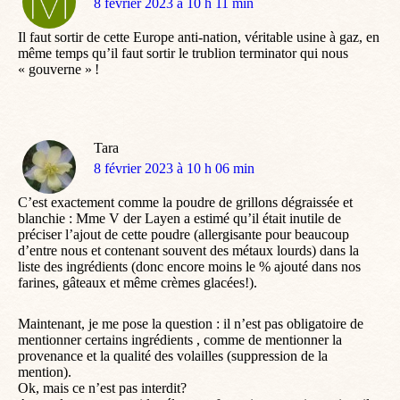
dit
8 février 2023 à 10 h 11 min
:
Il faut sortir de cette Europe anti-nation, véritable usine à gaz, en
même temps qu’il faut sortir le trublion terminator qui nous
« gouverne » !
Tara
dit
8 février 2023 à 10 h 06 min
:
C’est exactement comme la poudre de grillons dégraissée et
blanchie : Mme V der Layen a estimé qu’il était inutile de
préciser l’ajout de cette poudre (allergisante pour beaucoup
d’entre nous et contenant souvent des métaux lourds) dans la
liste des ingrédients (donc encore moins le % ajouté dans nos
farines, gâteaux et même crèmes glacées!).
Maintenant, je me pose la question : il n’est pas obligatoire de
mentionner certains ingrédients , comme de mentionner la
provenance et la qualité des volailles (suppression de la
mention).
Ok, mais ce n’est pas interdit?