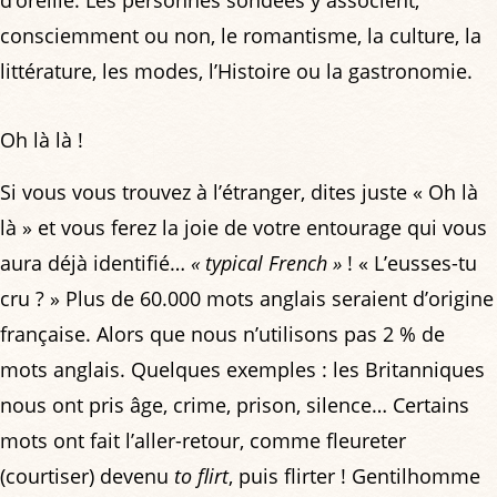
d’oreille. Les personnes sondées y associent,
consciemment ou non, le romantisme, la culture, la
littérature, les modes, l’Histoire ou la gastronomie.
Oh là là !
Si vous vous trouvez à l’étranger, dites juste « Oh là
là » et vous ferez la joie de votre entourage qui vous
aura déjà identifié…
« typical French »
! « L’eusses-tu
cru ? » Plus de 60.000 mots anglais seraient d’origine
française. Alors que nous n’utilisons pas 2 % de
mots anglais. Quelques exemples : les Britanniques
nous ont pris âge, crime, prison, silence… Certains
mots ont fait l’aller-retour, comme fleureter
(courtiser) devenu
to flirt
, puis flirter ! Gentilhomme