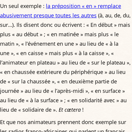
Un seul exemple :
la préposition « en » remplace
abusivement presque toutes les autres
(à, au, de, du,
sur…). Ils disent donc ou écrivent : « En début » mais
plus « au début » ; « en matinée » mais plus « le
matin », « l’événement en une » au lieu de « à la
une », « en caisse » mais plus « à la caisse », «
l’animateur en plateau » au lieu de « sur le plateau »,
« en chaussée extérieure du périphérique » au lieu
de « sur la chaussée », « en deuxième partie de
journée » au lieu de « l’après-midi », « en surface »
au lieu de « à la surface » ; « en solidarité avec » au
lieu de « solidaire de ».
Et cætera
!
Et que nos animateurs prennent donc exemple sur
les radios franco-africaines qui parlent un français