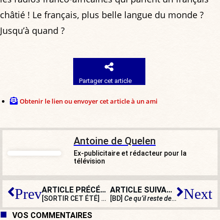
châtié ! Le français, plus belle langue du monde ?
Jusqu’à quand ?
Partager cet article
Obtenir le lien ou envoyer cet article à un ami
Antoine de Quelen
Ex-publicitaire et rédacteur pour la
télévision
ARTICLE PRÉCÉDENT
ARTICLE SUIVANT
Prev
Next
[SORTIR CET ÉTÉ] Fêtez six siècles d’amitié franco-écossaise à Aubigny-sur-Nère
[BD]
Ce qu’il reste de nous
: comme u