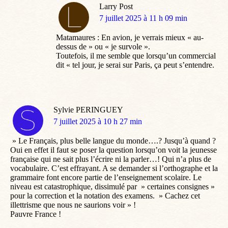
Larry Post
dit
7 juillet 2025 à 11 h 09 min
:
Matamaures : En avion, je verrais mieux « au-
dessus de » ou « je survole ».
Toutefois, il me semble que lorsqu’un commercial
dit « tel jour, je serai sur Paris, ça peut s’entendre.
Sylvie PERINGUEY
dit
7 juillet 2025 à 10 h 27 min
:
» Le Français, plus belle langue du monde….? Jusqu’à quand ?
Oui en effet il faut se poser la question lorsqu’on voit la jeunesse
française qui ne sait plus l’écrire ni la parler…! Qui n’a plus de
vocabulaire. C’est effrayant. A se demander si l’orthographe et la
grammaire font encore partie de l’enseignement scolaire. Le
niveau est catastrophique, dissimulé par » certaines consignes »
pour la correction et la notation des examens. » Cachez cet
illettrisme que nous ne saurions voir » !