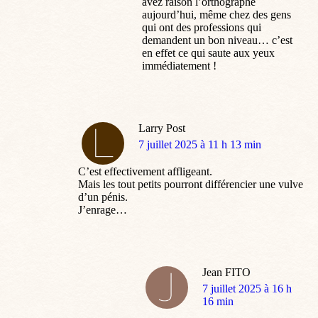
manuscrite, et on a pas toujours le
temps de se relire – Mais oui vous
avez raison l’orthographe
aujourd’hui, même chez des gens
qui ont des professions qui
demandent un bon niveau… c’est
en effet ce qui saute aux yeux
immédiatement !
Larry Post
dit
7 juillet 2025 à 11 h 13 min
:
C’est effectivement affligeant.
Mais les tout petits pourront différencier une vulve
d’un pénis.
J’enrage…
Jean FITO
dit
7 juillet 2025 à 16 h