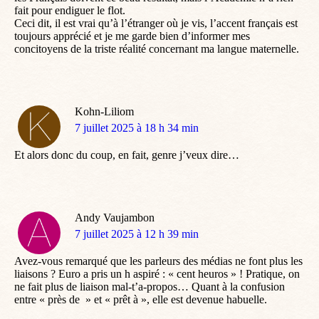
avons commencé ». En effet, c’est à l’Education nationale que
les Français doivent ce beau résultat, mais l’Académie n’a rien
fait pour endiguer le flot.
Ceci dit, il est vrai qu’à l’étranger où je vis, l’accent français est
toujours apprécié et je me garde bien d’informer mes
concitoyens de la triste réalité concernant ma langue maternelle.
Kohn-Liliom
dit
7 juillet 2025 à 18 h 34 min
:
Et alors donc du coup, en fait, genre j’veux dire…
Andy Vaujambon
dit
7 juillet 2025 à 12 h 39 min
:
Avez-vous remarqué que les parleurs des médias ne font plus les
liaisons ? Euro a pris un h aspiré : « cent heuros » ! Pratique, on
ne fait plus de liaison mal-t’a-propos… Quant à la confusion