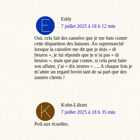
entre « près de » et « prêt à », elle est devenue habuelle.
Eddy
dit
7 juillet 2025 à 18 h 12 min
:
Oui, cela fait des zannées que je me bats contre
cette disparition des liaisons. Au supermarché
lorsque la caissière me dit que je dois « di
heuros », je lui réponds que je n’ai pas « di
heuros », mais que par contre, si cela peut faire
son affaire, j’ai « dix zeuros »…..A chaque fois je
m’attire un regard bovin tant de sa part que des
zautres clients !
Kohn-Liliom
dit
7 juillet 2025 à 18 h 35 min
:
Poil aux écuelles.