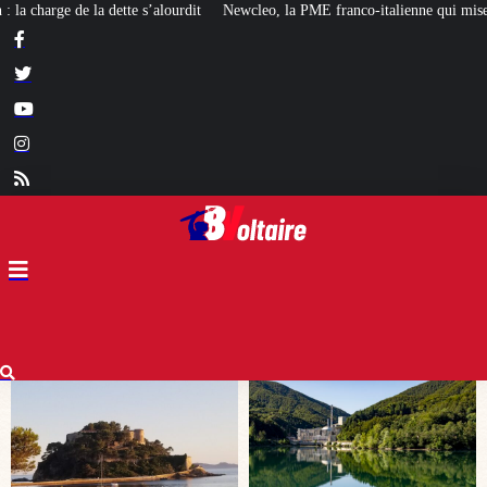
ewcleo, la PME franco-italienne qui mise sur l’avenir du « mini nucléaire »