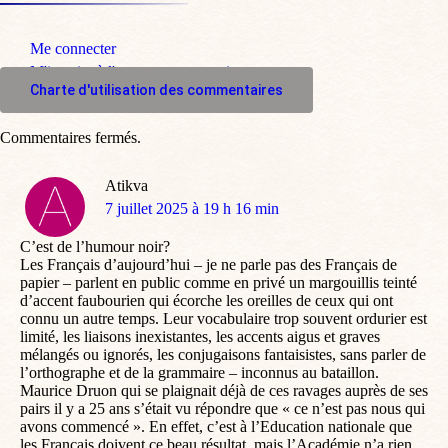
VOS COMMENTAIRES
Me connecter
M'inscrire à l'espace commentaire
Charte d'utilisation des commentaires
Commentaires fermés.
Atikva
dit
7 juillet 2025 à 19 h 16 min
:
C’est de l’humour noir?
Les Français d’aujourd’hui – je ne parle pas des Français de
papier – parlent en public comme en privé un margouillis teinté
d’accent faubourien qui écorche les oreilles de ceux qui ont
connu un autre temps. Leur vocabulaire trop souvent ordurier est
limité, les liaisons inexistantes, les accents aigus et graves
mélangés ou ignorés, les conjugaisons fantaisistes, sans parler de
l’orthographe et de la grammaire – inconnus au bataillon.
Maurice Druon qui se plaignait déjà de ces ravages auprès de ses
pairs il y a 25 ans s’était vu répondre que « ce n’est pas nous qui