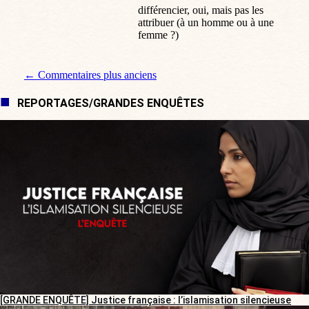
:
16 min
différencier, oui, mais pas les
attribuer (à un homme ou à une
femme ?)
Navigation de commentaire
← Commentaires plus anciens
REPORTAGES/GRANDES ENQUÊTES