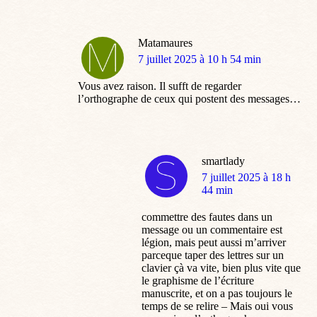
Pauvre France !
Matamaures
dit
7 juillet 2025 à 10 h 54 min
:
Vous avez raison. Il sufft de regarder
l’orthographe de ceux qui postent des messages…
smartlady
dit
7 juillet 2025 à 18 h
:
44 min
commettre des fautes dans un
message ou un commentaire est
légion, mais peut aussi m’arriver
parceque taper des lettres sur un
clavier çà va vite, bien plus vite que
le graphisme de l’écriture