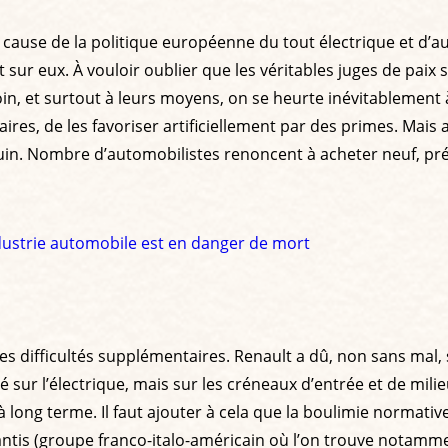
n cause de la politique européenne du tout électrique et d
ur eux. À vouloir oublier que les véritables juges de paix so
n, et surtout à leurs moyens, on se heurte inévitablement à 
aires, de les favoriser artificiellement par des primes. Mais 
in. Nombre d’automobilistes renoncent à acheter neuf, préfé
ndustrie automobile est en danger de mort
 des difficultés supplémentaires. Renault a dû, non sans mal
é sur l’électrique, mais sur les créneaux d’entrée et de mil
 long terme. Il faut ajouter à cela que la boulimie normativ
lantis (groupe franco-italo-américain où l’on trouve notammen