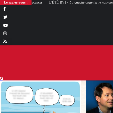
Le saviez-vous :
[L’ÉTÉ BV] «
La gauche organise le non-droit
»
[VOTRE AVIS] Yaël Brau