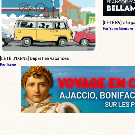
[L’ÉTÉ BV] «
La ga
Par
Yann Montero
[L’ÉTÉ D’IXÈNE] Départ en vacances
Par
Ixene