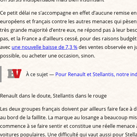
Ce petit délai ne s’accompagne en effet d’aucune remise e
européens et français contre les autres menaces qui pèsent s
très grande majorité d’entre eux, ne répond pas à leur besoi
pas, et la France a d’ailleurs cessé, pour des raisons budgét
avec
une nouvelle baisse de 7,3 %
des ventes observée en ju
possible, ou acheter une occasion, sinon.
À ce sujet —
Pour Renault et Stellantis, notre i
Renault dans le doute, Stellantis dans le rouge
Les deux groupes français doivent par ailleurs faire face à
au bord de la faillite. La marque au losange a beaucoup mis
commence à se faire sentir et constitue une réelle menace à
voitures populaires. Une difficulté qui vaut aussi pour Stel