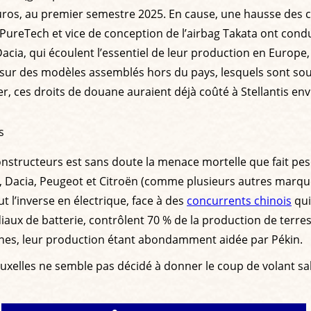
euros, au premier semestre 2025. En cause, une hausse des c
r PureTech et vice de conception de l’airbag Takata ont cond
Dacia, qui écoulent l’essentiel de leur production en Europe
ée sur des modèles assemblés hors du pays, lesquels sont s
r, ces droits de douane auraient déjà coûté à Stellantis env
s
nstructeurs est sans doute la menace mortelle que fait pese
ault, Dacia, Peugeot et Citroën (comme plusieurs autres mar
t l’inverse en électrique, face à des
concurrents chinois
qui
iaux de batterie, contrôlent 70 % de la production de terres
es, leur production étant abondamment aidée par Pékin.
ruxelles ne semble pas décidé à donner le coup de volant sa